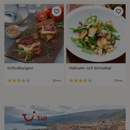
Spara
Spa
Grillostburgare
Halloumi- och bönsallad
30min
20min