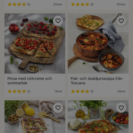
20min
20min
Spara
Spa
Pinsa med nötcreme och
Fisk- och skaldjurssoppa från
sommarbär
Toscana
15min
45min
Spara
Spa