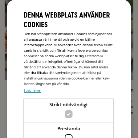
Denna webbplats använder
cookies
Den här webbplatsen använder Cookies som hjälper oss
att anpassa vårt innehåll och ge dig en bättre
internetupplevelse. Vi använder även denna teknik till att
samla in statistik och för att kunna leverera personliga
annonser på andra webbplatser till dig. Eftersom vi
värdesätter din integritet, efterfrågar vi härmed ditt
tillstånd att använda denna teknik. Du kan alltid ändra
eller dra tillbaka ditt samtycke genom att klicka på
inställningsknapparna i denna cookie-banner eller kak-
ikonen längst ner på vår sida.
Sommarmat
Låt sma
Läs mer
I vår receptbank hittar du hundratals
Olivolja 
Strikt nödvändigt
recept med italienska smaker och
grundpela
medelhavsmat till sommarens grillat,
finns i m
picknick och lättlagat till långa sköna lata
passar lik
sommardagar.
Prestanda