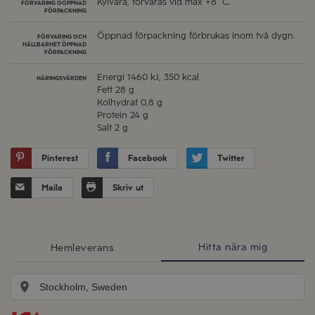
Kylvara, förvaras vid max +8 ˚C.
FÖRVARING OÖPPNAD
FÖRPACKNING
Öppnad förpackning förbrukas inom två dygn.
FÖRVARING OCH
HÅLLBARHET ÖPPNAD
FÖRPACKNING
Energi
1460 kJ, 350 kcal
NÄRINGSVÄRDEN
Fett
28 g
Kolhydrat
0,8 g
Protein
24 g
Salt
2 g
Pinterest
Facebook
Twitter
Maila
Skriv ut
Hitta nära mig
Hemleverans