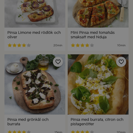
Pinsa Limone med rödlök och
Mini Pinsa med tomatsås
oliver
smaksatt med Nduja
20min
10min
Spara
Spa
Pinsa med grönkål och
Pinsa med burrata, citron och
burrata
pistagenötter
15min
20min