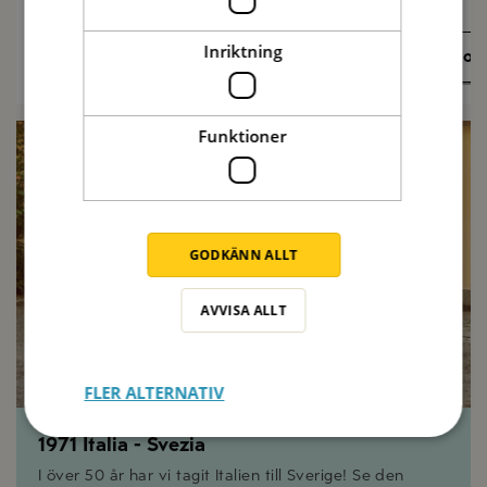
Inriktning
Recept på sommarmat
Olivolj
Funktioner
GODKÄNN ALLT
AVVISA ALLT
FLER ALTERNATIV
1971 Italia - Svezia
I över 50 år har vi tagit Italien till Sverige! Se den