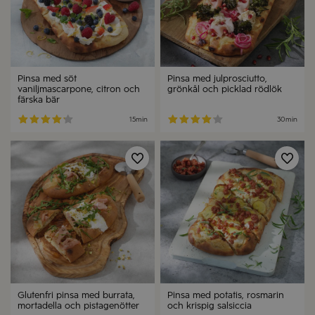
Pinsa med söt
Pinsa med julprosciutto,
vaniljmascarpone, citron och
grönkål och picklad rödlök
färska bär
15min
30min
Spara
Spa
Glutenfri pinsa med burrata,
Pinsa med potatis, rosmarin
mortadella och pistagenötter
och krispig salsiccia