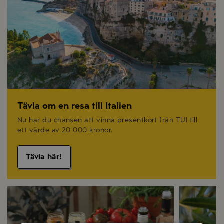
Tävla om en resa till Italien
Nu har du chansen att vinna presentkort från TUI till
ett värde av 20 000 kronor.
Tävla här!
Recept på sommarmat
Olivolja