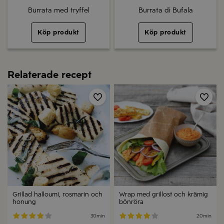
Burrata med tryffel
Burrata di Bufala
Köp produkt
Köp produkt
Relaterade recept
Spara
Spa
Grillad halloumi, rosmarin och
Wrap med grillost och krämig
honung
bönröra
30min
20min