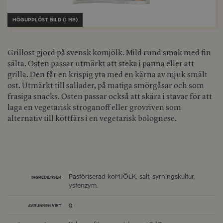
HÖGUPPLÖST BILD (1 MB)
Grillost gjord på svensk komjölk. Mild rund smak med fin
sälta. Osten passar utmärkt att steka i panna eller att
grilla. Den får en krispig yta med en kärna av mjuk smält
ost. Utmärkt till sallader, på matiga smörgåsar och som
frasiga snacks. Osten passar också att skära i stavar för att
laga en vegetarisk stroganoff eller grovriven som
alternativ till köttfärs i en vegetarisk bolognese.
Pastöriserad koMJÖLK, salt, syrningskultur,
INGREDIENSER
ystenzym.
g
AVRUNNEN VIKT