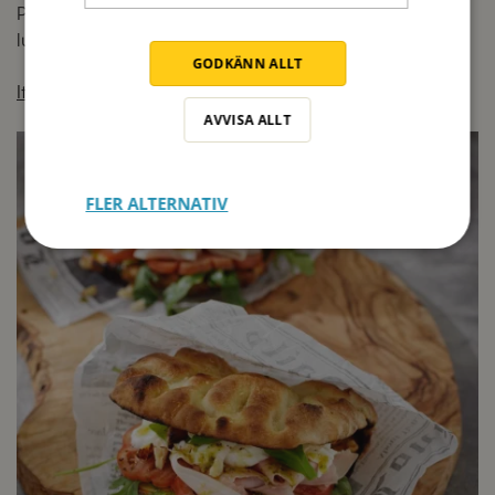
Perfekt att ta med sig på utflykten eller till en härlig
lunch eller brunch.
GODKÄNN ALLT
Italiensk macka med mini-pinsa
AVVISA ALLT
FLER ALTERNATIV