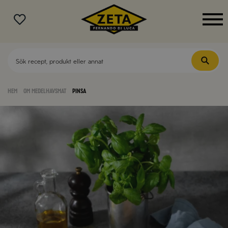
MENY
Hem
Om medelhavsmat
Pinsa