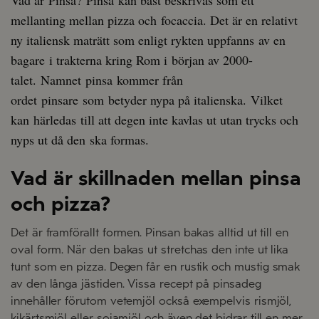
mellanting mellan pizza och focaccia. Det är en relativt
ny italiensk maträtt som enligt rykten uppfanns av en
bagare i trakterna kring Rom i början av 2000-
talet.
Namnet pinsa kommer från
ordet pinsare som betyder nypa på italienska. Vilket
kan härledas till att degen inte kavlas ut utan trycks och
nyps ut då den ska formas.
Vad är skillnaden mellan pinsa
och pizza?
Det är framförallt formen. Pinsan bakas alltid ut till en
oval form. När den bakas ut stretchas den inte ut lika
tunt som en pizza.
Degen får en rustik och mustig smak
av den långa jästiden. Vissa recept på pinsadeg
innehåller förutom vetemjöl också exempelvis rismjöl,
kikärtsmjöl eller sojamjöl och även det bidrar till en mer