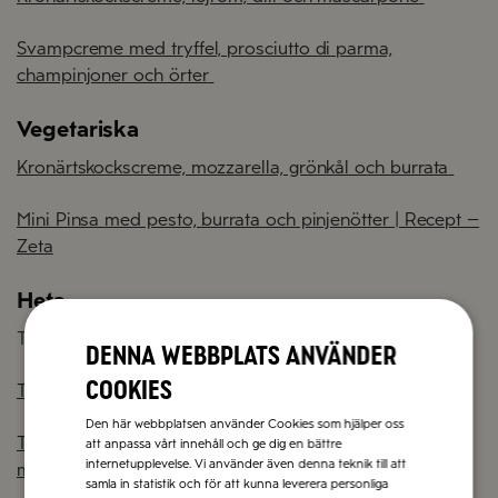
Svampcreme med tryffel, prosciutto di parma,
champinjoner och örter
Vegetariska
Kronärtskockscreme, mozzarella, grönkål och burrata
Mini Pinsa med pesto, burrata och pinjenötter | Recept –
Zeta
Heta
Tomatsås med chili, mozzarella och färska tomater
Denna webbplats använder
cookies
Tomatsås med Nduja, mozzarella och burrata
Den här webbplatsen använder Cookies som hjälper oss
Tomatsås, het salami tex Salamino Pepperoni,
att anpassa vårt innehåll och ge dig en bättre
internetupplevelse. Vi använder även denna teknik till att
mozzarella och örter
samla in statistik och för att kunna leverera personliga