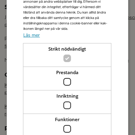
annonser på andra webbplatser till dig. Eftersom vi
Säsongsanpassade
värdesätter din integritet, efterfrågar vi härmed ditt
tillstånd att använda denna teknik. Du kan alltid ändra
Jul:
Kronärtskockscreme, mozzarella, julprosciutto, senaps
eller dra tillbaka ditt samtycke genom att klicka på
inställningsknapparna i denna cookie-banner eller kak-
och granatäpple
ikonen längst ner på vår sida.
Läs mer
Påsk:
Citronolja, kronärtskockscreme, rödlök, oliver och
timjan
Strikt nödvändigt
Midsommar:
Vaniljmascarpone, hallon, blåbär och citron
Prestanda
Oväntade toppings
Kronärtskockscreme, mozzarella tunt skivad
potatis, knaperstekt salsiccia, rosmarin
Inriktning
Kronärtskockscreme, sparris,
rödlök och stracciatella eller burrata
Funktioner
Pinsa som macka