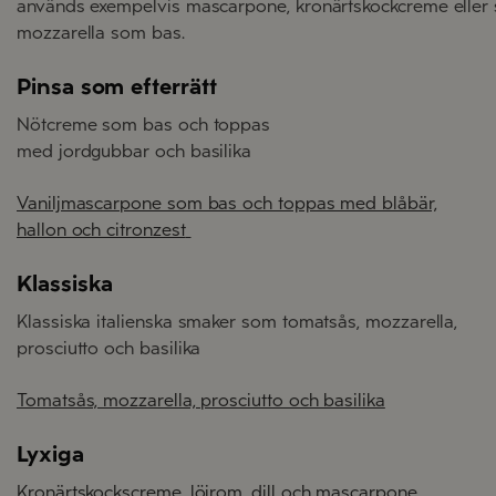
används exempelvis mascarpone, kronärtskockcreme elle
mozzarella som bas.
Pinsa som efterrätt
Nötcreme som bas och toppas
med jordgubbar och basilika
Vaniljmascarpone som bas och toppas med blåbär,
hallon och citronzest
Klassiska
Klassiska italienska smaker som tomatsås, mozzarella,
prosciutto och basilika
Tomatsås, mozzarella, prosciutto och basilika
Lyxiga
Kronärtskockscreme, löjrom, dill och mascarpone