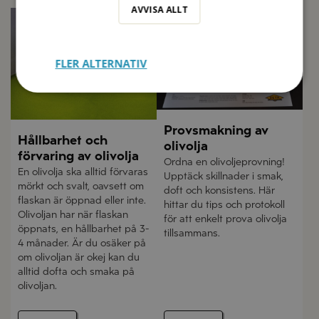
AVVISA ALLT
FLER ALTERNATIV
Provsmakning av
Hållbarhet och
olivolja
förvaring av olivolja
Ordna en olivoljeprovning!
En olivolja ska alltid förvaras
Upptäck skillnader i smak,
mörkt och svalt, oavsett om
doft och konsistens. Här
flaskan är öppnad eller inte.
hittar du tips och protokoll
Olivoljan har när flaskan
för att enkelt prova olivolja
öppnats, en hållbarhet på 3-
tillsammans.
4 månader. Är du osäker på
om olivoljan är okej kan du
alltid dofta och smaka på
olivoljan.