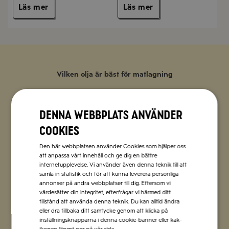
Läs mer
Läs mer
Vilken olja är bäst för matlagning
Olivolja i matlagning
Denna webbplats använder
Olivolja passar utmärkt till både kall och
cookies
varm matlagning. Använd en mild olivolja
som grund i matlagningen och en mer
Den här webbplatsen använder Cookies som hjälper oss
att anpassa vårt innehåll och ge dig en bättre
smakrik olivolja som krydda.
internetupplevelse. Vi använder även denna teknik till att
samla in statistik och för att kunna leverera personliga
annonser på andra webbplatser till dig. Eftersom vi
Olivolja i matlagning
värdesätter din integritet, efterfrågar vi härmed ditt
tillstånd att använda denna teknik. Du kan alltid ändra
eller dra tillbaka ditt samtycke genom att klicka på
inställningsknapparna i denna cookie-banner eller kak-