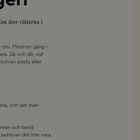
n äter rätterna i
r om. Minst en gång i
mans. Då och då, vid
 och en pasta eller
pna
,
och det man
nner och familj
å
behöver det inte vara
.