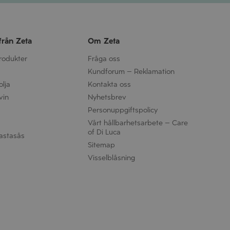
från Zeta
Om Zeta
produkter
Fråga oss
Kundforum – Reklamation
olja
Kontakta oss
vin
Nyhetsbrev
Personuppgifts­policy
Vårt hållbarhetsarbete – Care
of Di Luca
astasås
Sitemap
Visselblåsning