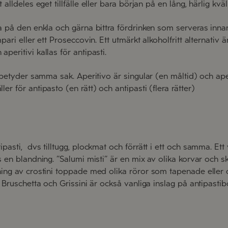
 alldeles eget tillfälle eller bara början på en lång, härlig kväl
ta på den enkla och gärna bittra fördrinken som serveras inna
pari eller ett Proseccovin. Ett utmärkt alkoholfritt alternativ ä
peritivi kallas för antipasti.
i betyder samma sak. Aperitivo är singular (en måltid) och aperi
er för antipasto (en rätt) och antipasti (flera rätter)
asti, dvs tilltugg, plockmat och förrätt i ett och samma. Ett v
 en blandning. ”Salumi misti” är en mix av olika korvar och ski
dning av crostini toppade med olika röror som tapenade elle
, Bruschetta och Grissini är också vanliga inslag på antipastib