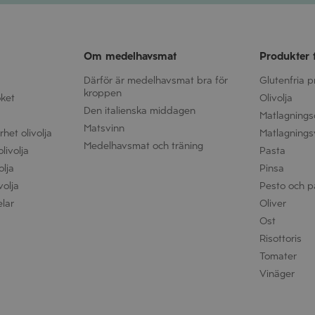
Om medelhavsmat
Produkter 
Därför är medelhavsmat bra för
Glutenfria 
kroppen
öket
Olivolja
Den italienska middagen
Matlagnings
Matsvinn
het olivolja
Matlagnings
Medelhavsmat och träning
livolja
Pasta
olja
Pinsa
volja
Pesto och p
elar
Oliver
Ost
Risottoris
Tomater
Vinäger