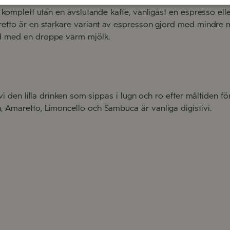
är komplett utan en avslutande kaffe, vanligast en espresso e
retto är en starkare variant av espresson gjord med mindre
d med en droppe varm mjölk.
ivi den lilla drinken som sippas i lugn och ro efter måltiden för
 Amaretto, Limoncello och Sambuca är vanliga digistivi.