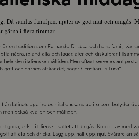
lig. Då samlas familjen, njuter av god mat och umgås. Ma
r gärna i flera timmar.
 är en tradition som Fernando Di Luca och hans familj värna
ofta några, ibland alla och lagar, äter och diskuterar tillsam
eras hela den italienska måltiden. Men oftast serveras antipasto
ch gott och barnen älskar det, säger Christian Di Luca.”
 från
latinets
aperire
och italienskans
aprire
som betyder öp
n
men också kvällen och måltiden
.
det
goda,
enkla italienska sättet att umgås! Koppla av med vä
tt att äta och dricka. Lägg upp, häll upp, njut
.
S
vårare än s