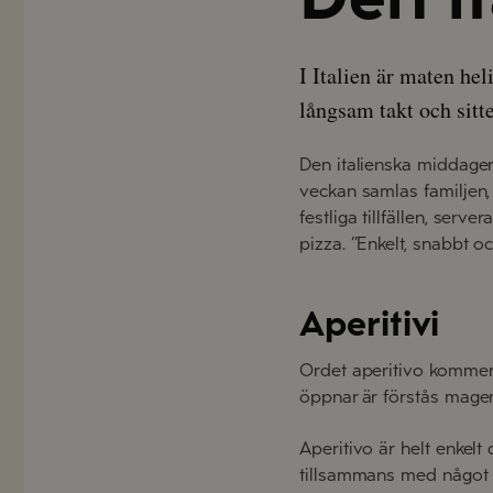
I Italien är maten he
långsam takt och sitte
Den italienska middagen
veckan samlas familjen, 
festliga tillfällen, serv
pizza. ”Enkelt, snabbt o
Aperitivi
Ordet
aperitivo
kommer
öppnar
är förstås mage
Aperitivo är helt enkelt
tillsammans med något go