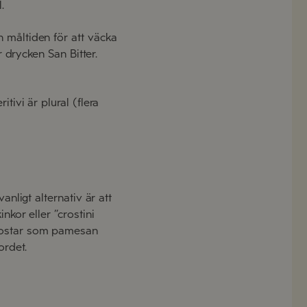
l.
n måltiden för att väcka
r drycken San Bitter.
tivi är plural (flera
anligt alternativ är att
nkor eller ”crostini
r ostar som pamesan
ordet.