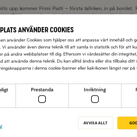
 ätits upp kommer Primi Piatti – första tallriken, in på bordet.
pasta. Portionerna är små och har som syfte att stilla den vär
plats använder cookies
tti
n använder Cookies som hjälper oss att anpassa vårt innehåll och g
 Vi använder även denna teknik till att samla in statistik och för att k
lienska måltidens huvudrätt, kött, fisk, fågel eller skaldjur är
 på andra webbplatser till dig. Eftersom vi värdesätter din integritet,
r tillbehöret som serveras till Secondi Piatti, vanligast är ka
nd att använda denna teknik. Du kan alltid ändra eller dra tillbaka di
n även olika sallader med bönor eller ugnsrostade grönsake
llningsknapparna i denna cookie-banner eller kak-ikonen längst ner på 
smakande drycker. Att kombinera måltiden med ett passande g
aren. Givetvis står också det också vatten på bordet, både stil
digt
Prestanda
Inriktning
bra med något sött eller några krämiga ostar, och det är det
AVVISA ALLT
GOD
V
alienska måltiden, Dolce betyder just söt eller sötsaker.