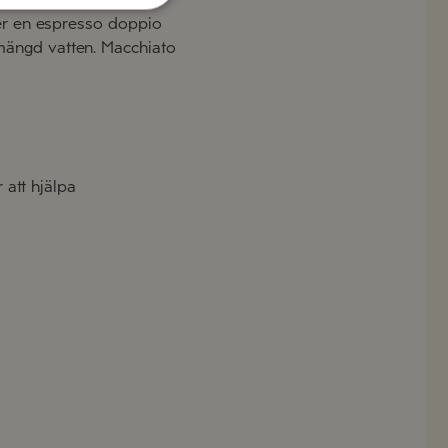
ller en espresso doppio
 mängd vatten. Macchiato
 att hjälpa