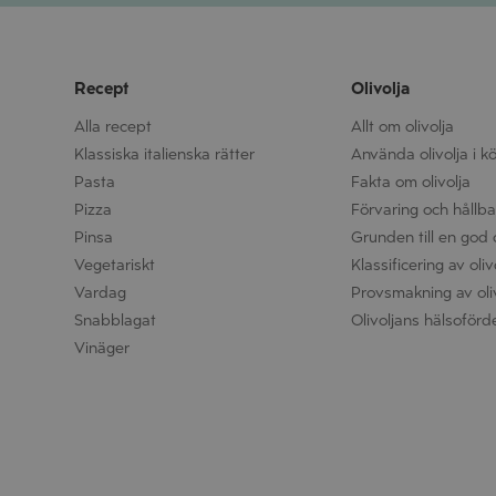
Recept
Olivolja
Alla recept
Allt om olivolja
Klassiska italienska rätter
Använda olivolja i k
Pasta
Fakta om olivolja
Pizza
Förvaring och hållbar
Pinsa
Grunden till en god o
Vegetariskt
Klassificering av oliv
Vardag
Provsmakning av oli
Snabblagat
Olivoljans hälsoförd
Vinäger