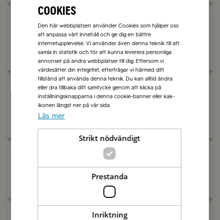
cookies
Olivmix grekisk Örter med
Den här webbplatsen använder Cookies som hjälper oss
Manzanilla-oliver med kärna
kärnor vakuum
att anpassa vårt innehåll och ge dig en bättre
internetupplevelse. Vi använder även denna teknik till att
samla in statistik och för att kunna leverera personliga
Köp produkt
Köp produkt
annonser på andra webbplatser till dig. Eftersom vi
värdesätter din integritet, efterfrågar vi härmed ditt
tillstånd att använda denna teknik. Du kan alltid ändra
eller dra tillbaka ditt samtycke genom att klicka på
Olivmix grekisk urkärnad
inställningsknapparna i denna cookie-banner eller kak-
Olivmix grekisk urkärnad
Ekologisk
ikonen längst ner på vår sida.
Läs mer
Köp produkt
Köp produkt
Strikt nödvändigt
Snackoliver Chili
Snackoliver Citron
Prestanda
Köp produkt
Köp produkt
Inriktning