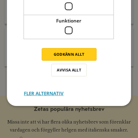
Snackoliver Havssalt
Snackoliver Provencal
Köp produkt
Köp produkt
Funktioner
Snackoliver Soltorkade
Tomater
Snackoliver Vitlök
GODKÄNN ALLT
Köp produkt
Köp produkt
AVVISA ALLT
FLER ALTERNATIV
Zetas populära nyhetsbrev
Missa inte att vi har flera olika nyhetsbrev som förenklar
vardagen och förgyller helgen med italienska smaker.