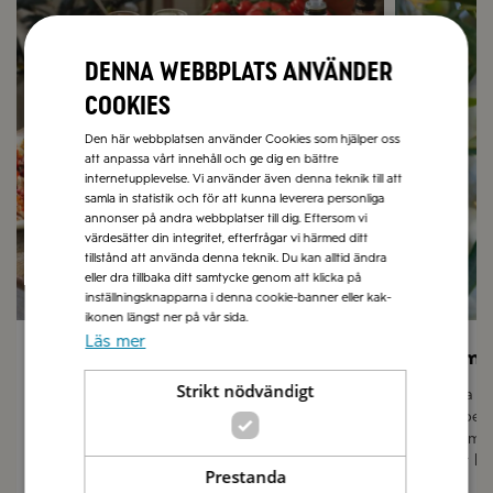
Denna webbplats använder
cookies
Den här webbplatsen använder Cookies som hjälper oss
att anpassa vårt innehåll och ge dig en bättre
internetupplevelse. Vi använder även denna teknik till att
samla in statistik och för att kunna leverera personliga
annonser på andra webbplatser till dig. Eftersom vi
värdesätter din integritet, efterfrågar vi härmed ditt
tillstånd att använda denna teknik. Du kan alltid ändra
eller dra tillbaka ditt samtycke genom att klicka på
inställningsknapparna i denna cookie-banner eller kak-
ikonen längst ner på vår sida.
Läs mer
Sommarmat
Låt sma
Strikt nödvändigt
I vår receptbank hittar du hundratals
Olivolja 
recept med italienska smaker och
grundpela
medelhavsmat till sommarens grillat,
finns i m
picknick och lättlagat till långa sköna lata
passar lik
Prestanda
sommardagar.