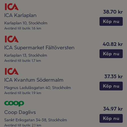
38.70 kr
ICA Karlaplan
Köp nu
Karlaplan 10
,
Stockholm
Avstånd till butik
:
1.6 km
40.82 kr
ICA Supermarket Fältöversten
Köp nu
Karlaplan 13
,
Stockholm
Avstånd till butik
:
1.7 km
37.35 kr
ICA Kvantum Södermalm
Köp nu
Magnus Ladulåsgatan 40
,
Stockholm
Avstånd till butik
:
1.9 km
34.97 kr
Coop Daglivs
Köp nu
Sankt Eriksgatan 34-38
,
Stockholm
Avstånd till butik
:
2.1 km