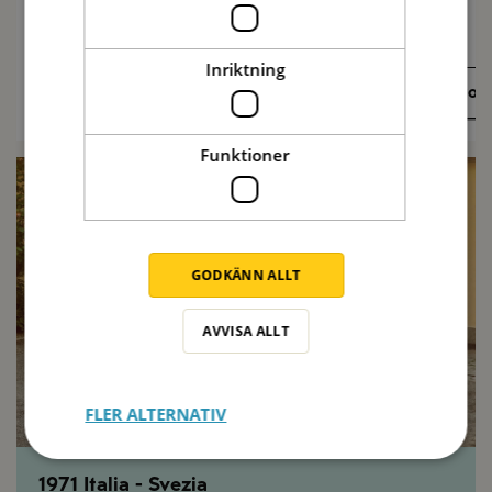
Inriktning
Recept på sommarmat
Olivolj
Funktioner
GODKÄNN ALLT
AVVISA ALLT
FLER ALTERNATIV
1971 Italia - Svezia