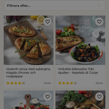
Filtrera efter...
Spara
Spa
Glutenfri pinsa med aubergine,
Vinkokta blåmusslor från
inlagda citroner och
Apulien - Impetata di Cozze
rosépeppar
20min
20min
Spara
Spa