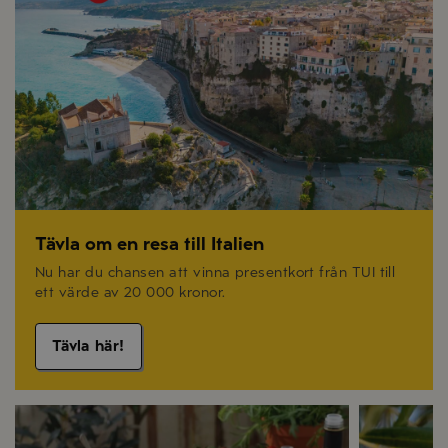
Tävla om en resa till Italien
Nu har du chansen att vinna presentkort från TUI till
ett värde av 20 000 kronor.
Tävla här!
Recept på sommarmat
Olivolja