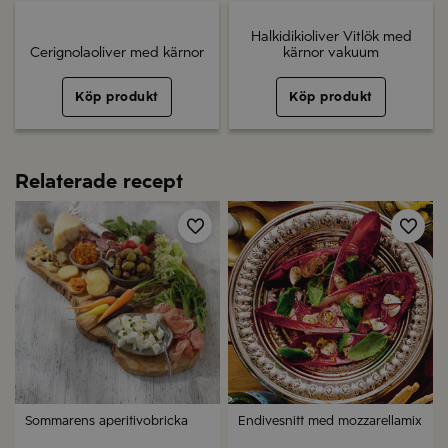
Halkidikioliver Vitlök med
Cerignolaoliver med kärnor
kärnor vakuum
Köp produkt
Köp produkt
Relaterade recept
Spara
Spa
Sommarens aperitivobricka
Endivesnitt med mozzarellamix