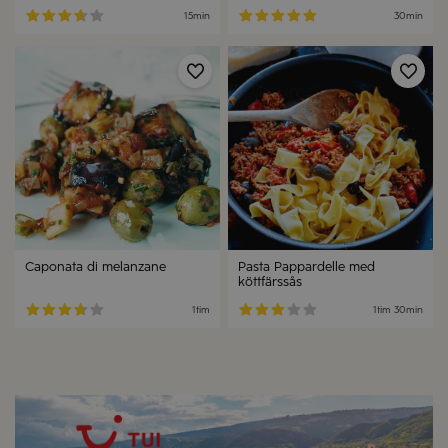
15min
30min
Spara
Spa
Caponata di melanzane
Pasta Pappardelle med
köttfärssås
1tim
1tim 30min