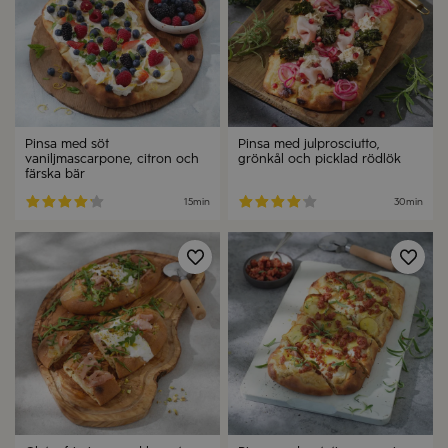
Pinsa med söt
Pinsa med julprosciutto,
vaniljmascarpone, citron och
grönkål och picklad rödlök
färska bär
15min
30min
Spara
Spa