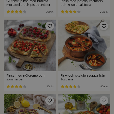
Glutenfri pinsa med burrata,
Pinsa med potatis, rosmarin
mortadella och pistagenötter
och krispig salsiccia
20min
20min
Spara
Spa
Pinsa med nötcreme och
Fisk- och skaldjurssoppa från
sommarbär
Toscana
15min
45min
Spara
Spa