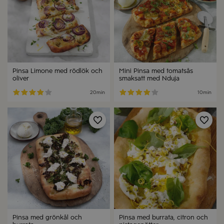
Pinsa Limone med rödlök och
Mini Pinsa med tomatsås
oliver
smaksatt med Nduja
20min
10min
Spara
Spa
Pinsa med grönkål och
Pinsa med burrata, citron och