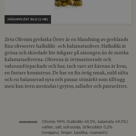
HÖGUPPLÖST BILD (2 MB)
Zeta Olivmix grekiska Örter är en blandning av greklands
fina olivsorter halkidiki- och kalamataoliver. Halkidiki är
gröna och skördade lite tidigare på säsongen än de mörka
kalamataoliverna. Oliverna är örtmarinerade och
vakuumförpackade och har, tack vare att kärnan är kvar,
en fastare konsistens. De har en fin örtig smak, mild sälta
och en balanserad syra och passar utmärkt som tilltugg
men kan även användas i grytor, sallader och pastarätter.
Olivmix 99% (halkidiki 49,5%, kalamata 49,5%)
INGREDIENSER
vatten, salt, solrosolja, örtkryddor 0,2%
(oregano, timjan, basilika, rosmarin).