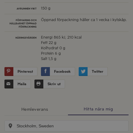
150 g
AVRUNNEN VIKT
Öppnad förpackning håller ca 1 vecka i kylskåp.
FÖRVARING OCH
HÅLLBARHET ÖPPNAD
FÖRPACKNING
Energi
865 kJ, 210 kcal
NÄRINGSVÄRDEN
Fett
22 g
Kolhydrat
0 g
Protein
6 g
Salt
1,5 g
Pinterest
Facebook
Twitter
Maila
Skriv ut
Hitta nära mig
Hemleverans