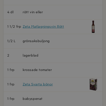
4 dl
rött vin eller
1 1/2 frp
Zeta Matlagningsvin Rött
1/2 L
grönsaksbuljong
2
lagerblad
1 frp
krossade tomater
1 frp
Zeta Svarta bönor
1 frp
babyspenat