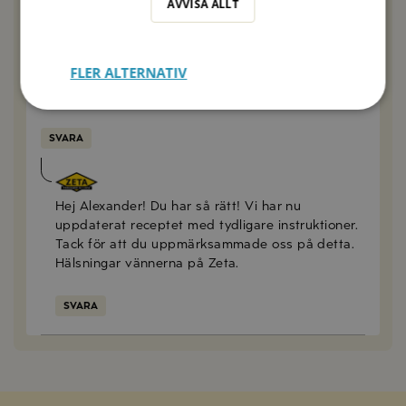
AVVISA ALLT
Alexander
2023-01-23
Hej!
Det står inte när man ska tillägga buljong och
FLER ALTERNATIV
lagerblad? Tror man kan även specificera när lök
och vitlök ska tilläggas.
SVARA
Anna Mellberg
2023-01-24
Hej Alexander! Du har så rätt! Vi har nu
uppdaterat receptet med tydligare instruktioner.
Tack för att du uppmärksammade oss på detta.
Hälsningar vännerna på Zeta.
SVARA