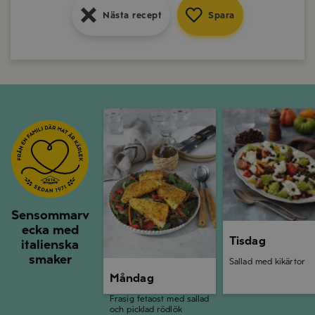
Nästa recept
Spara
Nästa recept
Spara
Måndag
Tisdag
Sensommarv
ecka med
Tisdag
italienska
smaker
Sallad med kikärtor
Måndag
Frasig fetaost med sallad
och picklad rödlök