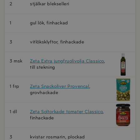
2
stjälkar blekselleri
1
gul lök, finhackad
3
vitlöksklyftor, finhackade
3 msk
Zeta Extra jungfruolivolja Classico
,
till stekning
1 frp
Zeta Snackoliver Provencal
,
grovhackade
1 dl
Zeta Soltorkade tomater Classico
,
finhackade
3
kvistar rosmarin, plockad