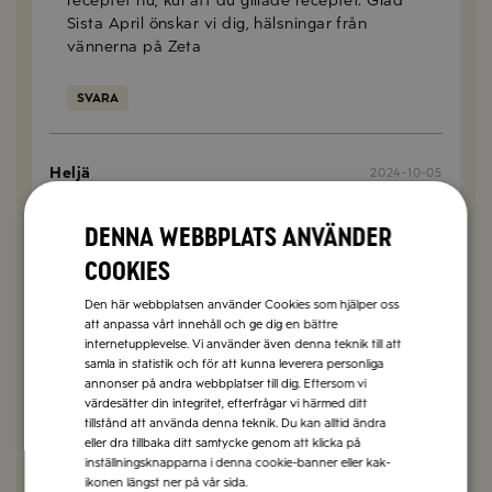
receptet nu, kul att du gillade receptet. Glad
Sista April önskar vi dig, hälsningar från
vännerna på Zeta
SVARA
Heljä
2024-10-05
Mustigt och gott till pastan! Jag uteslöt oliverna, la
till en grönsaksbuljongtärning samt ett extra paket
Denna webbplats använder
svarta bönor, då jag varit för frikostig med vätskan.
cookies
2,5 dl rödvin! Jättegott!
Den här webbplatsen använder Cookies som hjälper oss
SVARA
att anpassa vårt innehåll och ge dig en bättre
internetupplevelse. Vi använder även denna teknik till att
samla in statistik och för att kunna leverera personliga
annonser på andra webbplatser till dig. Eftersom vi
Tyra
2024-01-28
värdesätter din integritet, efterfrågar vi härmed ditt
Verkligen jättegott! Barnen åt som bara den ❤️👍
tillstånd att använda denna teknik. Du kan alltid ändra
eller dra tillbaka ditt samtycke genom att klicka på
inställningsknapparna i denna cookie-banner eller kak-
SVARA
ikonen längst ner på vår sida.