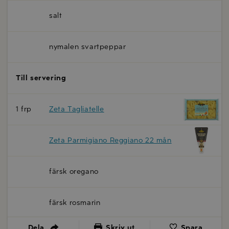
salt
nymalen svartpeppar
Till servering
1 frp
Zeta Tagliatelle
Zeta Parmigiano Reggiano 22 mån
färsk oregano
färsk rosmarin
Dela
Skriv ut
Spara