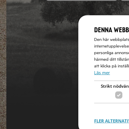
Denna webb
Den här webbplatse
internetupplevelse.
personliga annonser
härmed ditt tillstå
att klicka på instä
Läs mer
Strikt nödvän
FLER ALTERNATI