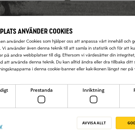
plats använder cookies
n använder Cookies som hjälper oss att anpassa vårt innehåll och g
 Vi använder även denna teknik till att samla in statistik och för att k
OLIVOLJEVÄLJAREN
 på andra webbplatser till dig. Eftersom vi värdesätter din integritet,
nd att använda denna teknik. Du kan alltid ändra eller dra tillbaka di
Om Olivoljeväljaren
llningsknapparna i denna cookie-banner eller kak-ikonen längst ner på 
Om Zeta
digt
Prestanda
Inriktning
COPYRIGHT 2016 © ZETA
AVVISA ALLT
GOD
V