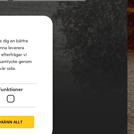
e dig en bättre
unna leverera
 efterfrågar vi
tt samtycke genom
vår sida.
Funktioner
KÄNN ALLT