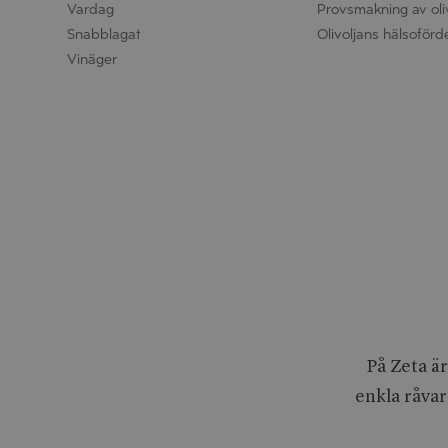
Vardag
Provsmakning av oli
Snabblagat
Olivoljans hälsoförd
Vinäger
På Zeta är
enkla råvar