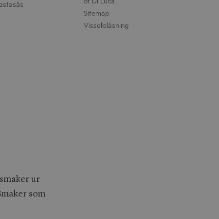
of Di Luca
astasås
Sitemap
Visselblåsning
a smaker ur
. Smaker som