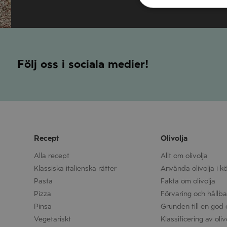
Följ oss i sociala medier!
Recept
Olivolja
Alla recept
Allt om olivolja
Klassiska italienska rätter
Använda olivolja i k
Pasta
Fakta om olivolja
Pizza
Förvaring och hållbar
Pinsa
Grunden till en god o
Vegetariskt
Klassificering av oliv