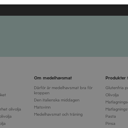
Om medelhavsmat
Produkter 
Därför är medelhavsmat bra för
Glutenfria 
kroppen
öket
Olivolja
Den italienska middagen
Matlagnings
Matsvinn
het olivolja
Matlagnings
Medelhavsmat och träning
livolja
Pasta
olja
Pinsa