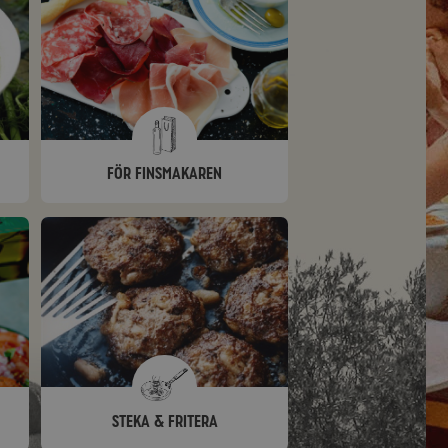
För finsmakaren
Steka & fritera