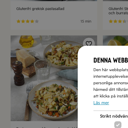
Glutenfri grekisk pastasallad
Glutenfri S
och burrat
15 min
Denna webb
Den här webbplatse
internetupplevelse.
personliga annonser
härmed ditt tillstå
att klicka på instä
Läs mer
Strikt nödvän