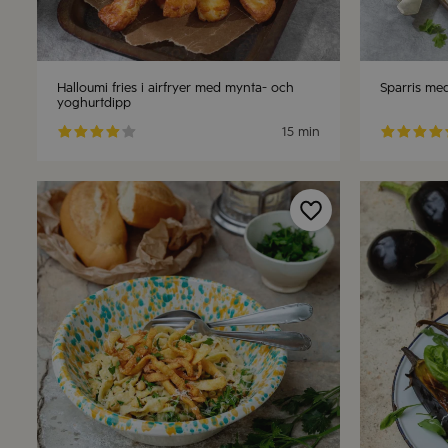
Halloumi fries i airfryer med mynta- och
Sparris med
yoghurtdipp
15 min