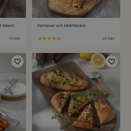
 fetaost
Parmesan och kikärtsbräck
10 min
45 min