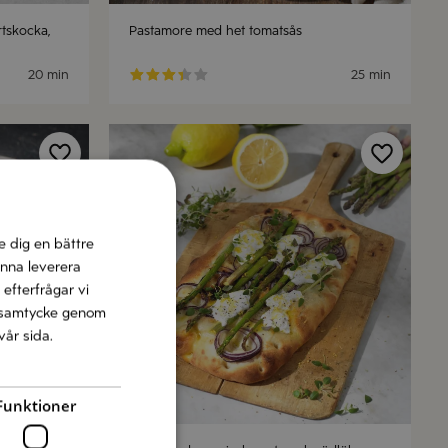
rtskocka,
Pastamore med het tomatsås
20 min
25 min
e dig en bättre
unna leverera
 efterfrågar vi
tt samtycke genom
vår sida.
Funktioner