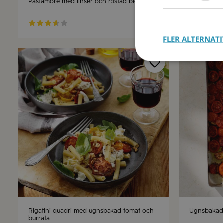
Pastamore med linser och rostad blomkål
Krämig ris
30 min
FLER ALTERNATI
Rigatini quadri med ugnsbakad tomat och
Ugnsbakad
burrata