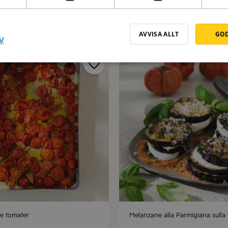
oni med pesto och burrata
Friterad miniburrata med spaghet
tomatsås och pesto
20 min
AVVISA ALLT
GOD
V
e tomater
Melanzane alla Parmigiana sulla