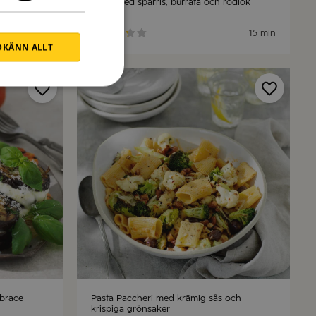
ti,
Pinsa med sparris, burrata och rödlök
30 min
15 min
KÄNN ALLT
 brace
Pasta Paccheri med krämig sås och
krispiga grönsaker