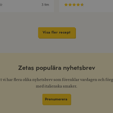
3 tim
Visa fler recept
Zetas populära nyhetsbrev
tt vi har flera olika nyhetsbrev som förenklar vardagen och för
med italienska smaker.
Prenumerera