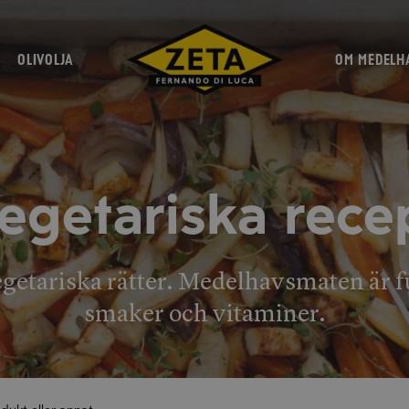
OLIVOLJA
OM MEDELH
egetariska rece
getariska rätter. Medelhavsmaten är fu
smaker och vitaminer.