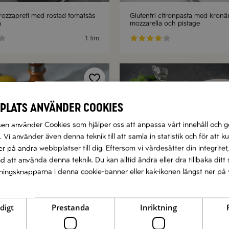
trozzapreti med rostad tomatsås
Glutenfri citronpasta med kronä
a
mozzarella och pistage
1 tim
plats använder cookies
n använder Cookies som hjälper oss att anpassa vårt innehåll och g
 Vi använder även denna teknik till att samla in statistik och för att k
 på andra webbplatser till dig. Eftersom vi värdesätter din integritet,
nd att använda denna teknik. Du kan alltid ändra eller dra tillbaka di
llningsknapparna i denna cookie-banner eller kak-ikonen längst ner på 
digt
Prestanda
Inriktning