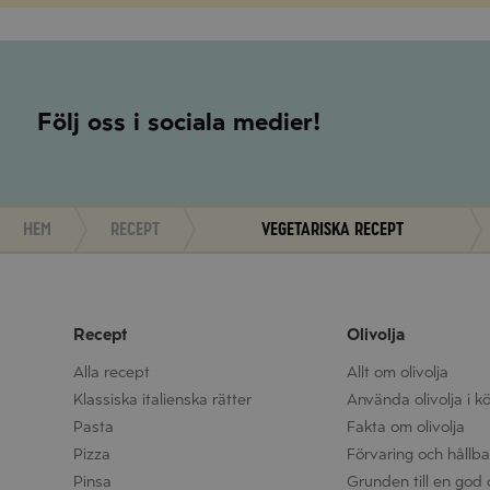
Följ oss i sociala medier!
Hem
Recept
Vegetariska recept
Recept
Olivolja
Alla recept
Allt om olivolja
Klassiska italienska rätter
Använda olivolja i k
Pasta
Fakta om olivolja
Pizza
Förvaring och hållbar
Pinsa
Grunden till en god o