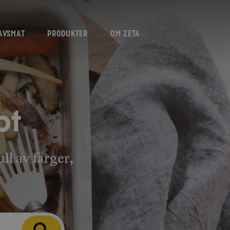
AVSMAT
PRODUKTER
OM ZETA
pt
ll av färger,