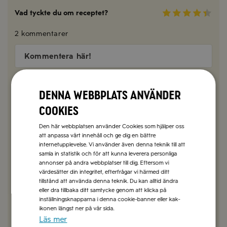
Vad tyckte du om receptet?
2 kommentarer
Kommentera här!
Denna webbplats använder
Anita Elweskiöld
2025-05-02
cookies
Hej!
Jag älskar era recept och jag älskar nässlor. Jag
Den här webbplatsen använder Cookies som hjälper oss
undrar om ni har- eller till och med kan ta fram-
att anpassa vårt innehåll och ge dig en bättre
något recept med denna himmelska primör.
internetupplevelse. Vi använder även denna teknik till att
Skriver här då jag inte hittade något annat ställe att
samla in statistik och för att kunna leverera personliga
annonser på andra webbplatser till dig. Eftersom vi
ställa frågan. 😀
värdesätter din integritet, efterfrågar vi härmed ditt
tillstånd att använda denna teknik. Du kan alltid ändra
SVARA
eller dra tillbaka ditt samtycke genom att klicka på
inställningsknapparna i denna cookie-banner eller kak-
ikonen längst ner på vår sida.
Anna Mellberg
2025-05-05
Läs mer
Hej Anita! Tack för tipset! Vi älskar också nässlor