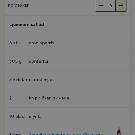
4
PORTIONER
Ljummen sallad
8 st
grön sparris
300 g
spritärtor
5 kvistar
citrontimjan
2
knipplökar, skivade
10 blad
mynta
3 msk
Zeta Extra jungfruolivolja Classico