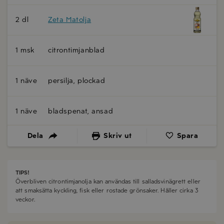
2 dl
Zeta Matolja
1 msk
citrontimjanblad
1 näve
persilja, plockad
1 näve
bladspenat, ansad
Dela
Skriv ut
Spara
TIPS!
Överbliven citrontimjanolja kan användas till salladsvinägrett eller
att smaksätta kyckling, fisk eller rostade grönsaker. Håller cirka 3
veckor.