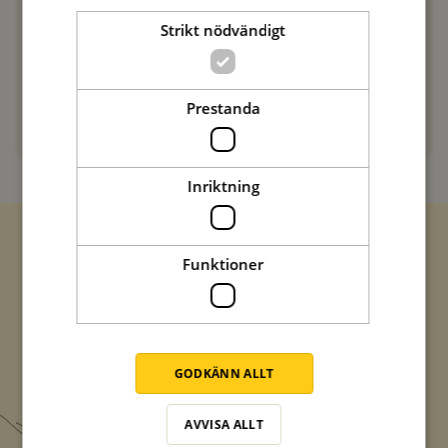
här i provköket. Vi lägger till det som
Strikt nödvändigt
diskussionspunkt vid vårt nästa receptmöte.
Hälsningar från vännerna på Zeta
Prestanda
SVARA
Inriktning
Funktioner
Zetas populära nyhetsbrev
Missa inte att vi har flera olika nyhetsbrev som
förenklar vardagen och förgyller helgen med
italienska smaker.
GODKÄNN ALLT
Prenumerera
AVVISA ALLT