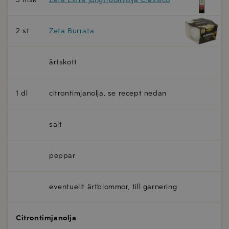
2 st
Zeta Burrata
ärtskott
1 dl
citrontimjanolja, se recept nedan
salt
peppar
eventuellt ärtblommor, till garnering
Citrontimjanolja