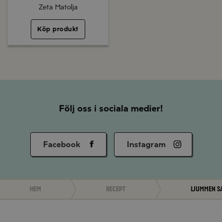
Zeta Matolja
Köp produkt
Följ oss i sociala medier!
Facebook
Instagram
Hem
Recept
Ljummen s