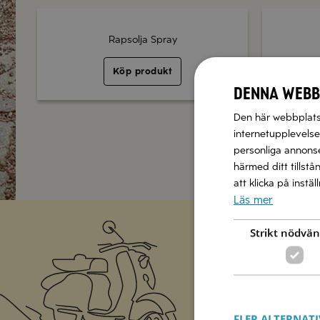
Rapsolja Spray
Köp produkt
Denna webb
Den här webbplatse
internetupplevelse.
personliga annonser
härmed ditt tillstå
att klicka på instä
Läs mer
Strikt nödvän
Missa inte a
FLER ALTERNATI