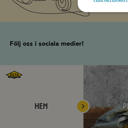
Följ oss i sociala medier!
Hem
P