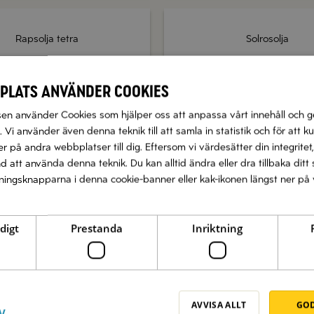
Rapsolja tetra
Solrosolja
Köp produkt
Köp produkt
plats använder cookies
n använder Cookies som hjälper oss att anpassa vårt innehåll och g
 Vi använder även denna teknik till att samla in statistik och för att k
 på andra webbplatser till dig. Eftersom vi värdesätter din integritet,
nd att använda denna teknik. Du kan alltid ändra eller dra tillbaka di
llningsknapparna i denna cookie-banner eller kak-ikonen längst ner på 
digt
Prestanda
Inriktning
Zetas populära nyhetsbrev
tt vi har flera olika nyhetsbrev som förenklar vardagen och för
med italienska smaker.
AVVISA ALLT
GOD
V