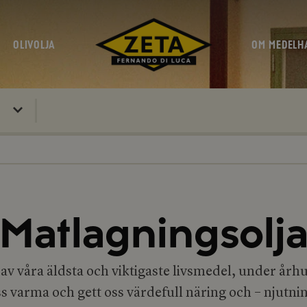
OLIVOLJA
OM MEDELH
Matlagningsolj
 av våra äldsta och viktigaste livsmedel, under årh
s varma och gett oss värdefull näring och – njutni