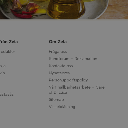
från Zeta
Om Zeta
produkter
Fråga oss
Kundforum – Reklamation
olja
Kontakta oss
vin
Nyhetsbrev
Personuppgifts­policy
Vårt hållbarhetsarbete – Care
of Di Luca
astasås
Sitemap
Visselblåsning