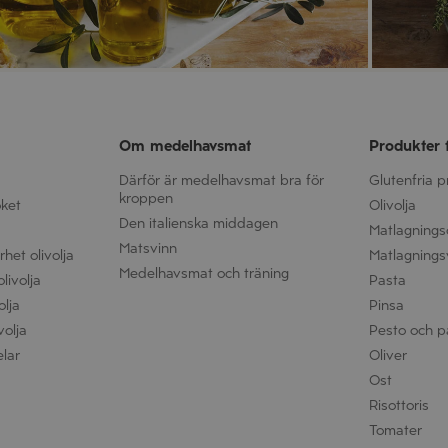
Om medelhavsmat
Produkter 
Därför är medelhavsmat bra för
Glutenfria 
kroppen
öket
Olivolja
Den italienska middagen
Matlagnings
Matsvinn
het olivolja
Matlagnings
Medelhavsmat och träning
livolja
Pasta
olja
Pinsa
volja
Pesto och p
elar
Oliver
Ost
Risottoris
Tomater