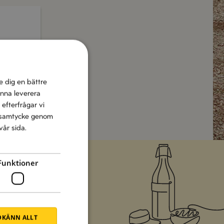
e dig en bättre
unna leverera
 efterfrågar vi
tt samtycke genom
vår sida.
Funktioner
gyller helgen
KÄNN ALLT