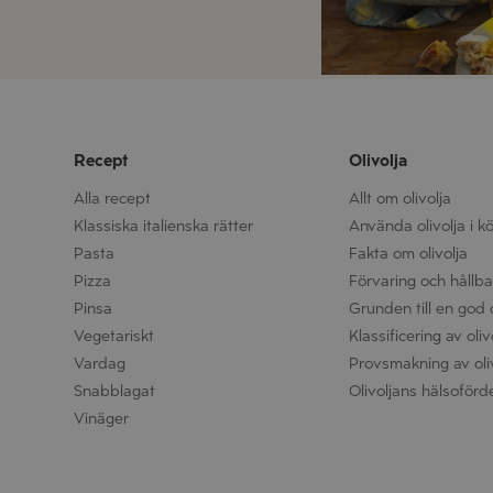
Recept
Olivolja
Alla recept
Allt om olivolja
Klassiska italienska rätter
Använda olivolja i k
Pasta
Fakta om olivolja
Pizza
Förvaring och hållbar
Pinsa
Grunden till en god o
Vegetariskt
Klassificering av oliv
Vardag
Provsmakning av oli
Snabblagat
Olivoljans hälsoförd
Vinäger