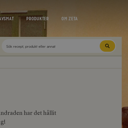
AVSMAT
PRODUKTER
OM ZETA
a
undraden har det hållit
ng!