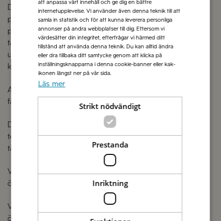
att anpassa vårt innehåll och ge dig en bättre
Du är med i utlottningen genom att köpa 3 Zeta-
internetupplevelse. Vi använder även denna teknik till att
produkter , spara kvitto för dessa och delta i tävlingen
samla in statistik och för att kunna leverera personliga
annonser på andra webbplatser till dig. Eftersom vi
på hemsidan zeta.nu/italienresa2025. Genom att delta i
värdesätter din integritet, efterfrågar vi härmed ditt
tävlingen intygar du att du har köpt 3 Zeta-produkter
tillstånd att använda denna teknik. Du kan alltid ändra
under den specifika tävlingsperioden och kan uppvisa
eller dra tillbaka ditt samtycke genom att klicka på
inställningsknapparna i denna cookie-banner eller kak-
kvitton för dessa vid eventuell vinst.
ikonen längst ner på vår sida.
Läs mer
Anställda på Di Luca & Di Luca AB samt TUI, samt deras
familjemedlemmar kan ej delta i tävlingen.
Strikt nödvändigt
Di Luca & Di Luca AB tar inte ansvar för eventuella
tekniska problem för den tävlande som kan påverka
Prestanda
tävlingsdeltagandet eller slutresultatet för tävlingen.
Vinnarna utses genom lottning. Resultatet kan inte
Inriktning
överklagas.
Vinsten kan inte bytas mot kontanter. Vinst kan ej heller
överlåtas till någon annan.