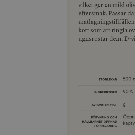
vilket ger en mild ol
eftersmak. Passar där
matlagningstillfällen.
kött som att ringla ö
ugnsrostar dem. D-v
500 
STORLEKAR
90% Ex
INGREDIENSER
g
AVRUNNEN VIKT
Öppna
FÖRVARING OCH
HÅLLBARHET ÖPPNAD
kapsyl
FÖRPACKNING