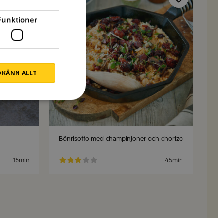
Spara
Spara
Funktioner
KÄNN ALLT
Bönrisotto med champinjoner och chorizo
15min
45min