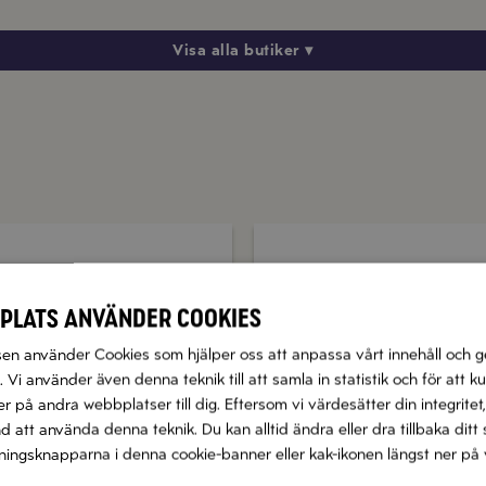
Visa alla butiker ▾
ungfruolivolja Fruttato Medio
Olivolja
plats använder cookies
Köp produkt
Köp produkt
n använder Cookies som hjälper oss att anpassa vårt innehåll och g
 Vi använder även denna teknik till att samla in statistik och för att k
 på andra webbplatser till dig. Eftersom vi värdesätter din integritet,
nd att använda denna teknik. Du kan alltid ändra eller dra tillbaka di
llningsknapparna i denna cookie-banner eller kak-ikonen längst ner på 