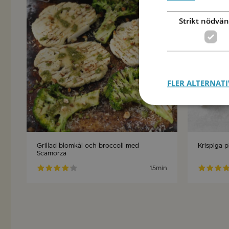
Spara
Strikt nödvän
FLER ALTERNATI
Grillad blomkål och broccoli med
Krispiga p
Scamorza
15min