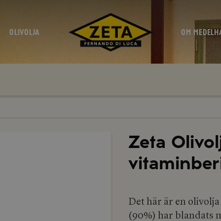
OLIVOLJA
OM MEDELH
Zeta Olivol
vitaminber
Det här är en olivolj
(90%) har blandats m