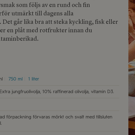
ivsmak som följs av en rund och fin
för utmärkt till dagens alla
 Det går lika bra att steka kyckling, fisk eller
ver en plåt med rotfrukter innan du
itaminberikad.
ml
750 ml
1 liter
tra jungfruolivolja, 10% raffinerad olivolja, vitamin D3.
d förpackning förvaras mörkt och svalt med tillsluten
.