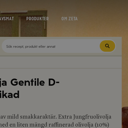
AVSMAT
PRODUKTER
OM ZETA
ja Gentile D-
ikad
a av mild smakkaraktär. Extra Jungfruolivolja
ed en liten mängd raffinerad olivolja (10%)