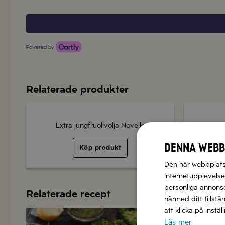
Powered by
Relaterade produkter
Extra jungfruolivolja Novello
Extra j
Denna webb
Köp produkt
Den här webbplatse
internetupplevelse.
personliga annonser
Relaterade recept
härmed ditt tillstå
att klicka på instä
Läs mer