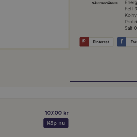
Energ
NÄRINGSVÄRDEN
Fett
9
Kolhy
Prote
Salt
0
Pinterest
Fac
107.00 kr
Köp nu