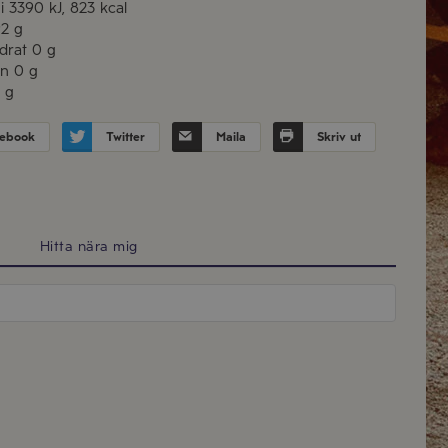
i
3390 kJ, 823 kcal
2 g
drat
0 g
in
0 g
 g
ebook
Twitter
Maila
Skriv ut
Hitta nära mig