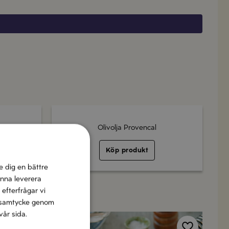
Olivolja Provencal
Köp produkt
e dig en bättre
unna leverera
 efterfrågar vi
tt samtycke genom
vår sida.