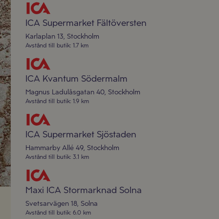
ICA Supermarket Fältöversten
Karlaplan 13
,
Stockholm
Avstånd till butik
:
1.7 km
ICA Kvantum Södermalm
Magnus Ladulåsgatan 40
,
Stockholm
Avstånd till butik
:
1.9 km
ICA Supermarket Sjöstaden
Hammarby Allé 49
,
Stockholm
Avstånd till butik
:
3.1 km
Maxi ICA Stormarknad Solna
Svetsarvägen 18
,
Solna
Avstånd till butik
:
6.0 km