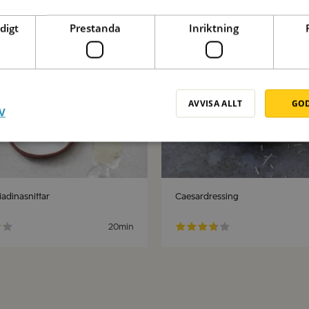
Spara
digt
Prestanda
Inriktning
AVVISA ALLT
GOD
V
iadinasnittar
Caesardressing
20min