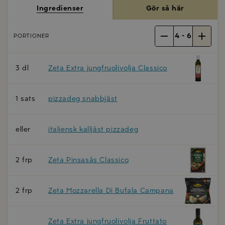
Ingredienser
Gör så här
4
-
6
PORTIONER
3 dl
Zeta Extra jungfruolivolja Classico
1 sats
pizzadeg snabbjäst
eller
italiensk kalljäst pizzadeg
2 frp
Zeta Pinsasås Classico
2 frp
Zeta Mozzarella Di Bufala Campana
Zeta Extra jungfruolivolja Fruttato