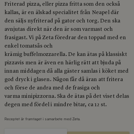
Friterad pizza, eller pizza fritta som den också
kallas, är en älskad specialitet från Neapel där
den säljs nyfriterad på gator och torg. Den ska
avnjutas direkt när den är som varmast och
frasigast.
Vi på
Z
eta
föredrar den toppad med en
enkel tomatsås och
krämig
buffelmozzarella.
De
kan ätas på klassi
s
kt
pizzavis men är
även
en härlig rätt att bjuda på
innan middagen då alla gäster samlas i köket
med
god dryck i glasen
. N
ågon får
då
äran att fritera
och förse de andra med
de
frasiga och
varma
minipizzorna
.
Ska de ätas på det viset delas
degen med fördel i mindre bitar
, ca 12 st.
Receptet är framtaget i samarbete med
Zeta
.