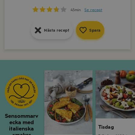
15min
Se recept
45min
Se recept
Nästa recept
Spara
Nästa recept
Spara
Nästa recept
Spara
Måndag
Tisdag
Sensommarv
ecka med
Tisdag
italienska
smaker