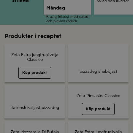
Sallad med kikärtor
Måndag
Frasig fetaost med sallad
och picklad rödlök
Produkter i receptet
Zeta Extra jungfruolivolja
Classico
pizzadeg snabbjäst
Köp produkt
Zeta Pinsasås Classico
italiensk kalljäst pizzadeg
Köp produkt
Zeta Mozzarella Di Bufala
Zeta Extra jungfruolivolja