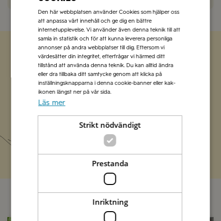
Den här webbplatsen använder Cookies som hjälper oss
att anpassa vårt innehåll och ge dig en bättre
internetupplevelse. Vi använder även denna teknik till att
samla in statistik och för att kunna leverera personliga
annonser på andra webbplatser till dig. Eftersom vi
värdesätter din integritet, efterfrågar vi härmed ditt
Zetas populära nyhetsbrev
tillstånd att använda denna teknik. Du kan alltid ändra
eller dra tillbaka ditt samtycke genom att klicka på
inställningsknapparna i denna cookie-banner eller kak-
Missa inte att vi har flera olika nyhetsbrev som
ikonen längst ner på vår sida.
förenklar vardagen och förgyller helgen med
Läs mer
italienska smaker.
Strikt nödvändigt
Prenumerera
Prestanda
Inriktning