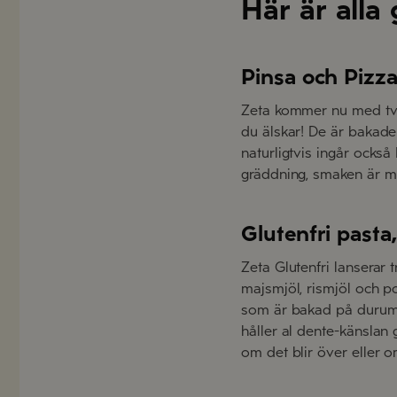
Här är alla
Pinsa och Pizza
Zeta kommer nu med två 
du älskar! De är bakade
naturligtvis ingår också 
gräddning, smaken är mus
Glutenfri pasta,
Zeta Glutenfri lanserar 
majsmjöl, rismjöl och po
som är bakad på durumve
håller al dente-känslan 
om det blir över eller o