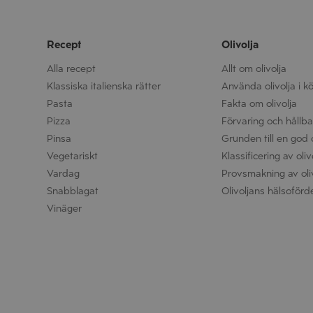
Recept
Olivolja
Alla recept
Allt om olivolja
Klassiska italienska rätter
Använda olivolja i k
Pasta
Fakta om olivolja
Pizza
Förvaring och hållbar
Pinsa
Grunden till en god o
Vegetariskt
Klassificering av oliv
Vardag
Provsmakning av oli
Snabblagat
Olivoljans hälsoförd
Vinäger