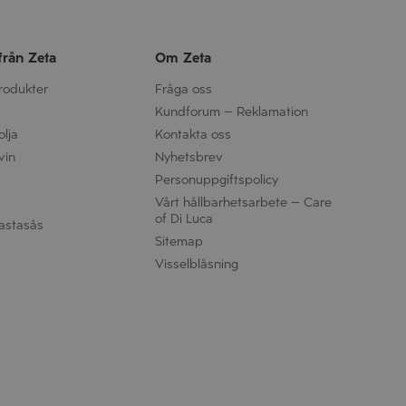
från Zeta
Om Zeta
produkter
Fråga oss
Kundforum – Reklamation
olja
Kontakta oss
vin
Nyhetsbrev
Personuppgifts­policy
Vårt hållbarhetsarbete – Care
of Di Luca
astasås
Sitemap
Visselblåsning