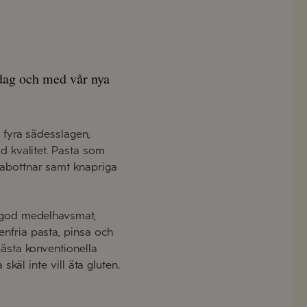
 dag och med vår nya
e fyra sädesslagen,
ld kvalitet. Pasta som
zabottnar samt knapriga
v god medelhavsmat,
enfria pasta, pinsa och
bästa konventionella
skäl inte vill äta gluten.