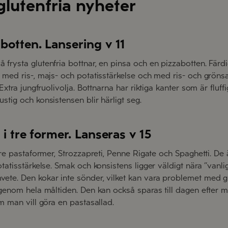
 glutenfria nyheter
botten. Lansering v 11
frysta glutenfria bottnar, en pinsa och en pizzabotten. Färdi
 med ris-, majs- och potatisstärkelse och med ris- och grön
Extra jungfruolivolja. Bottnarna har riktiga kanter som är fluffi
tig och konsistensen blir härligt seg.
 i tre former. Lanseras v 15
tre pastaformer, Strozzapreti, Penne Rigate och Spaghetti. De
tatisstärkelse. Smak och konsistens ligger väldigt nära ”vanli
te. Den kokar inte sönder, vilket kan vara problemet med glu
genom hela måltiden. Den kan också sparas till dagen efter me
m man vill göra en pastasallad.