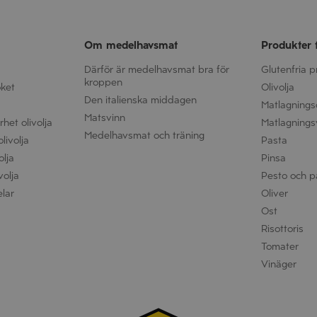
Om medelhavsmat
Produkter 
Därför är medelhavsmat bra för
Glutenfria 
kroppen
öket
Olivolja
Den italienska middagen
Matlagnings
Matsvinn
het olivolja
Matlagnings
Medelhavsmat och träning
livolja
Pasta
olja
Pinsa
volja
Pesto och p
elar
Oliver
Ost
Risottoris
Tomater
Vinäger