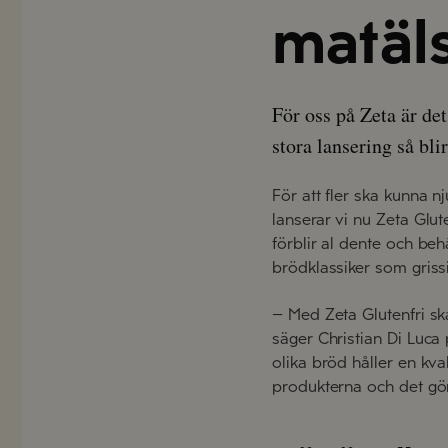
matäl
För oss på Zeta är de
stora lansering så bl
För att fler ska kunna n
lanserar vi nu Zeta Glut
förblir al dente och be
brödklassiker som grissi
– Med Zeta Glutenfri sk
säger Christian Di Luca
olika bröd håller en kva
produkterna och det gör d