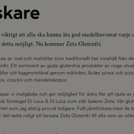
skare
t viktigt att alla ska kunna äta god medelhavsmat varje
ir detta möjligt. Nu kommer Zeta Glutenfri.
juta av mat och maträtter som traditionellt har innehåll från d
enfri. Ett sortiment av goda glutenfria produkter av noga utva
håller sitt tuggmotstånd genom måltiden, läcker pinsa och piz
ni, crostini och mandelskorpor.
apar vi matglädje och ger möjlighet för ännu fler att njuta a
 på företaget Di Luca & Di Luca som står bakom Zeta. Vår glut
litet som jag aldrig provat tidigare. Fullt jämförbara med de 
et extra roligt att lansera Zeta Glutenfri till alla som av olika 