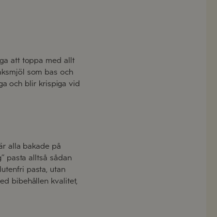
ga att toppa med allt
saksmjöl som bas och
ga och blir krispiga vid
 är alla bakade på
g” pasta alltså sådan
tenfri pasta, utan
d bibehållen kvalitet,