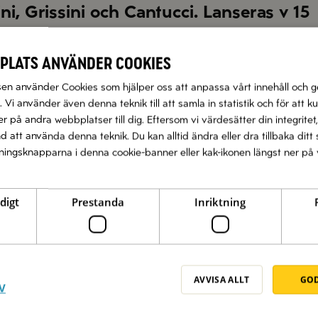
ni, Grissini och Cantucci. Lanseras v 15
e i medelhavsmaten och nu kommer Zeta Glutenfri med tre nyhet
italienska mandelskorpor. De två förstnämnda är bakade på ma
plats använder cookies
ndelskorporna, Cantucci, har man använt majsstärkelse, mandla
n använder Cookies som hjälper oss att anpassa vårt innehåll och g
 Vi använder även denna teknik till att samla in statistik och för att k
 givna på aperitivobrickan. Crostini toppade med en smakrik g
 på andra webbplatser till dig. Eftersom vi värdesätter din integritet,
ammans med ost eller charkuterier. Grissini passar dessutom ut
nd att använda denna teknik. Du kan alltid ändra eller dra tillbaka di
ntucci är perfekt med den lilla espresson som avslutar måltid
llningsknapparna i denna cookie-banner eller kak-ikonen längst ner på 
tar ca 49,90 kr och finns i butiker hos Ica, Coop och Citygross
digt
Prestanda
Inriktning
en kostar ca 54,90 kr och finns i butiker hos Ica och Coop
ate 400 g kostar ca 26,90 kr och finns i butiker hos Ica, Wil
AVVISA ALLT
GOD
V
eti 400 g kostar ca 26,90 och finns i butiker hos Ica, Coop, 