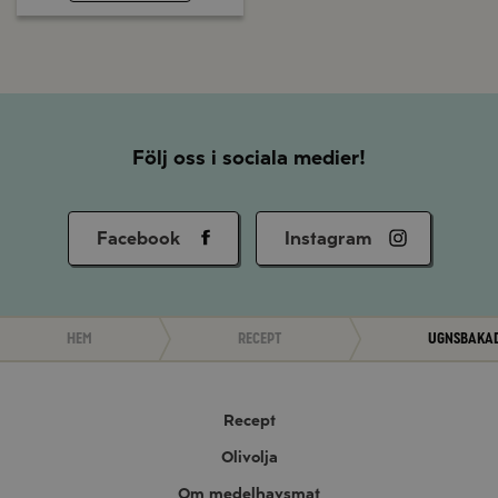
Följ oss i sociala medier!
Facebook
Instagram
Hem
Recept
Ugnsbakad
Recept
Olivolja
Om medelhavsmat