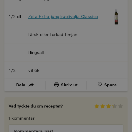
1/2 dl
Zeta Extra jungfruolivolja Classico
färsk eller torkad timjan
flingsalt
1/2
vitlök
Dela
Skriv ut
Spara
Vad tyckte du om receptet?
1 kommentar
Kommentera här!