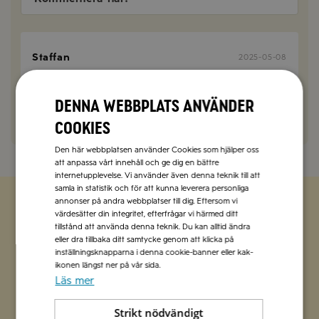
Staffan
2025-05-08
Perfekta att ha i en sallad!
Denna webbplats använder
SVARA
cookies
Den här webbplatsen använder Cookies som hjälper oss
att anpassa vårt innehåll och ge dig en bättre
internetupplevelse. Vi använder även denna teknik till att
samla in statistik och för att kunna leverera personliga
annonser på andra webbplatser till dig. Eftersom vi
värdesätter din integritet, efterfrågar vi härmed ditt
Zetas populära nyhetsbrev
tillstånd att använda denna teknik. Du kan alltid ändra
eller dra tillbaka ditt samtycke genom att klicka på
inställningsknapparna i denna cookie-banner eller kak-
Missa inte att vi har flera olika nyhetsbrev som
ikonen längst ner på vår sida.
förenklar vardagen och förgyller helgen med
Läs mer
italienska smaker.
Strikt nödvändigt