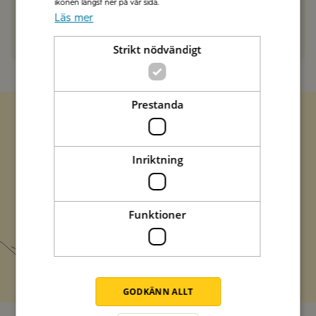
ikonen längst ner på vår sida.
Läs mer
SVARA
Strikt nödvändigt
Prestanda
Zetas populära nyhetsbrev
Inriktning
Missa inte att vi har flera olika nyhetsbrev som
förenklar vardagen och förgyller helgen med
italienska smaker.
Funktioner
Prenumerera
GODKÄNN ALLT