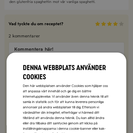
den glutenfria spaghettin mot vår vanliga spaghetti.
Vad tyckte du om receptet?
2 kommentarer
Kommentera här!
Denna webbplats använder
Elias
2025-08-13
cookies
Gott men för mycket citronjuice! Räcker med att
Den här webbplatsen använder Cookies som hjälper oss
klämma 1/2 – 1 citron. 2 var alldeles för surt.
att anpassa vårt innehåll och ge dig en bättre
internetupplevelse. Vi använder även denna teknik till att
SVARA
samla in statistik och för att kunna leverera personliga
annonser på andra webbplatser till dig. Eftersom vi
värdesätter din integritet, efterfrågar vi härmed ditt
tillstånd att använda denna teknik. Du kan alltid ändra
Siw Hjerpe Falk
2025-05-11
eller dra tillbaka ditt samtycke genom att klicka på
inställningsknapparna i denna cookie-banner eller kak-
Toppengott