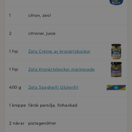
1
citron, zest
2
citroner, juice
1 frp
Zeta Crème av kronärtskockor
1 frp
Zeta Kronärtskockor marinerade
400 g
Zeta Spaghetti Glutenfri
1 knippe
färsk persilja, finhackad
2 nävar
pistagenötter