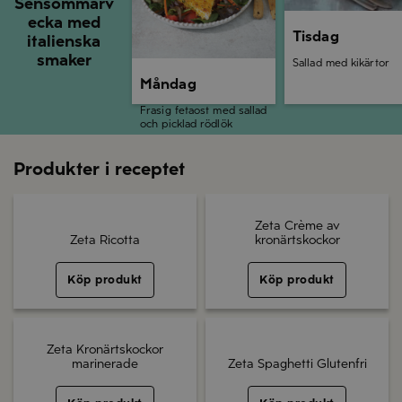
Sensommarv
ecka med
Tisdag
italienska
smaker
Sallad med kikärtor
Måndag
Frasig fetaost med sallad
och picklad rödlök
Produkter i receptet
Zeta Crème av
Zeta Ricotta
kronärtskockor
Köp produkt
Köp produkt
Zeta Kronärtskockor
marinerade
Zeta Spaghetti Glutenfri