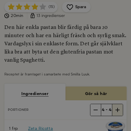
Spara
(15)
20min
13 ingredienser
Den här enkla pastan blir färdig på bara 20
minuter och har en härligt fräsch och syrlig smak.
Vardagslyx i sin enklaste form. Det går självklart
lika bra att byta ut den glutenfria pastan mot
vanlig Spaghetti.
Receptet är framtaget i samarbete med
Smilla Luuk
.
Ingredienser
Gör så här
4
-
4
PORTIONER
1 frp
Zeta Ricotta