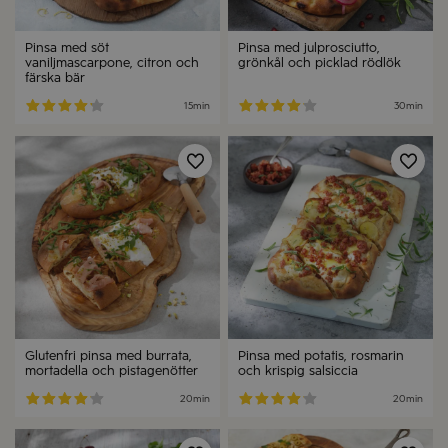
Pinsa med söt
Pinsa med julprosciutto,
vaniljmascarpone, citron och
grönkål och picklad rödlök
färska bär
15min
30min
Spara
Spa
Glutenfri pinsa med burrata,
Pinsa med potatis, rosmarin
mortadella och pistagenötter
och krispig salsiccia
20min
20min