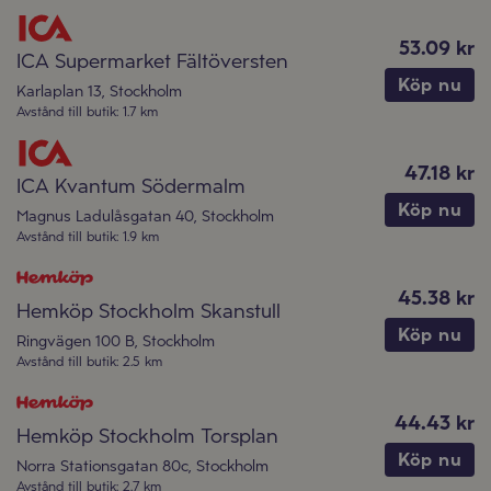
53.09 kr
ICA Supermarket Fältöversten
Köp nu
Karlaplan 13
,
Stockholm
Avstånd till butik
:
1.7 km
47.18 kr
ICA Kvantum Södermalm
Köp nu
Magnus Ladulåsgatan 40
,
Stockholm
Avstånd till butik
:
1.9 km
45.38 kr
Hemköp Stockholm Skanstull
Köp nu
Ringvägen 100 B
,
Stockholm
Avstånd till butik
:
2.5 km
44.43 kr
Hemköp Stockholm Torsplan
Köp nu
Norra Stationsgatan 80c
,
Stockholm
Avstånd till butik
:
2.7 km