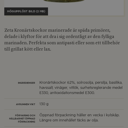
HÖGUPPLÖST BILD (2 MB)
Zeta Kronärtskockor marinerade är späda primörer,
delade i klyftor för att dra i sig ordentligt av den fylliga
marinaden. Perfekta som antipasti eller som ett tillbehör
till grillat kött eller lax.
Kronärtskockor 62%, solrosolja, persilja, basilika,
INGREDIENSER
havssalt, vinäger, vitlök, surhetsreglerande medel
E330, antioxidationsmedel E300.
130 g
AVRUNNEN VIKT
Öppnad förpackning håller en vecka i kylskåp.
FÖRVARING OCH
HÅLLBARHET ÖPPNAD
Längre om innehållet täcks av olja.
FÖRPACKNING