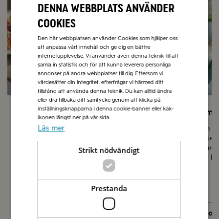
Denna webbplats använder
cookies
Den här webbplatsen använder Cookies som hjälper oss
att anpassa vårt innehåll och ge dig en bättre
internetupplevelse. Vi använder även denna teknik till att
samla in statistik och för att kunna leverera personliga
annonser på andra webbplatser till dig. Eftersom vi
värdesätter din integritet, efterfrågar vi härmed ditt
tillstånd att använda denna teknik. Du kan alltid ändra
eller dra tillbaka ditt samtycke genom att klicka på
inställningsknapparna i denna cookie-banner eller kak-
Sommarmat
Låt sma
ikonen längst ner på vår sida.
Läs mer
I vår receptbank hittar du hundratals
Olivolja 
recept med italienska smaker och
grundpela
medelhavsmat till sommarens grillat,
finns i m
Strikt nödvändigt
picknick och lättlagat till långa sköna lata
passar lik
sommardagar.
Prestanda
Recept på sommarmat
Olivolj