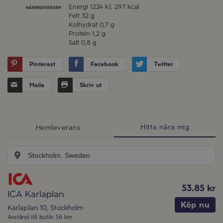
Energi
1224 kJ, 297 kcal
NÄRINGSVÄRDEN
Fett
32 g
Kolhydrat
0,7 g
Protein
1,2 g
Salt
0,8 g
Pinterest
Facebook
Twitter
Maila
Skriv ut
Hitta nära mig
Hemleverans
53.85 kr
ICA Karlaplan
Köp nu
Karlaplan 10
,
Stockholm
Avstånd till butik
:
1.6 km