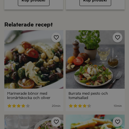
Köp produkt
Köp produkt
Relaterade recept
Spara
Spa
Marinerade bönor med
Burrata med pesto och
kronärtskocka och oliver
tomatsallad
20min
10min
Spara
Spa