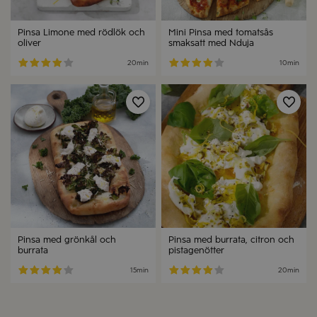
Pinsa Limone med rödlök och
Mini Pinsa med tomatsås
oliver
smaksatt med Nduja
20min
10min
Spara
Spa
Pinsa med grönkål och
Pinsa med burrata, citron och
burrata
pistagenötter
15min
20min