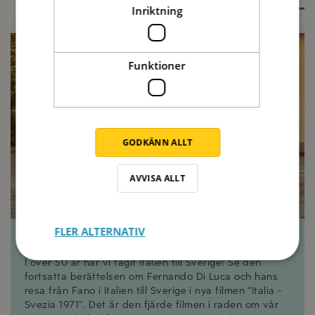
Inriktning
Funktioner
GODKÄNN ALLT
AVVISA ALLT
FLER ALTERNATIV
1971 Italia - Svezia
I över 50 år har vi tagit Italien till Sverige! Se den
fortsatta berättelsen om Fernando Di Luca och hans
resa från Fano i Italien till Sverige i nya filmen “Italia -
Svezia 1971”. Det är den fjärde filmen i raden om vår