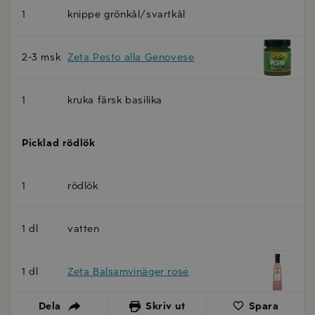
1
knippe grönkål/svartkål
2-3 msk
Zeta Pesto alla Genovese
1
kruka färsk basilika
Picklad rödlök
1
rödlök
1 dl
vatten
1 dl
Zeta Balsamvinäger rosé
Dela
Skriv ut
Spara