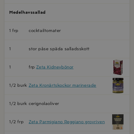
Medelhavssallad
1 frp
cocktailtomater
1
stor påse späda salladsskott
1
frp
Zeta Kidneybönor
1/2 burk
Zeta Kronärtskockor marinerade
1/2 burk
cerignolaoliver
1/2 frp
Zeta Parmigiano Reggiano grovriven