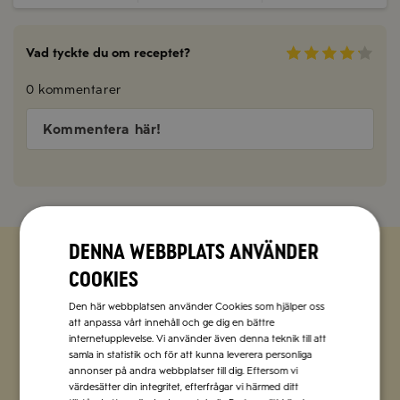
Vad tyckte du om receptet?
0 kommentarer
Kommentera här!
Denna webbplats använder
cookies
Zetas populära nyhetsbrev
Den här webbplatsen använder Cookies som hjälper oss
att anpassa vårt innehåll och ge dig en bättre
Missa inte att vi har flera olika nyhetsbrev som
internetupplevelse. Vi använder även denna teknik till att
förenklar vardagen och förgyller helgen med
samla in statistik och för att kunna leverera personliga
italienska smaker.
annonser på andra webbplatser till dig. Eftersom vi
värdesätter din integritet, efterfrågar vi härmed ditt