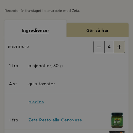
Receptet är framtaget i samarbete med
Zeta
.
Ingredienser
Gör så här
4
PORTIONER
1 frp
pinjenötter, 50 g
4 st
gula tomater
piadina
1 frp
Zeta Pesto alla Genovese