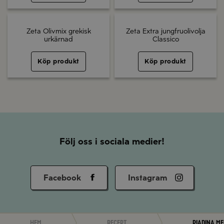
Zeta Olivmix grekisk
Zeta Extra jungfruolivolja
urkärnad
Classico
Köp produkt
Köp produkt
Följ oss i sociala medier!
Facebook
Instagram
Hem
Recept
Piadina me