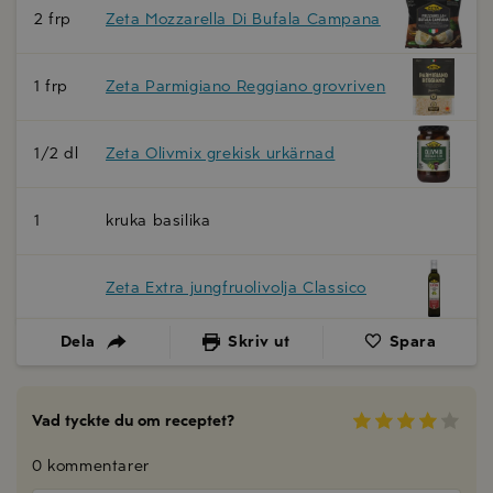
2 frp
Zeta Mozzarella Di Bufala Campana
1 frp
Zeta Parmigiano Reggiano grovriven
1/2 dl
Zeta Olivmix grekisk urkärnad
1
kruka basilika
Zeta Extra jungfruolivolja Classico
Dela
Skriv ut
Spara
Vad tyckte du om receptet?
0 kommentarer