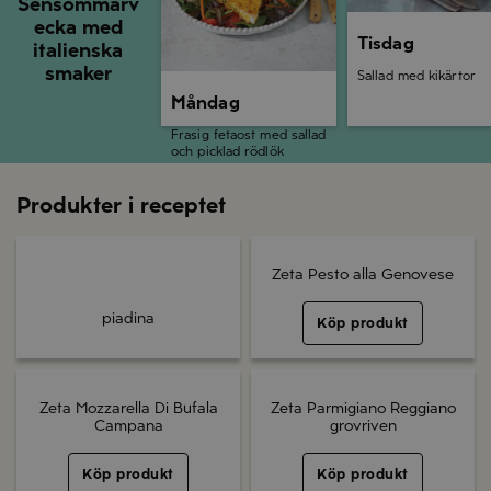
Sensommarv
ecka med
Tisdag
italienska
smaker
Sallad med kikärtor
Måndag
Frasig fetaost med sallad
och picklad rödlök
Produkter i receptet
Zeta Pesto alla Genovese
piadina
Köp produkt
Zeta Mozzarella Di Bufala
Zeta Parmigiano Reggiano
Campana
grovriven
Köp produkt
Köp produkt