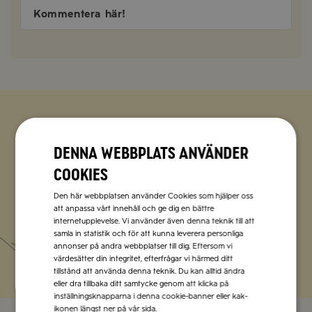
Kommentera här!
Zetas populära nyhetsbrev
Denna webbplats använder
Missa inte att vi har flera olika nyhetsbrev som
cookies
förenklar vardagen och förgyller helgen med
italienska smaker.
Den här webbplatsen använder Cookies som hjälper oss
att anpassa vårt innehåll och ge dig en bättre
internetupplevelse. Vi använder även denna teknik till att
samla in statistik och för att kunna leverera personliga
Prenumerera
annonser på andra webbplatser till dig. Eftersom vi
värdesätter din integritet, efterfrågar vi härmed ditt
tillstånd att använda denna teknik. Du kan alltid ändra
eller dra tillbaka ditt samtycke genom att klicka på
inställningsknapparna i denna cookie-banner eller kak-
ikonen längst ner på vår sida.