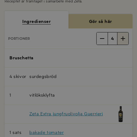
Receptet är framtaget i samarbete med
Zeta
.
Ingredienser
Gör så här
4
PORTIONER
Bruschetta
4 skivor
surdegsbröd
1
vitlöksklyfta
Zeta Extra jungfruolivolja Guerrieri
1 sats
bakade tomater