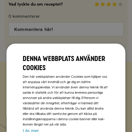
Vad tyckte du om receptet?
0 kommentarer
Kommentera här!
Denna webbplats använder
cookies
Den här webbplatsen använder Cookies som hjälper oss
Zetas populära nyhetsbrev
att anpassa vårt innehåll och ge dig en bättre
internetupplevelse. Vi använder även denna teknik till att
samla in statistik och för att kunna leverera personliga
Missa inte att vi har flera olika nyhetsbrev som
annonser på andra webbplatser till dig. Eftersom vi
förenklar vardagen och förgyller helgen med
värdesätter din integritet, efterfrågar vi härmed ditt
italienska smaker.
tillstånd att använda denna teknik. Du kan alltid ändra
eller dra tillbaka ditt samtycke genom att klicka på
inställningsknapparna i denna cookie-banner eller kak-
Prenumerera
ikonen längst ner på vår sida.
Läs mer