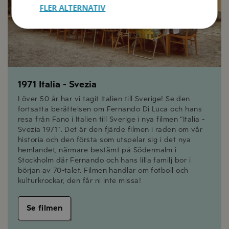
FLER ALTERNATIV
1971 Italia - Svezia
I över 50 år har vi tagit Italien till Sverige! Se den
fortsatta berättelsen om Fernando Di Luca och hans
resa från Fano i Italien till Sverige i nya filmen “Italia -
Svezia 1971”. Det är den fjärde filmen i raden om vår
historia och den första som utspelar sig i det nya
hemlandet, närmare bestämt på Södermalm i
Stockholm där Fernando och hans lilla familj bor i
början av 70-talet. Filmen handlar om fotboll och
kulturkrockar, den får ni inte missa!
Se filmen