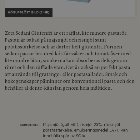
HÖGUPPLÖST BILD (3 MB)
Zeta Sedani Glutenfri är ett räfflat, lite mindre pastarör.
Pastan är bakad på majsmjöl och rismjöl samt
potatisstärkelse och är därför helt glutenfri. Formen
sedani passar bra med köttfärssåser och tomatsåser med
lite mindre bitar, smakerna kan absorberas dels genom
röret och den räfflade ytan. Det är också en perfekt pasta
att använda till gratänger eller pastasallader. Smak och
kokegenskaper påminner om konventionell pasta och den
behåller al dente-känslan genom hela måltiden.
Majsmjöl (gult, vitt), rismjöl 25%, rårismjöl,
INGREDIENSER
potatisstärkelse, emulgeringsmedel E471. Kan
innehålla spår av SOJA.