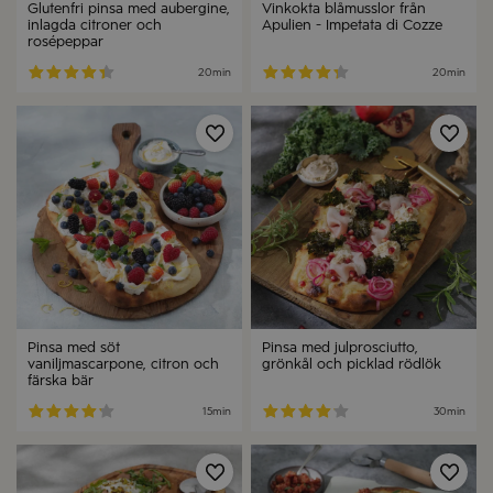
Glutenfri pinsa med aubergine,
Vinkokta blåmusslor från
inlagda citroner och
Apulien - Impetata di Cozze
rosépeppar
20min
20min
Spara
Spa
Pinsa med söt
Pinsa med julprosciutto,
vaniljmascarpone, citron och
grönkål och picklad rödlök
färska bär
15min
30min
Spara
Spa