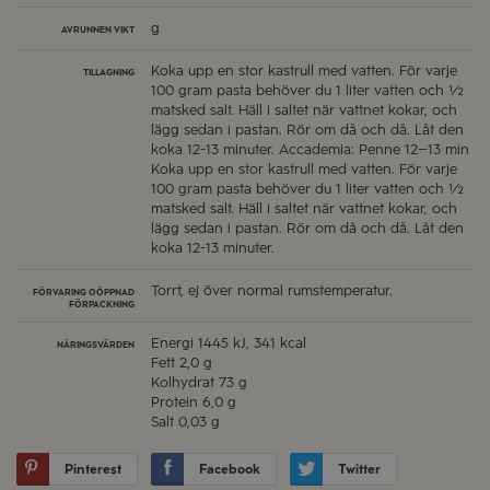
g
AVRUNNEN VIKT
Koka upp en stor kastrull med vatten. För varje
TILLAGNING
100 gram pasta behöver du 1 liter vatten och ½
matsked salt. Häll i saltet när vattnet kokar, och
lägg sedan i pastan. Rör om då och då. Låt den
koka 12-13 minuter. Accademia: Penne 12–13 min
Koka upp en stor kastrull med vatten. För varje
100 gram pasta behöver du 1 liter vatten och ½
matsked salt. Häll i saltet när vattnet kokar, och
lägg sedan i pastan. Rör om då och då. Låt den
koka 12-13 minuter.
Torrt, ej över normal rumstemperatur.
FÖRVARING OÖPPNAD
FÖRPACKNING
Energi
1445 kJ, 341 kcal
NÄRINGSVÄRDEN
Fett
2,0 g
Kolhydrat
73 g
Protein
6,0 g
Salt
0,03 g
Pinterest
Facebook
Twitter