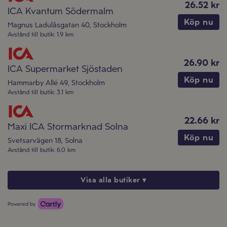
26.52 kr
ICA Kvantum Södermalm
Köp nu
Magnus Ladulåsgatan 40
,
Stockholm
Avstånd till butik
:
1.9 km
26.90 kr
ICA Supermarket Sjöstaden
Köp nu
Hammarby Allé 49
,
Stockholm
Avstånd till butik
:
3.1 km
22.66 kr
Maxi ICA Stormarknad Solna
Köp nu
Svetsarvägen 18
,
Solna
Avstånd till butik
:
6.0 km
Visa alla butiker ▾
Powered by