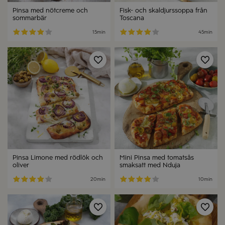
Pinsa med nötcreme och
Fisk- och skaldjurssoppa från
sommarbär
Toscana
15min
45min
Spara
Spa
Pinsa Limone med rödlök och
Mini Pinsa med tomatsås
oliver
smaksatt med Nduja
20min
10min
Spara
Spa