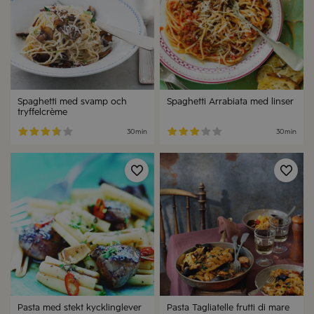
Spaghetti med svamp och
Spaghetti Arrabiata med linser
tryffelcrème
30min
30min
Spara
Spa
Pasta med stekt kycklinglever
Pasta Tagliatelle frutti di mare