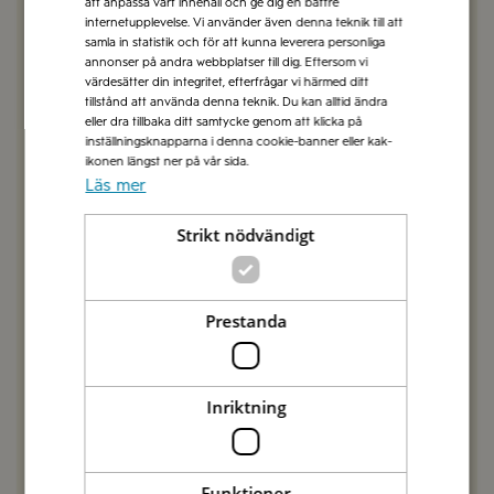
att anpassa vårt innehåll och ge dig en bättre
för den blir ganska torr. Tog i pistagenötter i själva
internetupplevelse. Vi använder även denna teknik till att
samla in statistik och för att kunna leverera personliga
smeten och det blev gott!
annonser på andra webbplatser till dig. Eftersom vi
värdesätter din integritet, efterfrågar vi härmed ditt
SVARA
tillstånd att använda denna teknik. Du kan alltid ändra
eller dra tillbaka ditt samtycke genom att klicka på
inställningsknapparna i denna cookie-banner eller kak-
ikonen längst ner på vår sida.
Katarina
2023-01-19
Läs mer
Dubblerade mängden zuchinikräm samt kokade
pastan i 7 minuter efter att ha läst kommentarerna
Strikt nödvändigt
här – då blev den perfekt! Tog även bara 40 gr
pinjenötter (så stor som en normal påse är) och
det räckte gott och väl.
Prestanda
SVARA
Inriktning
Birgitta
2022-09-04
Fin smak, men blev för knaprig eftersom pastan
sög upp all zucchinikräm lite väl effektivt. Om jag
Funktioner