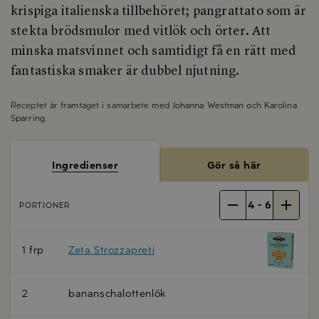
krispiga italienska tillbehöret; pangrattato som är
stekta brödsmulor med vitlök och örter. Att
minska matsvinnet och samtidigt få en rätt med
fantastiska smaker är dubbel njutning.
Receptet är framtaget i samarbete med
Johanna Westman och Karolina
Sparring
.
Ingredienser
Gör så här
4
-
6
PORTIONER
1 frp
Zeta Strozzapreti
2
bananschalottenlök