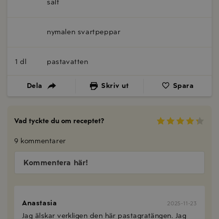
salt
nymalen svartpeppar
1 dl
pastavatten
Dela
Skriv ut
Spara
Vad tyckte du om receptet?
9 kommentarer
Kommentera här!
Anastasia
2025-11-23
Jag älskar verkligen den här pastagratängen. Jag