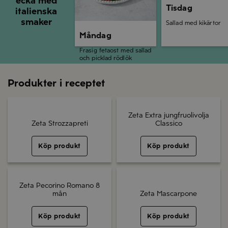
ecka med
Tisdag
italienska
smaker
Sallad med kikärtor
Måndag
Frasig fetaost med sallad
och picklad rödlök
Produkter i receptet
Zeta Extra jungfruolivolja
Zeta Strozzapreti
Classico
Köp produkt
Köp produkt
Zeta Pecorino Romano 8
mån
Zeta Mascarpone
Köp produkt
Köp produkt