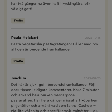
har två gånger nu även haft i kycklingfärs, blir
väldigt gott!
SVARA
Paula Melakari
2025-10-15
Bästa vegetariska pastagratängen! Håller med om
att den är beroende framkallande.
SVARA
Joachim
2023-08-23
Det här är sjukt gott, beroendeframkallande. Följ
dock tipsen i tidigare kommentarer. Koka 7 minuter
och använd hela burken mascarpone +
pastavatten. Har flera gånger missat att köpa hem
pinjenötter och använt vad som fanns. Cashew –
nja, lite väl salta och specifik smak. Valnötter – ok.