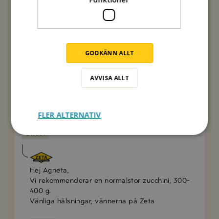
gör den igen blir det med mer kräm, alternativt
kokar jag pastan ett par minuter till så kanske den
suger mindre.
SVARA
GODKÄNN ALLT
Agneta
AVVISA ALLT
2022-08-29
Hej,
hur mycket zucchini är 1 zucchini? de kan variera
ganska mycket i storlek.
FLER ALTERNATIV
SVARA
Sophie Berlin
2022-08-30
Hej Agneta,
Vi rekommenderar en normalstor zucchini, 300-
400 g.
Vänliga hälsningar, vännerna på Zeta