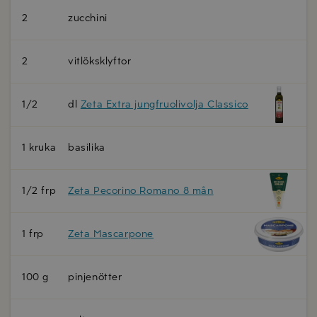
2
zucchini
2
vitlöksklyftor
1/2
dl
Zeta Extra jungfruolivolja Classico
1 kruka
basilika
1/2 frp
Zeta Pecorino Romano 8 mån
1 frp
Zeta Mascarpone
100 g
pinjenötter