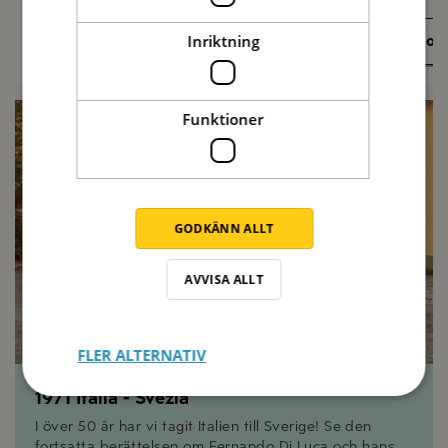
Inriktning
Recept på sommarmat
Olivolj
Funktioner
GODKÄNN ALLT
AVVISA ALLT
FLER ALTERNATIV
1971 Italia - Svezia
I över 50 år har vi tagit Italien till Sverige! Se den
fortsatta berättelsen om Fernando Di Luca och hans