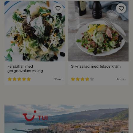
Spara
Spa
Färsbiffar med
Grynsallad med fetaostkräm
gorgonzoladressing
30min
40min