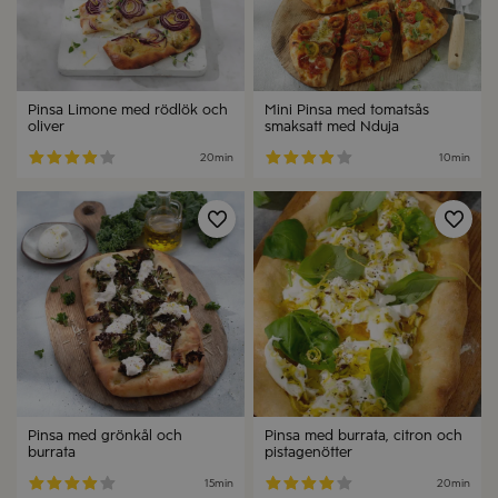
Pinsa Limone med rödlök och
Mini Pinsa med tomatsås
oliver
smaksatt med Nduja
20min
10min
Spara
Spa
Pinsa med grönkål och
Pinsa med burrata, citron och
burrata
pistagenötter
15min
20min