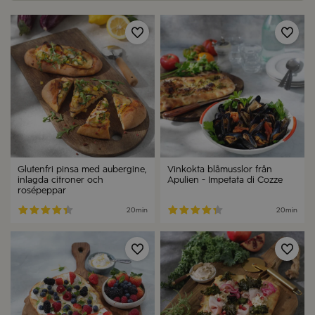
Spara
Spa
Glutenfri pinsa med aubergine,
Vinkokta blåmusslor från
inlagda citroner och
Apulien - Impetata di Cozze
rosépeppar
20min
20min
Spara
Spa