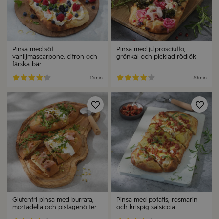
Pinsa med söt
Pinsa med julprosciutto,
vaniljmascarpone, citron och
grönkål och picklad rödlök
färska bär
15min
30min
Spara
Spa
Glutenfri pinsa med burrata,
Pinsa med potatis, rosmarin
mortadella och pistagenötter
och krispig salsiccia