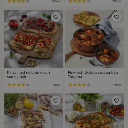
20min
20min
Spara
Spa
Pinsa med nötcreme och
Fisk- och skaldjurssoppa från
sommarbär
Toscana
15min
45min
Spara
Spa