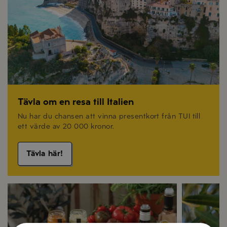
Tävla om en resa till Italien
Nu har du chansen att vinna presentkort från TUI till
ett värde av 20 000 kronor.
Tävla här!
Recept på sommarmat
Olivolja