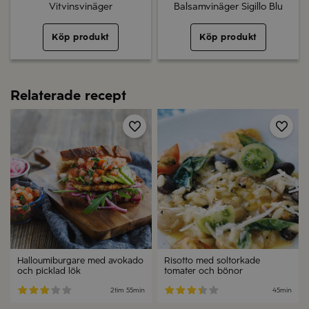
Vitvinsvinäger
Balsamvinäger Sigillo Blu
Köp produkt
Köp produkt
Relaterade recept
Spara
Spa
Halloumiburgare med avokado
Risotto med soltorkade
och picklad lök
tomater och bönor
2tim 55min
45min