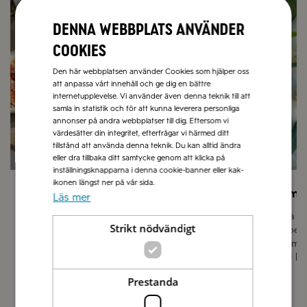
Denna webbplats använder
cookies
Den här webbplatsen använder Cookies som hjälper oss
att anpassa vårt innehåll och ge dig en bättre
internetupplevelse. Vi använder även denna teknik till att
samla in statistik och för att kunna leverera personliga
annonser på andra webbplatser till dig. Eftersom vi
värdesätter din integritet, efterfrågar vi härmed ditt
tillstånd att använda denna teknik. Du kan alltid ändra
eller dra tillbaka ditt samtycke genom att klicka på
inställningsknapparna i denna cookie-banner eller kak-
ikonen längst ner på vår sida.
Sommarmat
Låt sma
Läs mer
I vår receptbank hittar du hundratals
Olivolja 
Strikt nödvändigt
recept med italienska smaker och
grundpela
medelhavsmat till sommarens grillat,
finns i m
picknick och lättlagat till långa sköna lata
passar lik
sommardagar.
Prestanda