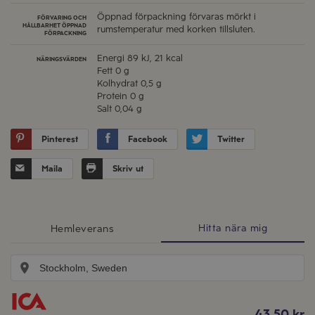
Öppnad förpackning förvaras mörkt i
FÖRVARING OCH
HÅLLBARHET ÖPPNAD
rumstemperatur med korken tillsluten.
FÖRPACKNING
Energi
89 kJ, 21 kcal
NÄRINGSVÄRDEN
Fett
0 g
Kolhydrat
0,5 g
Protein
0 g
Salt
0,04 g
Pinterest
Facebook
Twitter
Maila
Skriv ut
Hitta nära mig
Hemleverans
43.50 kr