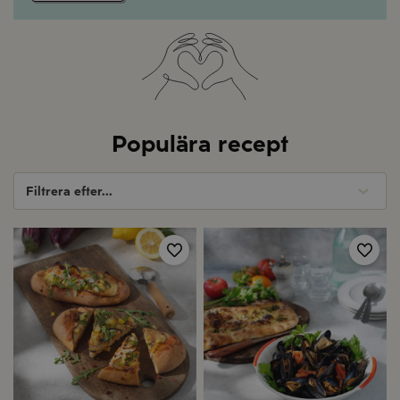
Populära recept
Filtrera efter...
Spara
Spa