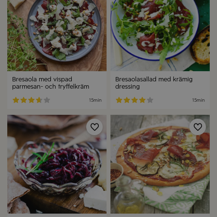
Bresaola med vispad
Bresaolasallad med krämig
parmesan- och tryffelkräm
dressing
15min
15min
Spara
Spa