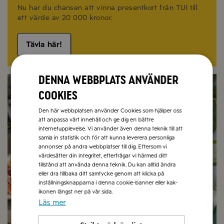
Nu har du chansen att vinna presentkort från TUI till
ett värde av 20 000 kronor.
Tävla här!
Denna webbplats använder
Recept på sommarmat
Olivolja
cookies
Den här webbplatsen använder Cookies som hjälper oss
att anpassa vårt innehåll och ge dig en bättre
internetupplevelse. Vi använder även denna teknik till att
samla in statistik och för att kunna leverera personliga
annonser på andra webbplatser till dig. Eftersom vi
värdesätter din integritet, efterfrågar vi härmed ditt
tillstånd att använda denna teknik. Du kan alltid ändra
eller dra tillbaka ditt samtycke genom att klicka på
inställningsknapparna i denna cookie-banner eller kak-
ikonen längst ner på vår sida.
Läs mer