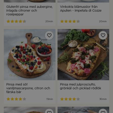
Glutenfri pinsa med aubergine,
Vinkokta blåmusslor från
inlagda citroner och
Apulien - Impetata di Cozze
rosépeppar
20min
20min
Spara
Spa
Pinsa med söt
Pinsa med julprosciutto,
vaniljmascarpone, citron och
grönkål och picklad rödlök
färska bär
15min
30min