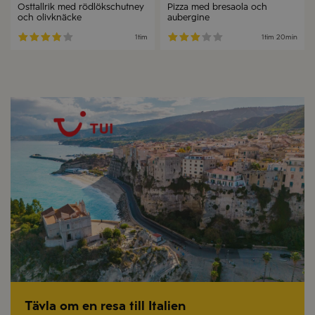
Osttallrik med rödlökschutney
Pizza med bresaola och
och olivknäcke
aubergine
1tim
1tim 20min
Tävla om en resa till Italien