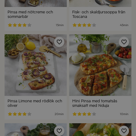
Pinsa med nötcreme och
Fisk- och skaldjurssoppa från
sommarbär
Toscana
15min
45min
Spara
Spa
Pinsa Limone med rödlök och
Mini Pinsa med tomatsås
oliver
smaksatt med Nduja
20min
10min
Spara
Spa