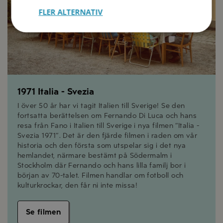
FLER ALTERNATIV
1971 Italia - Svezia
I över 50 år har vi tagit Italien till Sverige! Se den
fortsatta berättelsen om Fernando Di Luca och hans
resa från Fano i Italien till Sverige i nya filmen “Italia -
Svezia 1971”. Det är den fjärde filmen i raden om vår
historia och den första som utspelar sig i det nya
hemlandet, närmare bestämt på Södermalm i
Stockholm där Fernando och hans lilla familj bor i
början av 70-talet. Filmen handlar om fotboll och
kulturkrockar, den får ni inte missa!
Se filmen