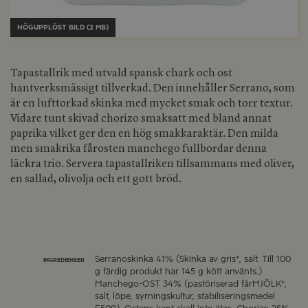
HÖGUPPLÖST BILD (2 MB)
Tapastallrik med utvald spansk chark och ost
hantverksmässigt tillverkad. Den innehåller Serrano, som
är en lufttorkad skinka med mycket smak och torr textur.
Vidare tunt skivad chorizo smaksatt med bland annat
paprika vilket ger den en hög smakkaraktär. Den milda
men smakrika fårosten manchego fullbordar denna
läckra trio. Servera tapastallriken tillsammans med oliver,
en sallad, olivolja och ett gott bröd.
Serranoskinka 41% (Skinka av gris*, salt. Till 100
INGREDIENSER
g färdig produkt har 145 g kött använts.)
Manchego-OST 34% (pastöriserad fårMJÖLK*,
salt, löpe, syrningskultur, stabiliseringsmedel