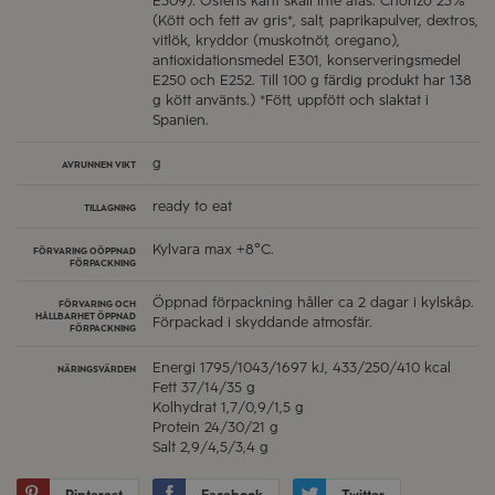
E509). Ostens kant skall inte ätas. Chorizo 25%
(Kött och fett av gris*, salt, paprikapulver, dextros,
vitlök, kryddor (muskotnöt, oregano),
antioxidationsmedel E301, konserveringsmedel
E250 och E252. Till 100 g färdig produkt har 138
g kött använts.) *Fött, uppfött och slaktat i
Spanien.
g
AVRUNNEN VIKT
ready to eat
TILLAGNING
Kylvara max +8°C.
FÖRVARING OÖPPNAD
FÖRPACKNING
Öppnad förpackning håller ca 2 dagar i kylskåp.
FÖRVARING OCH
HÅLLBARHET ÖPPNAD
Förpackad i skyddande atmosfär.
FÖRPACKNING
Energi
1795/1043/1697 kJ, 433/250/410 kcal
NÄRINGSVÄRDEN
Fett
37/14/35 g
Kolhydrat
1,7/0,9/1,5 g
Protein
24/30/21 g
Salt
2,9/4,5/3,4 g