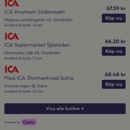
67.59 kr
ICA Kvantum Södermalm
Köp nu
Magnus Ladulåsgatan 40
,
Stockholm
Avstånd till butik
:
1.9 km
66.20 kr
ICA Supermarket Sjöstaden
Köp nu
Hammarby Allé 49
,
Stockholm
Avstånd till butik
:
3.1 km
68.48 kr
Maxi ICA Stormarknad Solna
Köp nu
Svetsarvägen 18
,
Solna
Avstånd till butik
:
6.0 km
Visa alla butiker ▾
Powered by