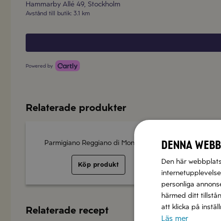
Hammarby Allé 49
,
Stockholm
Avstånd till butik
:
3.1 km
Powered by
Relaterade produkter
Denna webb
Parmigiano Reggiano di Montagna
Den här webbplatse
Köp produkt
internetupplevelse.
personliga annonser
härmed ditt tillstå
att klicka på instä
Relaterade recept
Läs mer