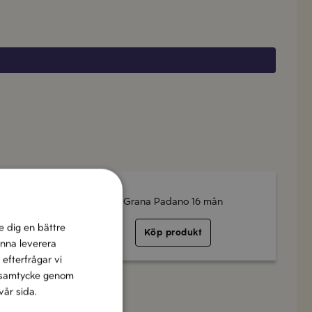
riven
Grana Padano 16 mån
e dig en bättre
Köp produkt
unna leverera
 efterfrågar vi
tt samtycke genom
vår sida.