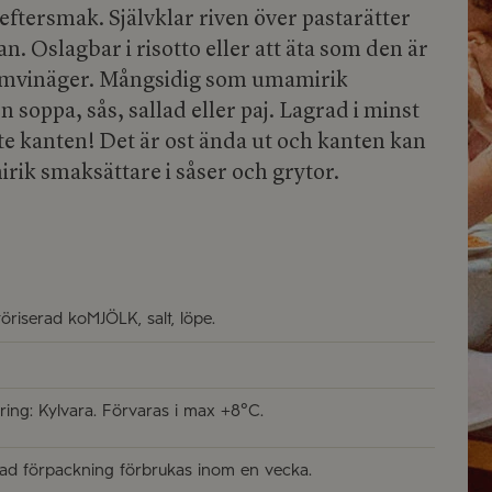
eftersmak. Självklar riven över pastarätter
n. Oslagbar i risotto eller att äta som den är
amvinäger. Mångsidig som umamirik
n soppa, sås, sallad eller paj. Lagrad i minst
te kanten! Det är ost ända ut och kanten kan
k smaksättare i såser och grytor.
öriserad koMJÖLK, salt, löpe.
ring: Kylvara. Förvaras i max +8°C.
d förpackning förbrukas inom en vecka.