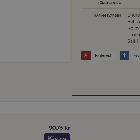
FÖRPACKNING
Energ
NÄRINGSVÄRDEN
Fett
3
Kolhy
Prote
Salt
1
Pinterest
Fac
90.75 kr
Köp nu