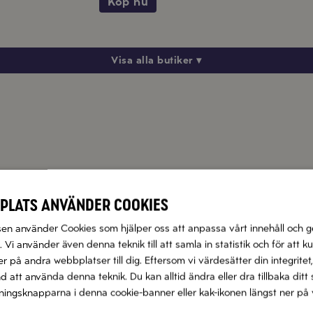
Köp nu
Visa alla butiker ▾
plats använder cookies
Grana Padano Flarn
Parmigiano Reggiano Fin
n använder Cookies som hjälper oss att anpassa vårt innehåll och g
Köp produkt
Köp produkt
 Vi använder även denna teknik till att samla in statistik och för att k
 på andra webbplatser till dig. Eftersom vi värdesätter din integritet,
nd att använda denna teknik. Du kan alltid ändra eller dra tillbaka di
llningsknapparna i denna cookie-banner eller kak-ikonen längst ner på 