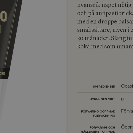
nyansrik något nötig 
och på antipastibricka
med en droppe bals
smaksättare, riven i e
30 månader. Släng in
koka med som umamiri
Opast
INGREDIENSER
g
AVRUNNEN VIKT
Förva
FÖRVARING OÖPPNAD
FÖRPACKNING
Öppna
FÖRVARING OCH
HÅLLBARHET ÖPPNAD