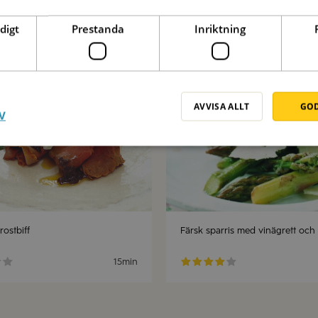
digt
Prestanda
Inriktning
Spara
AVVISA ALLT
GOD
V
ostbiff
Färsk sparris med vinägrett oc
15min