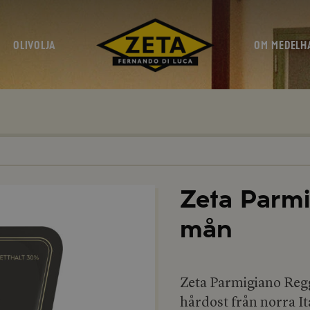
OLIVOLJA
OM MEDELH
Zeta Parm
mån
Zeta Parmigiano Regg
hårdost från norra It