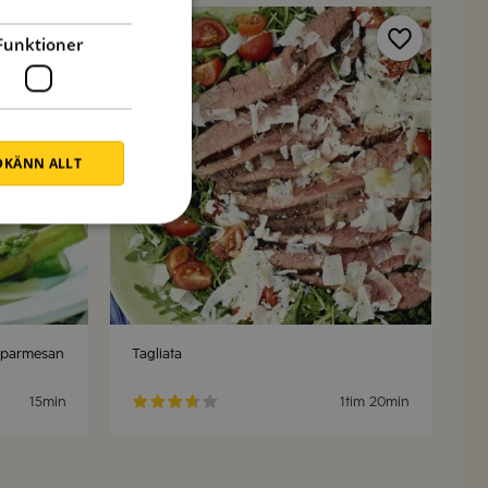
Funktioner
Spara
Spara
KÄNN ALLT
h parmesan
Tagliata
15min
1tim 20min