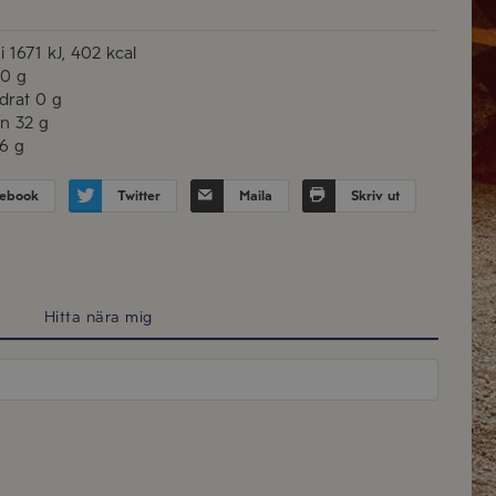
i
1671 kJ, 402 kcal
0 g
drat
0 g
in
32 g
,6 g
ebook
Twitter
Maila
Skriv ut
Hitta nära mig