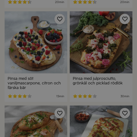
20min
20min
Spara
Spa
Pinsa med söt
Pinsa med julprosciutto,
vaniljmascarpone, citron och
grönkål och picklad rödlök
färska bär
15min
30min
Spara
Spa