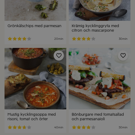
Grönkålschips med parmesan
Krämig kycklinggryta med
citron och mascarpone
20min
30min
Spara
Spa
Mustig kycklingsoppa med
Bönburgare med tomatsallad
risoni, tomat och örter
och parmesanaioli
40min
50min