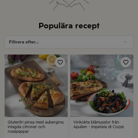
Populära recept
Filtrera efter...
Spara
Spa
Glutenfri pinsa med aubergine,
Vinkokta blåmusslor från
inlagda citroner och
Apulien - Impetata di Cozze
rosépeppar