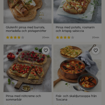
Glutenfri pinsa med burrata,
Pinsa med potatis, rosmarin
mortadella och pistagenötter
och krispig salsiccia
20min
20min
Spara
Spa
Pinsa med nötcreme och
Fisk- och skaldjurssoppa från
sommarbär
Toscana