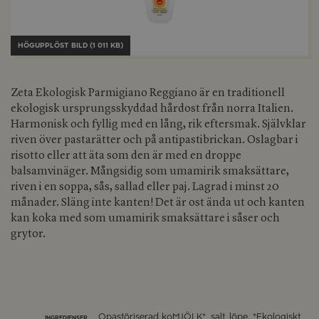
HÖGUPPLÖST BILD (1 011 KB)
Zeta Ekologisk Parmigiano Reggiano är en traditionell
ekologisk ursprungsskyddad hårdost från norra Italien.
Harmonisk och fyllig med en lång, rik eftersmak. Självklar
riven över pastarätter och på antipastibrickan. Oslagbar i
risotto eller att äta som den är med en droppe
balsamvinäger. Mångsidig som umamirik smaksättare,
riven i en soppa, sås, sallad eller paj. Lagrad i minst 20
månader. Släng inte kanten! Det är ost ända ut och kanten
kan koka med som umamirik smaksättare i såser och
grytor.
Opastöriserad koMJÖLK*, salt, löpe. *Ekologiskt
INGREDIENSER