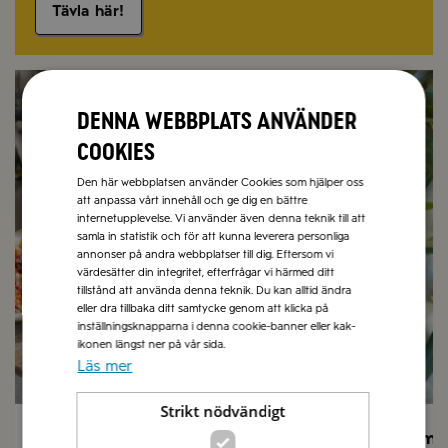
Tävla här!
Recept på sommarmat
Olivolja
Denna webbplats använder
cookies
Den här webbplatsen använder Cookies som hjälper oss
att anpassa vårt innehåll och ge dig en bättre
internetupplevelse. Vi använder även denna teknik till att
samla in statistik och för att kunna leverera personliga
annonser på andra webbplatser till dig. Eftersom vi
värdesätter din integritet, efterfrågar vi härmed ditt
tillstånd att använda denna teknik. Du kan alltid ändra
eller dra tillbaka ditt samtycke genom att klicka på
inställningsknapparna i denna cookie-banner eller kak-
ikonen längst ner på vår sida.
Läs mer
Strikt nödvändigt
Sommarmat
Låt sma