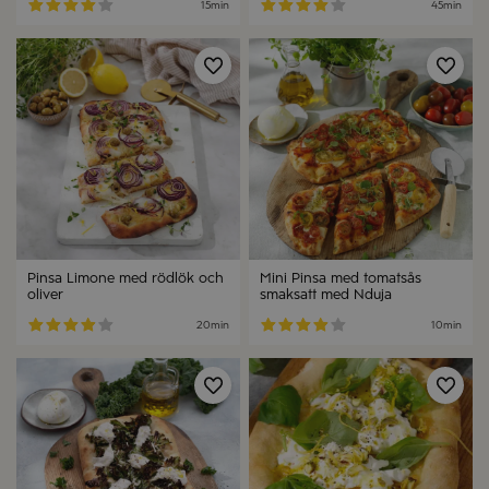
15min
45min
Spara
Spa
Pinsa Limone med rödlök och
Mini Pinsa med tomatsås
oliver
smaksatt med Nduja
20min
10min
Spara
Spa