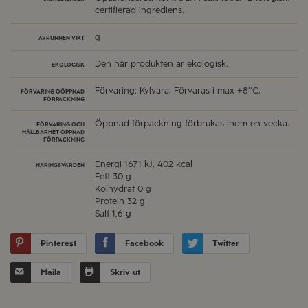
certifierad ingrediens.
g
AVRUNNEN VIKT
Den här produkten är ekologisk.
EKOLOGISK
Förvaring: Kylvara. Förvaras i max +8°C.
FÖRVARING OÖPPNAD
FÖRPACKNING
Öppnad förpackning förbrukas inom en vecka.
FÖRVARING OCH
HÅLLBARHET ÖPPNAD
FÖRPACKNING
Energi
1671 kJ, 402 kcal
NÄRINGSVÄRDEN
Fett
30 g
Kolhydrat
0 g
Protein
32 g
Salt
1,6 g
Pinterest
Facebook
Twitter
Maila
Skriv ut