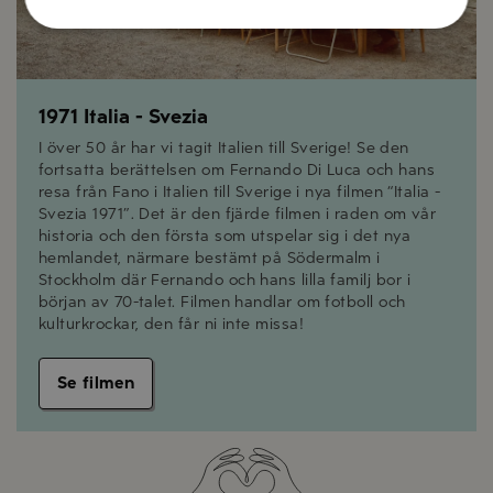
1971 Italia - Svezia
I över 50 år har vi tagit Italien till Sverige! Se den
fortsatta berättelsen om Fernando Di Luca och hans
resa från Fano i Italien till Sverige i nya filmen “Italia -
Svezia 1971”. Det är den fjärde filmen i raden om vår
historia och den första som utspelar sig i det nya
hemlandet, närmare bestämt på Södermalm i
Stockholm där Fernando och hans lilla familj bor i
början av 70-talet. Filmen handlar om fotboll och
kulturkrockar, den får ni inte missa!
Se filmen