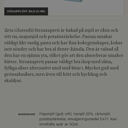
HÖGUPPLÖST BILD (6 MB)
Zeta Glutenfri Strozzapreti är bakad på mjöl av råris och
vitt ris, majsmjöl och potatisstärkelse. Pastan smakar
väldigt likt vanlig pasta och har fina kokegenskaper, kokar
inte sönder och har bra al dente-känsla. Den är valsad så
den har en ojämn yta, vilket gör att den absorberar smaker
bättre. Strozzapreti passar väldigt bra ihop med släta,
fylliga såser alternativt med små bitar i. Mycket god med
grönsakssåser, men även till kött och kyckling och
skaldjur.
Majsmjöl (gult, vitt), rismjöl 25%, rårismjöl,
INGREDIENSER
potatisstärkelse, emulgeringsmedel E471. Kan
innehålla spår av SOJA.