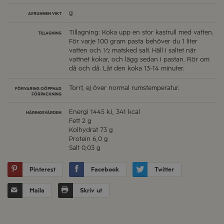
g
AVRUNNEN VIKT
Tillagning: Koka upp en stor kastrull med vatten.
TILLAGNING
För varje 100 gram pasta behöver du 1 liter
vatten och ½ matsked salt. Häll i saltet när
vattnet kokar, och lägg sedan i pastan. Rör om
då och då. Låt den koka 13-14 minuter.
Torrt, ej över normal rumstemperatur.
FÖRVARING OÖPPNAD
FÖRPACKNING
Energi
1445 kJ, 341 kcal
NÄRINGSVÄRDEN
Fett
2 g
Kolhydrat
73 g
Protein
6,0 g
Salt
0,03 g
Pinterest
Facebook
Twitter
Maila
Skriv ut