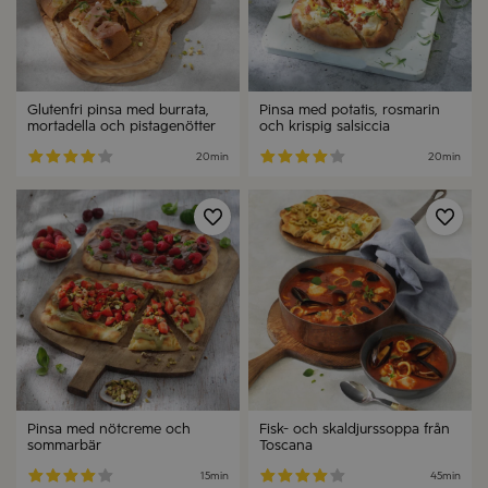
Glutenfri pinsa med burrata,
Pinsa med potatis, rosmarin
mortadella och pistagenötter
och krispig salsiccia
20min
20min
Spara
Spa
Pinsa med nötcreme och
Fisk- och skaldjurssoppa från
sommarbär
Toscana
15min
45min