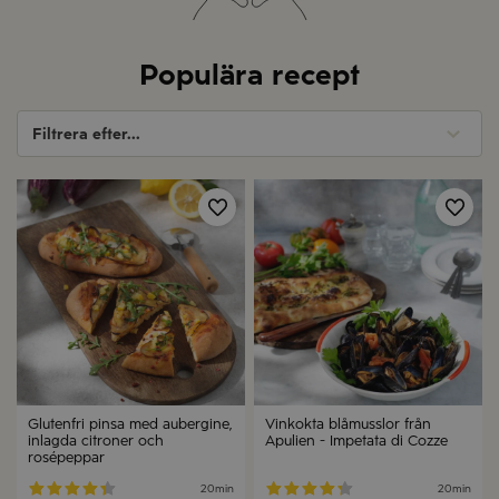
Populära recept
Filtrera efter...
Spara
Spa
Glutenfri pinsa med aubergine,
Vinkokta blåmusslor från
inlagda citroner och
Apulien - Impetata di Cozze
rosépeppar
20min
20min