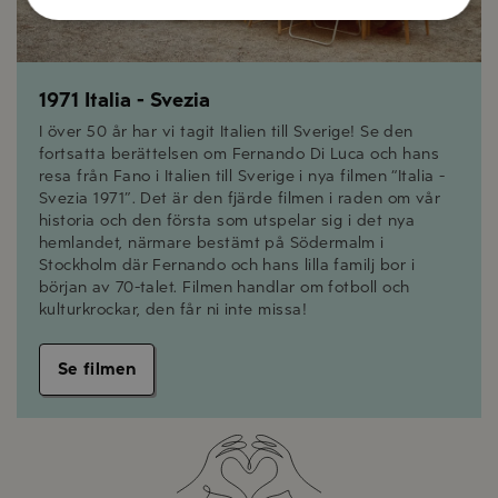
1971 Italia - Svezia
I över 50 år har vi tagit Italien till Sverige! Se den
fortsatta berättelsen om Fernando Di Luca och hans
resa från Fano i Italien till Sverige i nya filmen “Italia -
Svezia 1971”. Det är den fjärde filmen i raden om vår
historia och den första som utspelar sig i det nya
hemlandet, närmare bestämt på Södermalm i
Stockholm där Fernando och hans lilla familj bor i
början av 70-talet. Filmen handlar om fotboll och
kulturkrockar, den får ni inte missa!
Se filmen