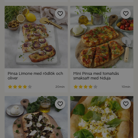
Spara
Spa
Pinsa Limone med rödlök och
Mini Pinsa med tomatsås
oliver
smaksatt med Nduja
20min
10min
Spara
Spa