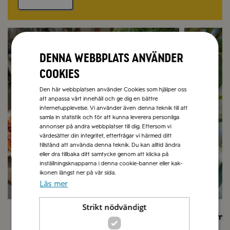
Recept på sommarmat
Olivolja
Denna webbplats använder
cookies
Den här webbplatsen använder Cookies som hjälper oss
att anpassa vårt innehåll och ge dig en bättre
internetupplevelse. Vi använder även denna teknik till att
samla in statistik och för att kunna leverera personliga
annonser på andra webbplatser till dig. Eftersom vi
värdesätter din integritet, efterfrågar vi härmed ditt
tillstånd att använda denna teknik. Du kan alltid ändra
eller dra tillbaka ditt samtycke genom att klicka på
inställningsknapparna i denna cookie-banner eller kak-
ikonen längst ner på vår sida.
Läs mer
Strikt nödvändigt
Sommarmat
Låt sma