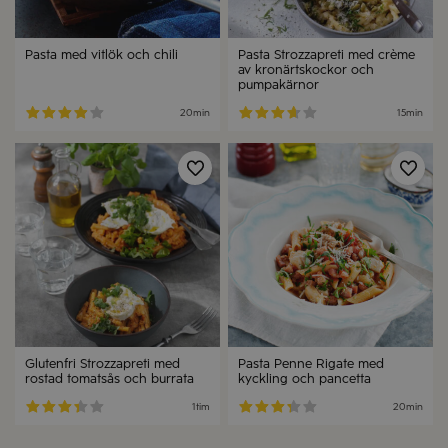
Pasta med vitlök och chili
Pasta Strozzapreti med crème
av kronärtskockor och
pumpakärnor
20min
15min
Spara
Spa
Glutenfri Strozzapreti med
Pasta Penne Rigate med
rostad tomatsås och burrata
kyckling och pancetta
1tim
20min