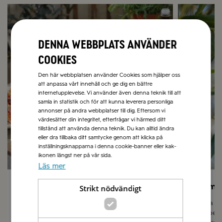
Recept på sommarmat
Olivolja
Denna webbplats använder
cookies
Den här webbplatsen använder Cookies som hjälper oss
att anpassa vårt innehåll och ge dig en bättre
internetupplevelse. Vi använder även denna teknik till att
samla in statistik och för att kunna leverera personliga
annonser på andra webbplatser till dig. Eftersom vi
värdesätter din integritet, efterfrågar vi härmed ditt
tillstånd att använda denna teknik. Du kan alltid ändra
eller dra tillbaka ditt samtycke genom att klicka på
inställningsknapparna i denna cookie-banner eller kak-
ikonen längst ner på vår sida.
Läs mer
Sommarmat
Låt sma
Strikt nödvändigt
I vår receptbank hittar du hundratals
Olivolja 
recept med italienska smaker och
grundpela