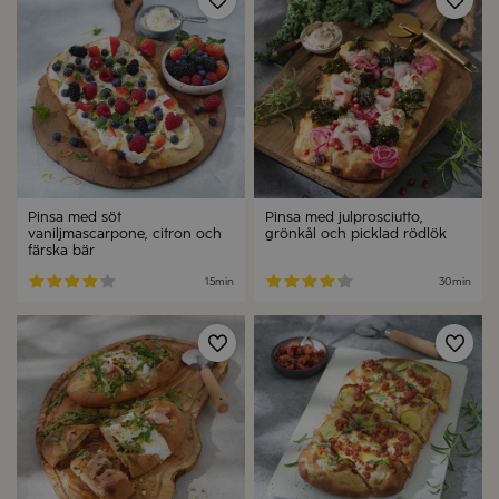
Spara
Spa
Pinsa med söt
Pinsa med julprosciutto,
vaniljmascarpone, citron och
grönkål och picklad rödlök
färska bär
15min
30min
Spara
Spa