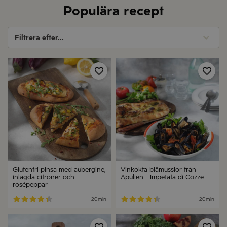
Populära recept
Filtrera efter...
Spara
Spa
Glutenfri pinsa med aubergine,
Vinkokta blåmusslor från
inlagda citroner och
Apulien - Impetata di Cozze
rosépeppar
20min
20min