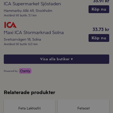
35.91 kr
ICA Supermarket Sjöstaden
Köp nu
Hammarby Allé 49
,
Stockholm
Avstånd till butik
:
3.1 km
33.73 kr
Maxi ICA Stormarknad Solna
Köp nu
Svetsarvägen 18
,
Solna
Avstånd till butik
:
6.0 km
Visa alla butiker ▾
Powered by
Relaterade produkter
Feta Laktosfri
Fetaost