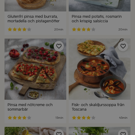
Glutenfri pinsa med burrata,
Pinsa med potatis, rosmarin
mortadella och pistagenötter
och krispig salsiccia
20min
20min
Spara
Spa
Pinsa med nötcreme och
Fisk- och skaldjurssoppa från
sommarbär
Toscana
15min
45min