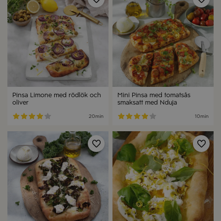
Spara
Spa
Pinsa Limone med rödlök och
Mini Pinsa med tomatsås
oliver
smaksatt med Nduja
20min
10min
Spara
Spa