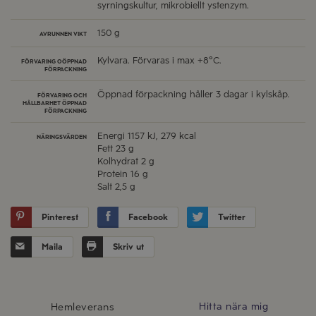
syrningskultur, mikrobiellt ystenzym.
150 g
AVRUNNEN VIKT
Kylvara. Förvaras i max +8°C.
FÖRVARING OÖPPNAD
FÖRPACKNING
Öppnad förpackning håller 3 dagar i kylskåp.
FÖRVARING OCH
HÅLLBARHET ÖPPNAD
FÖRPACKNING
Energi
1157 kJ, 279 kcal
NÄRINGSVÄRDEN
Fett
23 g
Kolhydrat
2 g
Protein
16 g
Salt
2,5 g
Pinterest
Facebook
Twitter
Maila
Skriv ut
Hitta nära mig
Hemleverans