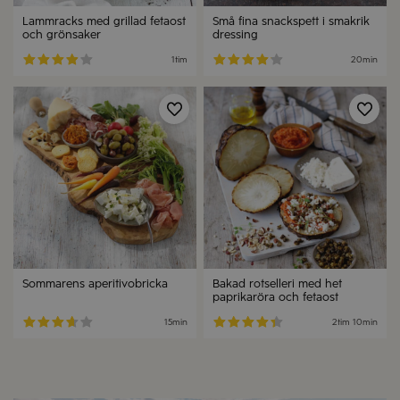
Lammracks med grillad fetaost
Små fina snackspett i smakrik
och grönsaker
dressing
1tim
20min
Spara
Spa
Sommarens aperitivobricka
Bakad rotselleri med het
paprikaröra och fetaost
15min
2tim 10min