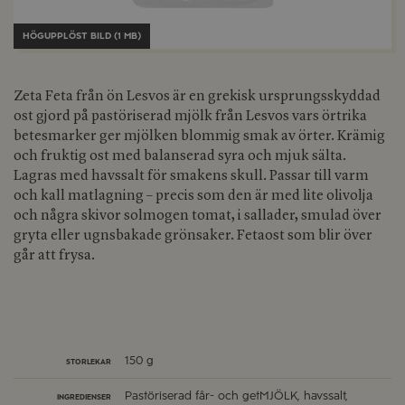
HÖGUPPLÖST BILD (1 MB)
Zeta Feta från ön Lesvos är en grekisk ursprungsskyddad
ost gjord på pastöriserad mjölk från Lesvos vars örtrika
betesmarker ger mjölken blommig smak av örter. Krämig
och fruktig ost med balanserad syra och mjuk sälta.
Lagras med havssalt för smakens skull. Passar till varm
och kall matlagning – precis som den är med lite olivolja
och några skivor solmogen tomat, i sallader, smulad över
gryta eller ugnsbakade grönsaker. Fetaost som blir över
går att frysa.
150 g
STORLEKAR
Pastöriserad får- och getMJÖLK, havssalt,
INGREDIENSER