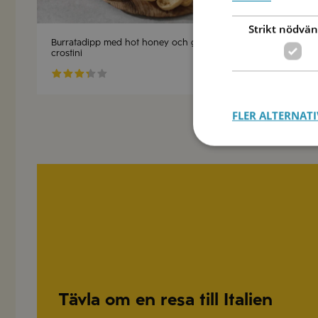
Strikt nödvän
Burratadipp med hot honey och glutenfria
Krämig pot
crostini
10min
FLER ALTERNATI
Tävla om en resa till Italien