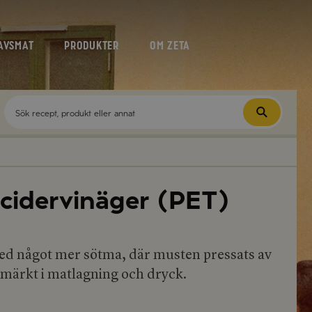
AVSMAT
PRODUKTER
OM ZETA
cidervinäger (PET)
ed något mer sötma, där musten pressats av
tmärkt i matlagning och dryck.