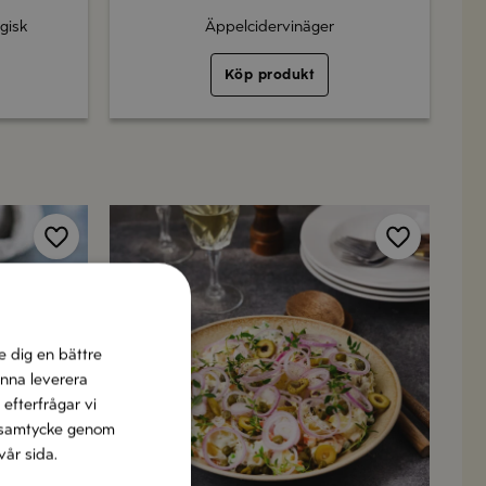
gisk
Äppelcidervinäger
Köp produkt
Spara
Spara
e dig en bättre
unna leverera
 efterfrågar vi
tt samtycke genom
vår sida.