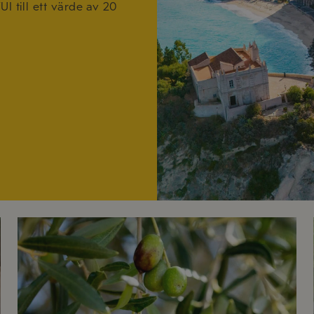
I till ett värde av 20
Olivolja