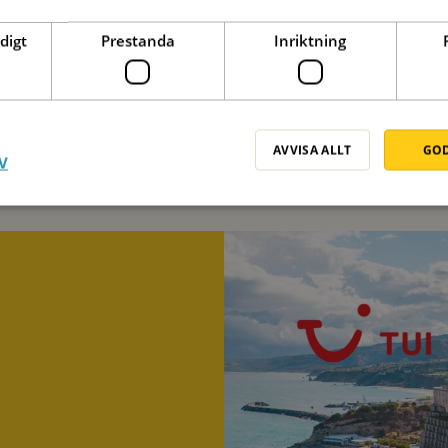
digt
Prestanda
Inriktning
atissallad, Insalata Russa
Varma grönsaker med äppelcide
30min
AVVISA ALLT
GOD
V