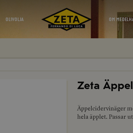
OLIVOLJA
OM MEDELH
Zeta Äppel
Äppelcidervinäger m
hela äpplet. Passar u