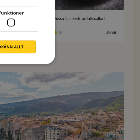
Funktioner
rvinäger
Insalata Russa italiensk potatissallad
30min
30min
KÄNN ALLT