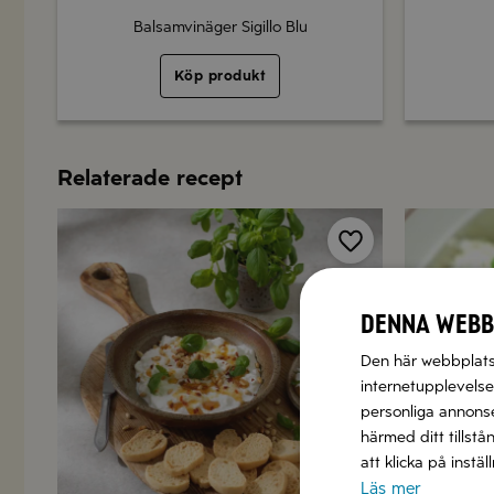
Balsamvinäger Sigillo Blu
Köp produkt
Relaterade recept
Spara
Denna webb
Den här webbplatse
internetupplevelse.
personliga annonser
härmed ditt tillstå
att klicka på instä
Läs mer