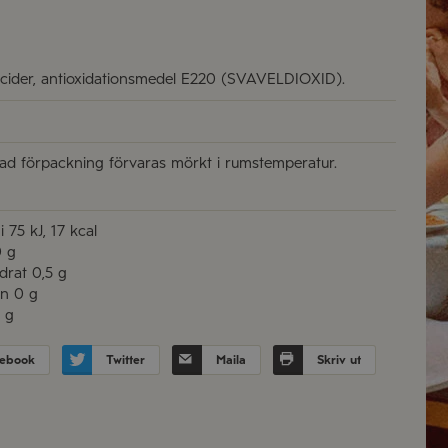
cider, antioxidationsmedel E220 (SVAVELDIOXID).
d förpackning förvaras mörkt i rumstemperatur.
i
75 kJ, 17 kcal
 g
drat
0,5 g
in
0 g
 g
ebook
Twitter
Maila
Skriv ut