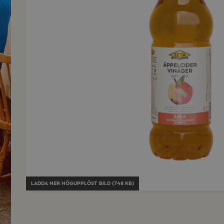
LADDA NER
HÖGUPPLÖST BILD (748 KB)