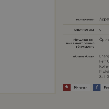
Äppel
INGREDIENSER
g
AVRUNNEN VIKT
Öppna
FÖRVARING OCH
HÅLLBARHET ÖPPNAD
FÖRPACKNING
Energ
NÄRINGSVÄRDEN
Fett
0
Kolhy
Prote
Salt
0
Pinterest
Fac