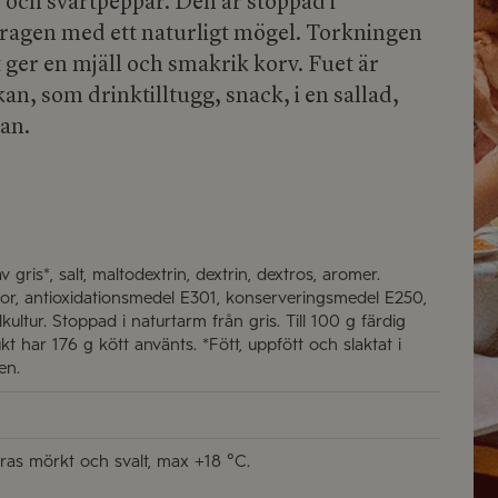
 och svartpeppar. Den är stoppad i
ragen med ett naturligt mögel. Torkningen
t ger en mjäll och smakrik korv. Fuet är
an, som drinktilltugg, snack, i en sallad,
zan.
v gris*, salt, maltodextrin, dextrin, dextros, aromer.
or, antioxidationsmedel E301, konserveringsmedel E250,
ultur. Stoppad i naturtarm från gris. Till 100 g färdig
kt har 176 g kött använts. *Fött, uppfött och slaktat i
en.
ras mörkt och svalt, max +18 °C.