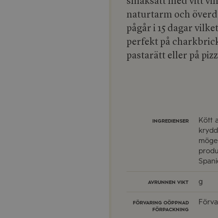
smaksatt med vitt vin
naturtarm och överd
pågår i 15 dagar vilke
perfekt på charkbrick
pastarätt eller på piz
Kött a
INGREDIENSER
krydd
mögelk
produ
Spani
g
AVRUNNEN VIKT
Förva
FÖRVARING OÖPPNAD
FÖRPACKNING