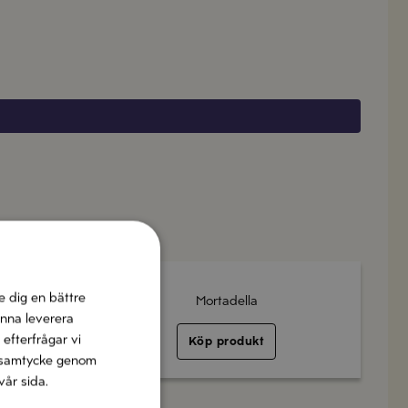
e dig en bättre
Mortadella
unna leverera
 efterfrågar vi
Köp produkt
tt samtycke genom
vår sida.