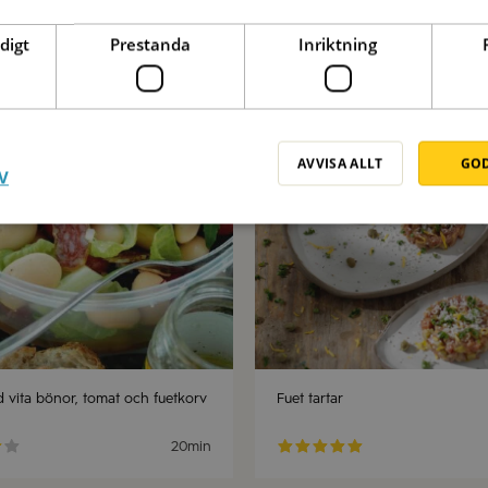
digt
Prestanda
Inriktning
Spara
AVVISA ALLT
GOD
V
d vita bönor, tomat och fuetkorv
Fuet tartar
20min