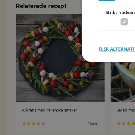
Relaterade recept
Strikt nödvän
Spara
FLER ALTERNATI
Julkrans med italienska smaker
Sallad me
15min