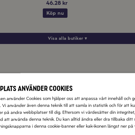
46.28 kr
Köp nu
Visa alla butiker ▾
plats använder cookies
n använder Cookies som hjälper oss att anpassa vårt innehåll och g
Fuet Iberico
Salamino Peperoni
 Vi använder även denna teknik till att samla in statistik och för att k
 på andra webbplatser till dig. Eftersom vi värdesätter din integritet,
Köp produkt
Köp produkt
nd att använda denna teknik. Du kan alltid ändra eller dra tillbaka di
llningsknapparna i denna cookie-banner eller kak-ikonen längst ner på 