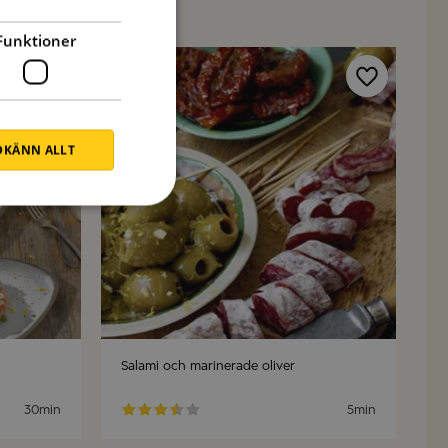
Funktioner
Spara
Spara
KÄNN ALLT
Salami och marinerade oliver
30min
5min