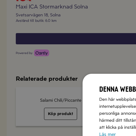
Maxi ICA Stormarknad Solna
Svetsarvägen 18
,
Solna
Avstånd till butik
:
6.0 km
Powered by
Relaterade produkter
Denna webb
Den här webbplatse
Salami Chili/Piccante
internetupplevelse.
personliga annonser
Köp produkt
härmed ditt tillstå
att klicka på instä
Läs mer