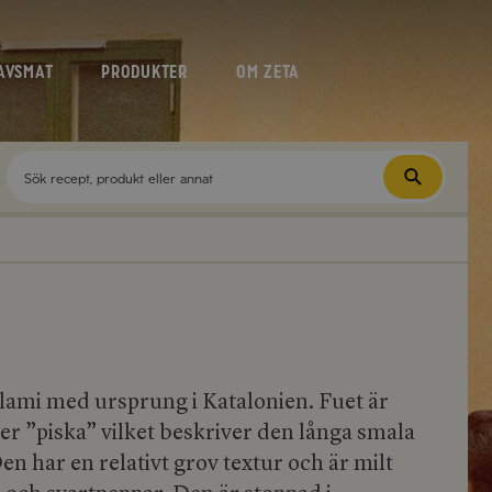
AVSMAT
PRODUKTER
OM ZETA
lami med ursprung i Katalonien. Fuet är
er ”piska” vilket beskriver den långa smala
n har en relativt grov textur och är milt