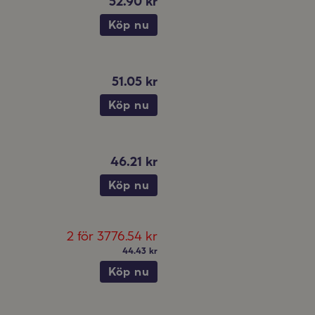
52.90 kr
Köp nu
51.05 kr
Köp nu
46.21 kr
Köp nu
2
för
3776.54 kr
44.43 kr
Köp nu