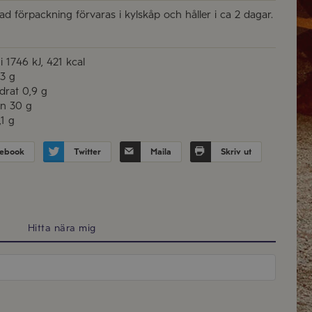
d förpackning förvaras i kylskåp och håller i ca 2 dagar.
i
1746 kJ, 421 kcal
3 g
drat
0,9 g
in
30 g
,1 g
ebook
Twitter
Maila
Skriv ut
Hitta nära mig