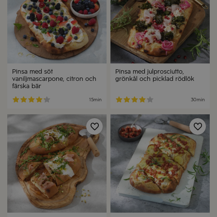
Pinsa med söt
Pinsa med julprosciutto,
vaniljmascarpone, citron och
grönkål och picklad rödlök
färska bär
15min
30min
Spara
Spa