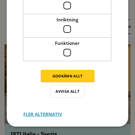
Inriktning
Recept på sommarmat
Olivolj
Funktioner
GODKÄNN ALLT
AVVISA ALLT
FLER ALTERNATIV
1971 Italia - Svezia