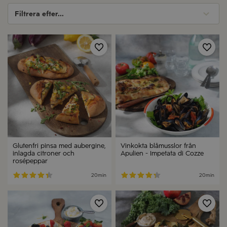
Filtrera efter...
Spara
Spa
Glutenfri pinsa med aubergine,
Vinkokta blåmusslor från
inlagda citroner och
Apulien - Impetata di Cozze
rosépeppar
20min
20min
Spara
Spa