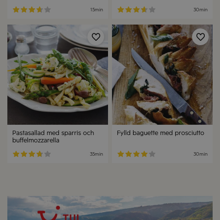
15min
30min
Spara
Spa
Pastasallad med sparris och
Fylld baguette med prosciutto
buffelmozzarella
35min
30min