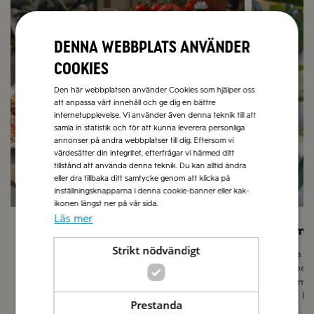
Denna webbplats använder
cookies
Den här webbplatsen använder Cookies som hjälper oss
att anpassa vårt innehåll och ge dig en bättre
internetupplevelse. Vi använder även denna teknik till att
samla in statistik och för att kunna leverera personliga
annonser på andra webbplatser till dig. Eftersom vi
värdesätter din integritet, efterfrågar vi härmed ditt
tillstånd att använda denna teknik. Du kan alltid ändra
eller dra tillbaka ditt samtycke genom att klicka på
inställningsknapparna i denna cookie-banner eller kak-
ikonen längst ner på vår sida.
Läs mer
Sommarmat
Låt sma
Strikt nödvändigt
I vår receptbank hittar du hundratals
Olivolja 
recept med italienska smaker och
grundpela
medelhavsmat till sommarens grillat,
finns i m
picknick och lättlagat till långa sköna lata
passar lik
Prestanda
sommardagar.