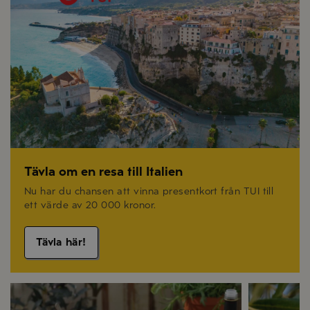
Tävla om en resa till Italien
Nu har du chansen att vinna presentkort från TUI till
ett värde av 20 000 kronor.
Tävla här!
Recept på sommarmat
Olivolja