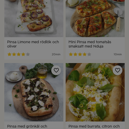
Pinsa Limone med rödlök och
Mini Pinsa med tomatsås
oliver
smaksatt med Nduja
20min
10min
Spara
Spa
Pinsa med grönkål och
Pinsa med burrata, citron och