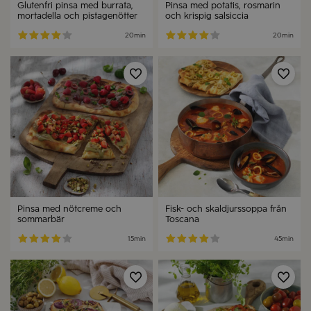
Glutenfri pinsa med burrata,
Pinsa med potatis, rosmarin
mortadella och pistagenötter
och krispig salsiccia
20min
20min
Spara
Spa
Pinsa med nötcreme och
Fisk- och skaldjurssoppa från
sommarbär
Toscana
15min
45min
Spara
Spa