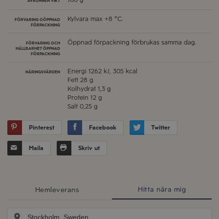
100 g
AVRUNNEN VIKT
Kylvara max +8 °C.
FÖRVARING OÖPPNAD
FÖRPACKNING
Öppnad förpackning förbrukas samma dag.
FÖRVARING OCH
HÅLLBARHET ÖPPNAD
FÖRPACKNING
Energi
1262 kJ, 305 kcal
NÄRINGSVÄRDEN
Fett
28 g
Kolhydrat
1,3 g
Protein
12 g
Salt
0,25 g
Pinterest
Facebook
Twitter
Maila
Skriv ut
Hitta nära mig
Hemleverans