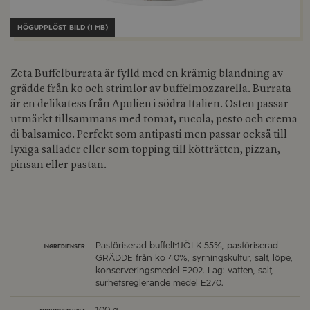
HÖGUPPLÖST BILD (1 MB)
Zeta Buffelburrata är fylld med en krämig blandning av
grädde från ko och strimlor av buffelmozzarella. Burrata
är en delikatess från Apulien i södra Italien. Osten passar
utmärkt tillsammans med tomat, rucola, pesto och crema
di balsamico. Perfekt som antipasti men passar också till
lyxiga sallader eller som topping till kötträtten, pizzan,
pinsan eller pastan.
Pastöriserad buffelMJÖLK 55%, pastöriserad
INGREDIENSER
GRÄDDE från ko 40%, syrningskultur, salt, löpe,
konserveringsmedel E202. Lag: vatten, salt,
surhetsreglerande medel E270.