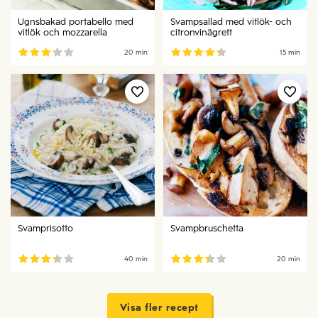
Ugnsbakad portabello med
Svampsallad med vitlök- och
vitlök och mozzarella
citronvinägrett
20 min
15 min
Svamprisotto
Svampbruschetta
40 min
20 min
Visa fler recept