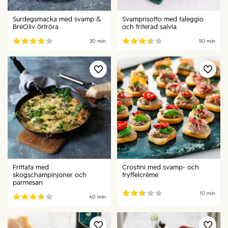
Surdegsmacka med svamp &
Svamprisotto med taleggio
BreOliv örtröra
och friterad salvia
30 min
50 min
Frittata med
Crostini med svamp- och
skogschampinjoner och
tryffelcrème
parmesan
10 min
40 min