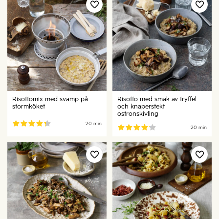
Risottomix med svamp på
Risotto med smak av tryffel
stormköket
och knaperstekt
ostronskivling
20 min
20 min