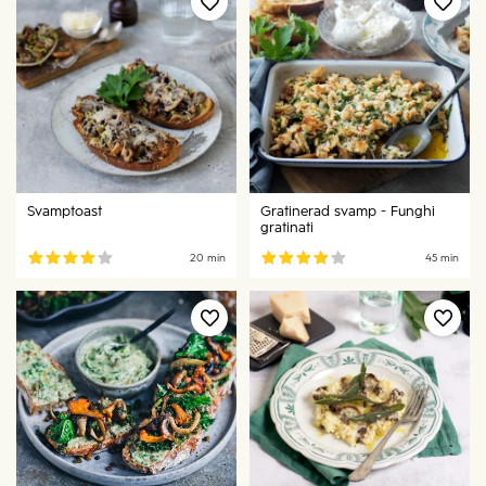
Svamptoast
Gratinerad svamp - Funghi
gratinati
20 min
45 min