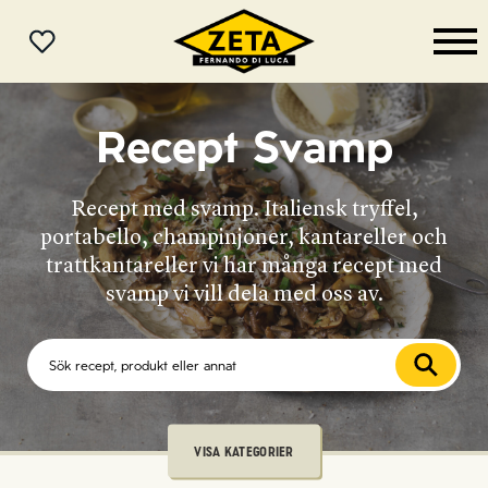
MENY
Recept Svamp
Recept med svamp. Italiensk tryffel,
portabello, champinjoner, kantareller och
trattkantareller vi har många recept med
svamp vi vill dela med oss av.
VISA KATEGORIER