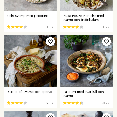
Stekt svamp med pecorino
Pasta Mezze Maniche med
svamp och tryffelsalami
15 min
15 min
Risotto på svamp och spenat
Halloumi med svartkål och
svamp
45 min
30 min