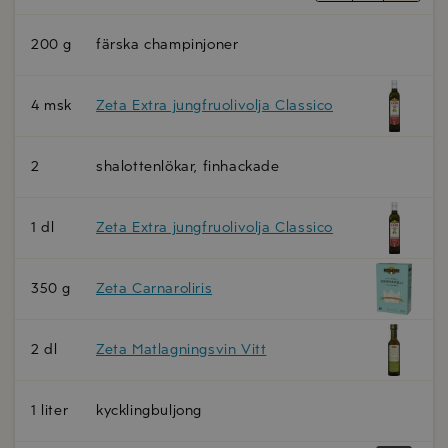
200 g
färska champinjoner
4 msk
Zeta Extra jungfruolivolja Classico
2
shalottenlökar, finhackade
1 dl
Zeta Extra jungfruolivolja Classico
350 g
Zeta Carnaroliris
2 dl
Zeta Matlagningsvin Vitt
1 liter
kycklingbuljong