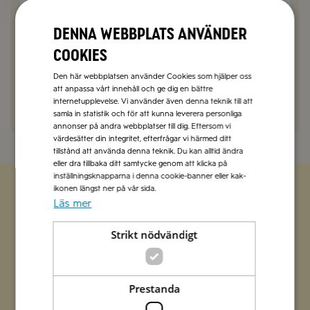
Sophie Berlin
2022-08-01
Denna webbplats använder
Hej Andreas,
Vad kul – grattis till en lyckad premiär-risotto! 🙂
cookies
Vänliga hälsningar, Sophie på Zeta
Den här webbplatsen använder Cookies som hjälper oss
att anpassa vårt innehåll och ge dig en bättre
SVARA
internetupplevelse. Vi använder även denna teknik till att
samla in statistik och för att kunna leverera personliga
annonser på andra webbplatser till dig. Eftersom vi
värdesätter din integritet, efterfrågar vi härmed ditt
tillstånd att använda denna teknik. Du kan alltid ändra
eller dra tillbaka ditt samtycke genom att klicka på
inställningsknapparna i denna cookie-banner eller kak-
ikonen längst ner på vår sida.
Läs mer
Zetas populära nyhetsbrev
Strikt nödvändigt
Missa inte att vi har flera olika nyhetsbrev som
förenklar vardagen och förgyller helgen med
italienska smaker.
Prestanda
Prenumerera