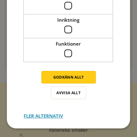
Hej Fia,
Tack så mycket för att du meddelade oss, jag har
Inriktning
nu ändrat i receptet. Hoppas det blir bättre
nästa gång 🙂
Hälsningar,
Emma från Zeta
Funktioner
SVARA
GODKÄNN ALLT
AVVISA ALLT
Zetas populära nyhetsbrev
FLER ALTERNATIV
Missa inte att vi har flera olika nyhetsbrev som
förenklar vardagen och förgyller helgen med
italienska smaker.