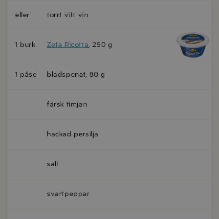
eller
torrt vitt vin
1 burk
Zeta Ricotta
, 250 g
1 påse
bladspenat, 80 g
färsk timjan
hackad persilja
salt
svartpeppar