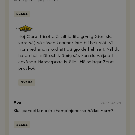
SVARA
Anna Mellberg
2024-11-07
Hej Clara! Ricotta är alltid lite grynig (den ska
vara så) så såsen kommer inte bli helt slät. Vi
tror med andra ord att du gjorde helt rätt. Vill du
ha en helt slät och krämig sås kan du välja att
använda Mascarpone istället. Hälsningar Zetas
provkök
SVARA
Eva
2022-08-24
Ska pancettan och champinjonerna hållas varm?
SVARA