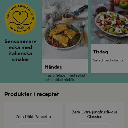
Måndag
Tisdag
Sensommarv
ecka med
Tisdag
italienska
smaker
Sallad med kikärtor
Måndag
Frasig fetaost med sallad
och picklad rödlök
Produkter i receptet
Zeta Extra jungfruolivolja
Zeta Rökt Pancetta
Classico