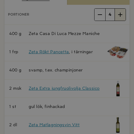
4
PORTIONER
400 g
Zeta Casa Di Luca Mezze Maniche
1 frp
Zeta Rökt Pancetta
, i tärningar
400 g
svamp, t.ex. champinjoner
2 msk
Zeta Extra jungfruolivolja Classico
1 st
gul lök, finhackad
2 dl
Zeta Matlagningsvin Vitt