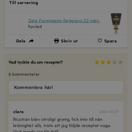
Till servering
Zeta Parmigiano Reggiano 22 mån
,
hyvlad
Dela
Skriv ut
Spara
Vad tyckte du om receptet?
6 kommentarer
Kommentera här!
clara
2024-10-27
Ricottan blev otroligt grynig, fick inte till nån
krämighet alls, trots att jag följde receptet noga.
Vad gjorde jag för fel?