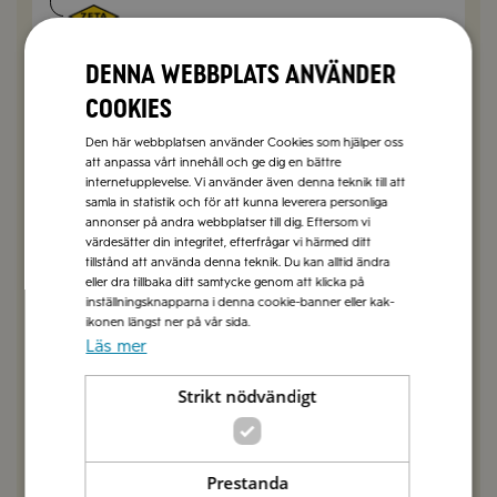
Sophie Berlin
2022-08-25
Hej Eva,
Denna webbplats använder
Det räcker att du har pancetta och champinjoner
i rumstemperatur medan du kokar pastan och
cookies
monterar rätten.
Vänliga hälsningar, vännerna på Zeta
Den här webbplatsen använder Cookies som hjälper oss
att anpassa vårt innehåll och ge dig en bättre
internetupplevelse. Vi använder även denna teknik till att
SVARA
samla in statistik och för att kunna leverera personliga
annonser på andra webbplatser till dig. Eftersom vi
värdesätter din integritet, efterfrågar vi härmed ditt
tillstånd att använda denna teknik. Du kan alltid ändra
Fia Ängehov
2019-05-27
eller dra tillbaka ditt samtycke genom att klicka på
Hej, jag älskar era recept! Inte detta dock, något är
inställningsknapparna i denna cookie-banner eller kak-
fel. Det står inte när man ska steka löken. Så jag, jo
ikonen längst ner på vår sida.
lite dumt, blandade löken med svampen när jag
Läs mer
stekte. Men det betyder att jag blandade ner
ricottan i vinblandningen. Oops, ingen hit.
Strikt nödvändigt
SVARA
Prestanda
Emma Olsson
2019-06-03