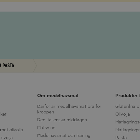
k pasta
Om medelhavsmat
Produkter 
Därför är medelhavsmat bra för
Glutenfria 
kroppen
öket
Olivolja
Den italienska middagen
Matlagnings
Matsvinn
het olivolja
Matlagnings
Medelhavsmat och träning
livolja
Pasta