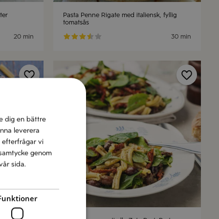
ter
Pasta Penne Rigate med italiensk, fyllig
tomatsås
20 min
30 min
e dig en bättre
unna leverera
 efterfrågar vi
tt samtycke genom
vår sida.
Funktioner