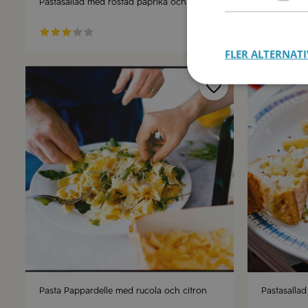
Pastasallad med rostad paprika och rucola
Pasta Stroz
30 min
FLER ALTERNATI
Pasta Pappardelle med rucola och citron
Pastasallad