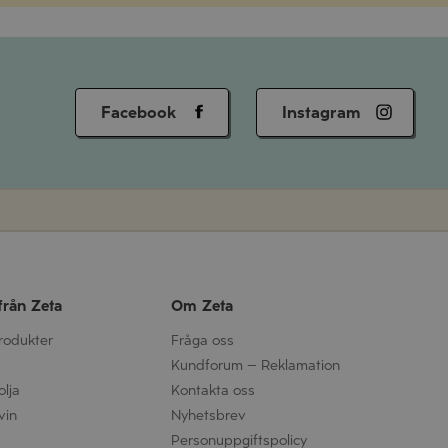
Facebook
Instagram
från Zeta
Om Zeta
produkter
Fråga oss
Kundforum – Reklamation
olja
Kontakta oss
vin
Nyhetsbrev
Personuppgifts­policy