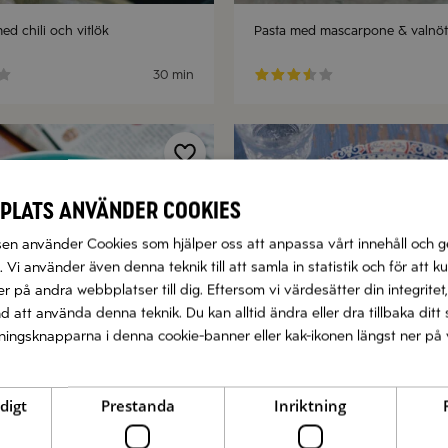
ed chili och vitlök
Pasta med mascarpone & valnöt
30 min
plats använder cookies
n använder Cookies som hjälper oss att anpassa vårt innehåll och g
 Vi använder även denna teknik till att samla in statistik och för att k
 på andra webbplatser till dig. Eftersom vi värdesätter din integritet,
nd att använda denna teknik. Du kan alltid ändra eller dra tillbaka di
llningsknapparna i denna cookie-banner eller kak-ikonen längst ner på 
digt
Prestanda
Inriktning