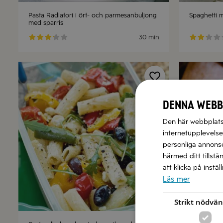
Pasta Radiatori i ört- och parmesanbuljong
Spaghetti m
med sparris
30 min
Denna webb
Den här webbplatse
internetupplevelse.
personliga annonser
härmed ditt tillstå
att klicka på instä
Läs mer
Strikt nödvän