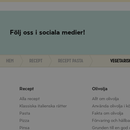
Följ oss i sociala medier!
Hem
Recept
Recept pasta
Vegetaris
Recept
Olivolja
Alla recept
Allt om olivolja
Klassiska italienska rätter
Använda olivolja i k
Pasta
Fakta om olivolja
Pizza
Förvaring och hållbar
Pinsa
Grunden till en god o