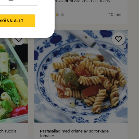
Pasta Strozzapreti alla Zeta PastaParty
30 min
10 min
KÄNN ALLT
och rucola
Pastasallad med crème av soltorkade
tomater