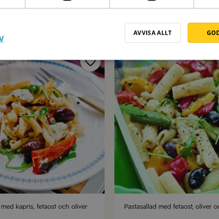
zapreti med Crostini och tomat
Pasta Strozzapreti Ceci
30 min
AVVISA ALLT
GOD
V
 med kapris, fetaost och oliver
Pastasallad med fetaost, oliver 