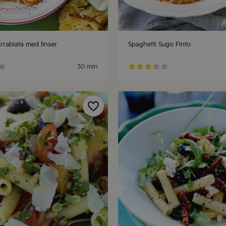
rrabiata med linser
Spaghetti Sugo Finto
30 min