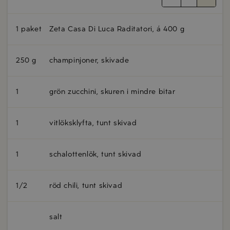
1 paket
Zeta Casa Di Luca Raditatori, á 400 g
250 g
champinjoner, skivade
1
grön zucchini, skuren i mindre bitar
1
vitlöksklyfta, tunt skivad
1
schalottenlök, tunt skivad
1/2
röd chili, tunt skivad
salt