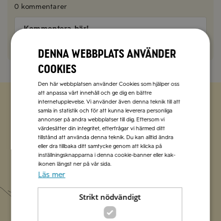
0 kommentarer
Kommentera här!
Denna webbplats använder
cookies
Den här webbplatsen använder Cookies som hjälper oss
att anpassa vårt innehåll och ge dig en bättre
internetupplevelse. Vi använder även denna teknik till att
samla in statistik och för att kunna leverera personliga
Zetas populära nyhetsbrev
annonser på andra webbplatser till dig. Eftersom vi
värdesätter din integritet, efterfrågar vi härmed ditt
Missa inte att vi har flera olika nyhetsbrev som
tillstånd att använda denna teknik. Du kan alltid ändra
eller dra tillbaka ditt samtycke genom att klicka på
förenklar vardagen och förgyller helgen med
inställningsknapparna i denna cookie-banner eller kak-
italienska smaker.
ikonen längst ner på vår sida.
Läs mer
Prenumerera
Strikt nödvändigt