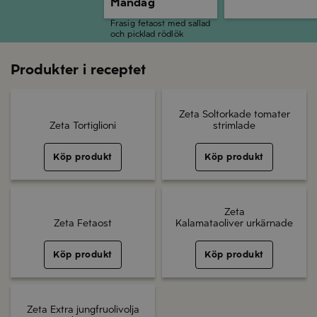
Måndag
Frasig fetaost med sallad
och picklad rödlök
Produkter i receptet
Zeta Soltorkade tomater
Zeta Tortiglioni
strimlade
Köp produkt
Köp produkt
Zeta
Zeta Fetaost
Kalamataoliver urkärnade
Köp produkt
Köp produkt
Zeta Extra jungfruolivolja