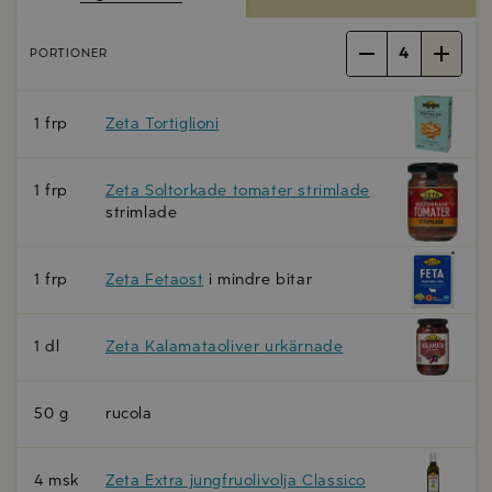
4
PORTIONER
1 frp
Zeta Tortiglioni
1 frp
Zeta Soltorkade tomater strimlade
strimlade
1 frp
Zeta Fetaost
i mindre bitar
1 dl
Zeta Kalamataoliver urkärnade
50 g
rucola
4 msk
Zeta Extra jungfruolivolja Classico