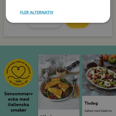
45min
Se recept
Nästa recept
Spara
FLER ALTERNATIV
Nästa recept
Spara
Nästa recept
Spara
Måndag
Tisdag
Sensommarv
ecka med
Tisdag
italienska
smaker
Sallad med kikärtor