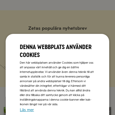
Zetas populära nyhetsbrev
Missa inte att vi har flera olika nyhetsbrev som
förenklar vardagen och förgyller helgen med
Denna webbplats använder
italienska smaker.
cookies
Den här webbplatsen använder Cookies som hjälper oss
Prenumerera
att anpassa vårt innehåll och ge dig en bättre
internetupplevelse. Vi använder även denna teknik till att
samla in statistik och för att kunna leverera personliga
annonser på andra webbplatser till dig. Eftersom vi
värdesätter din integritet, efterfrågar vi härmed ditt
tillstånd att använda denna teknik. Du kan alltid ändra
eller dra tillbaka ditt samtycke genom att klicka på
inställningsknapparna i denna cookie-banner eller kak-
ikonen längst ner på vår sida.
Läs mer