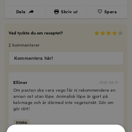
Dela
Skriv ut
Spara
Vad tyckte du om receptet?
2 kommentarer
Kommentera här!
Ellinor
2022-08-01
Om pastan ska vara vego får ni rekommendera en
annan ost utan löpe. Animalisk löpe är gjort på
kalvmage och är därmed inte vegetariskt. Gör om
gör rätt!
SVARA