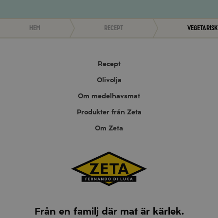
Hem
Recept
Vegetaris
Recept
Olivolja
Om medelhavsmat
Produkter från Zeta
Om Zeta
Från en familj där mat är kärlek.