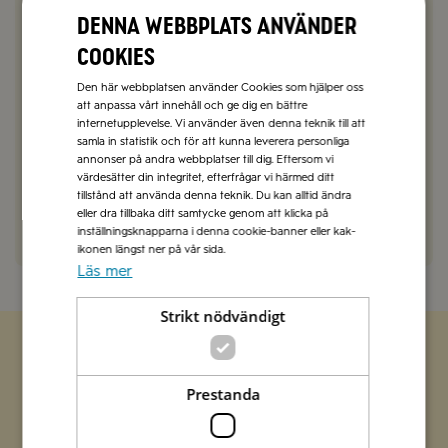
Sophie Berlin
2022-08-02
Denna webbplats använder
Hej Ellinor,
cookies
Det är en korrekt att Parmigiano Reggiano
innehåller animaliskt löpe men det är ytterst lite i
Den här webbplatsen använder Cookies som hjälper oss
en stor batch ostmassa. Vi ska absolut tänka på
att anpassa vårt innehåll och ge dig en bättre
internetupplevelse. Vi använder även denna teknik till att
det framöver då vi skriver ut vegetariskt i
samla in statistik och för att kunna leverera personliga
recepturer.
annonser på andra webbplatser till dig. Eftersom vi
Vänliga hälsningar, vännerna på Zeta
värdesätter din integritet, efterfrågar vi härmed ditt
tillstånd att använda denna teknik. Du kan alltid ändra
eller dra tillbaka ditt samtycke genom att klicka på
SVARA
inställningsknapparna i denna cookie-banner eller kak-
ikonen längst ner på vår sida.
Läs mer
Strikt nödvändigt
Zetas populära nyhetsbrev
Prestanda
Missa inte att vi har flera olika nyhetsbrev som
förenklar vardagen och förgyller helgen med