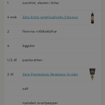
1
zucchini, skuren i bitar
4 msk
Zeta Extra jungfruolivolja Classico
2
finrivna vitlöksklyftor
4
äggulor
1/2 dl
pastavatten
2 dl
Zeta Parmigiano Reggiano 14 mån
salt
nymalen svartpeppar