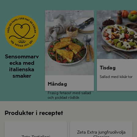
Måndag
Tisdag
Sensommarv
ecka med
Tisdag
italienska
smaker
Sallad med kikärtor
Måndag
Frasig fetaost med sallad
och picklad rödlök
Produkter i receptet
Zeta Extra jungfruolivolja