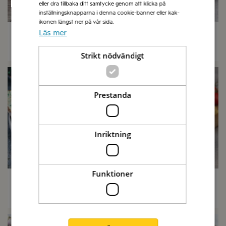
eller dra tillbaka ditt samtycke genom att klicka på
inställningsknapparna i denna cookie-banner eller kak-
ikonen längst ner på vår sida.
BreOliv med parmesan, rostad
Frukostfrallor med
Läs mer
vitlök & gräslök
cannelinibönor
20 min
9 tim
25 min
Strikt nödvändigt
Prestanda
Inriktning
Funktioner
Surdegsmacka med svamp &
Italiensk Dagobertmacka
BreOliv örtröra
30 min
10 min