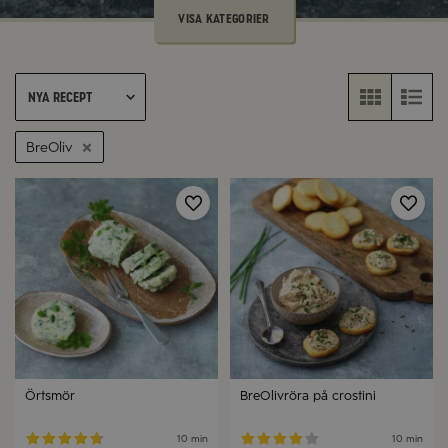
VISA KATEGORIER
Nya recept
BreOliv
Örtsmör
BreOlivröra på crostini
10 min
10 min