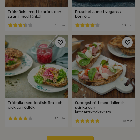
Fröknäcke med fetaröra och
Bruschetta med vegansk
salami med fänkål
bönröra
10 min
10 min
Fröfralla med tonfiskröra och
Surdegsbröd med italiensk
picklad rödlök
skinka och
kronärtskockskräm
20 min
15 min