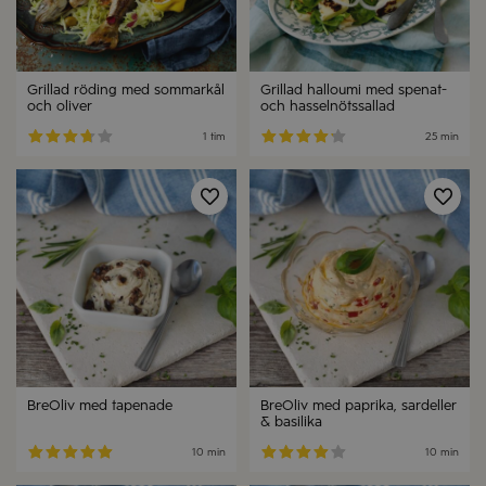
Grillad röding med sommarkål
Grillad halloumi med spenat-
och oliver
och hasselnötssallad
1 tim
25 min
BreOliv med tapenade
BreOliv med paprika, sardeller
& basilika
10 min
10 min