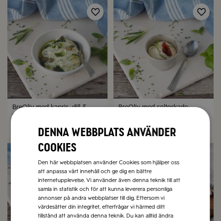
BreOliv med kapris, dill &
BreOliv med soltorkade
citron
tomater & rosmarin
Denna webbplats använder
10 min
10 min
cookies
Den här webbplatsen använder Cookies som hjälper oss
att anpassa vårt innehåll och ge dig en bättre
internetupplevelse. Vi använder även denna teknik till att
samla in statistik och för att kunna leverera personliga
annonser på andra webbplatser till dig. Eftersom vi
värdesätter din integritet, efterfrågar vi härmed ditt
tillstånd att använda denna teknik. Du kan alltid ändra