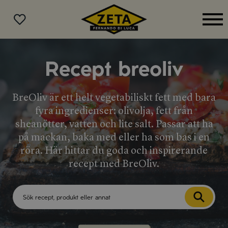
MENY
Recept breoliv
BreOliv är ett helt vegetabiliskt fett med bara
fyra ingredienser: olivolja, fett från
sheanötter, vatten och lite salt. Passar att ha
på mackan, baka med eller ha som bas i en
röra. Här hittar du goda och inspirerande
recept med BreOliv.