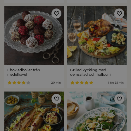
Chokladbollar från
Grillad kyckling med
medelhavet
gemsallad och halloumi
20 min
1 tim
55 min