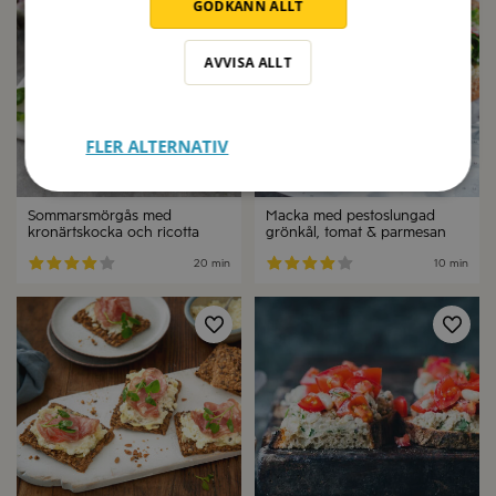
GODKÄNN ALLT
AVVISA ALLT
FLER ALTERNATIV
Sommarsmörgås med
Macka med pestoslungad
kronärtskocka och ricotta
grönkål, tomat & parmesan
20 min
10 min