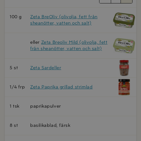
100 g
Zeta BreOliv (olivolja, fett från
sheanötter, vatten och salt)
eller
Zeta Breoliv Mild (olivolja, fett
från sheanötter, vatten och salt)
5 st
Zeta Sardeller
1/4 frp
Zeta Paprika grillad strimlad
1 tsk
paprikapulver
8 st
basilikablad, färsk