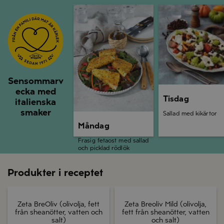
Måndag
Tisdag
Sensommarv
ecka med
Tisdag
italienska
smaker
Sallad med kikärtor
Måndag
Frasig fetaost med sallad
och picklad rödlök
Produkter i receptet
Zeta BreOliv (olivolja, fett
Zeta Breoliv Mild (olivolja,
från sheanötter, vatten och
fett från sheanötter, vatten
salt)
och salt)