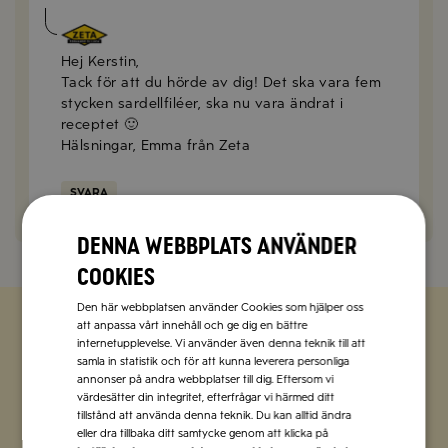
Emma Olsson
2019-08-19
Hej Kerstin,
Tack för att du hörde av dig! Det ska vara fem
stycken sardellfiléer, ska nu vara ändrat i
receptet 🙂
Hälsningar, Emma från Zeta
SVARA
Denna webbplats använder
cookies
Den här webbplatsen använder Cookies som hjälper oss
att anpassa vårt innehåll och ge dig en bättre
internetupplevelse. Vi använder även denna teknik till att
Zetas populära nyhetsbrev
samla in statistik och för att kunna leverera personliga
annonser på andra webbplatser till dig. Eftersom vi
Missa inte att vi har flera olika nyhetsbrev som
värdesätter din integritet, efterfrågar vi härmed ditt
tillstånd att använda denna teknik. Du kan alltid ändra
förenklar vardagen och förgyller helgen med
eller dra tillbaka ditt samtycke genom att klicka på
italienska smaker.