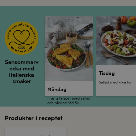
Måndag
Tisdag
Sensommarv
ecka med
Tisdag
italienska
smaker
Sallad med kikärtor
Måndag
Frasig fetaost med sallad
och picklad rödlök
Produkter i receptet