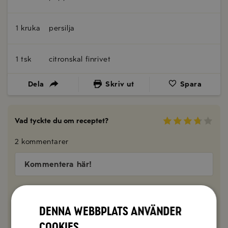
1 kruka
persilja
1 tsk
citronskal finrivet
Dela
Skriv ut
Spara
Vad tyckte du om receptet?
2 kommentarer
Kommentera här!
Lars
2019-01-01
Denna webbplats använder
I ugnen 11 och en halv timme?
cookies