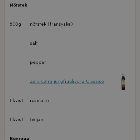
Nötstek
800g
nötstek (fransyska)
salt
peppar
Zeta Extra jungfruolivolja Classico
1 kvist
rosmarin
1 kvist
timjan
Bönragu