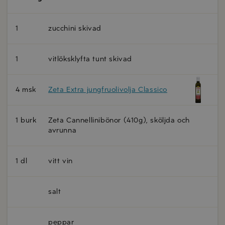
1
zucchini skivad
1
vitlöksklyfta tunt skivad
4 msk
Zeta Extra jungfruolivolja Classico
1 burk
Zeta Cannellinibönor (410g), sköljda och
avrunna
1 dl
vitt vin
salt
peppar