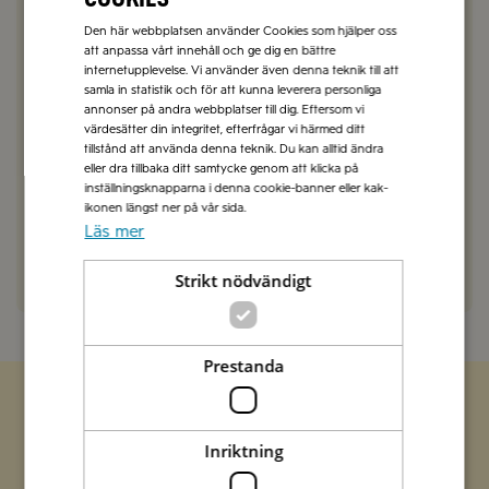
Den här webbplatsen använder Cookies som hjälper oss
SVARA
att anpassa vårt innehåll och ge dig en bättre
internetupplevelse. Vi använder även denna teknik till att
Emma Olsson
2019-02-04
samla in statistik och för att kunna leverera personliga
annonser på andra webbplatser till dig. Eftersom vi
Hej Lars,
värdesätter din integritet, efterfrågar vi härmed ditt
1 1/2 timme räcker för att nötsteken ska bli bra.
tillstånd att använda denna teknik. Du kan alltid ändra
Har ändrat det i receptet, tack för feedback 🙂
eller dra tillbaka ditt samtycke genom att klicka på
Hälsningar
inställningsknapparna i denna cookie-banner eller kak-
Emma från Zeta
ikonen längst ner på vår sida.
Läs mer
SVARA
Strikt nödvändigt
Prestanda
Zetas populära nyhetsbrev
Inriktning
Missa inte att vi har flera olika nyhetsbrev som