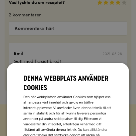
Vad tyckte du om receptet?
2 kommentarer
Kommentera här!
Emil
2021-06-28
Gott med frasigt bröd!
SVARA
Denna webbplats använder
cookies
Den här webbplatsen använder Cookies som hjälper oss
att anpassa vårt innehåll och ge dig en bättre
internetupplevelse. Vi använder även denna teknik till att
samla in statistik och för att kunna leverera personliga
annonser på andra webbplatser till dig. Eftersom vi
värdesätter din integritet, efterfrågar vi härmed ditt
Zetas populära nyhetsbrev
tillstånd att använda denna teknik. Du kan alltid ändra
eller dra tillbaka ditt samtycke genom att klicka på