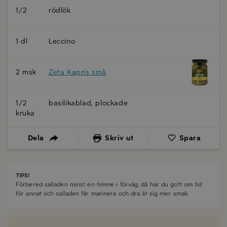
1/2
rödlök
1 dl
Leccino
2 msk
Zeta Kapris små
1/2
basilikablad, plockade
kruka
Dela
Skriv ut
Spara
TIPS!
Förbered salladen minst en timme i förväg, då har du gott om tid
för annat och salladen får marinera och dra åt sig mer smak.