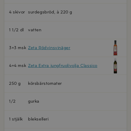
4 skivor
surdegsbröd, à 220 g
1 1/2 dl
vatten
3+3 msk
Zeta Rödvinsvinäger
4+4 msk
Zeta Extra jungfruolivolja Classico
250 g
körsbärstomater
1/2
gurka
1 stjälk
blekselleri