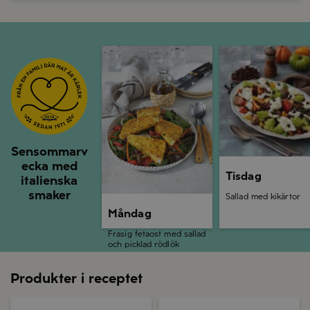
Måndag
Tisdag
Sensommarv
ecka med
Tisdag
italienska
smaker
Sallad med kikärtor
Måndag
Frasig fetaost med sallad
och picklad rödlök
Produkter i receptet