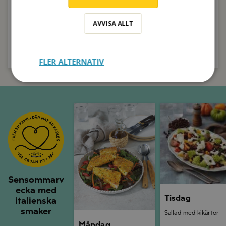
45min
Se recept
Nästa recept
Spara
AVVISA ALLT
Nästa recept
Spara
Nästa recept
Spara
FLER ALTERNATIV
Måndag
Tisdag
Sensommarv
ecka med
Tisdag
italienska
smaker
Sallad med kikärtor
Måndag