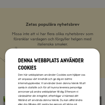
Zetas populära nyhetsbrev
Missa inte att vi har flera olika nyhetsbrev som
förenklar vardagen och förgyller helgen med
italienska smaker.
Prenumerera
Denna webbplats använder
cookies
Den här webbplatsen använder Cookies som hjälper oss
att anpassa vårt innehåll och ge dig en bättre
internetupplevelse. Vi använder även denna teknik till att
samla in statistik och för att kunna leverera personliga
annonser på andra webbplatser till dig. Eftersom vi
värdesätter din integritet, efterfrågar vi härmed ditt
tillstånd att använda denna teknik. Du kan alltid ändra
eller dra tillbaka ditt samtycke genom att klicka på