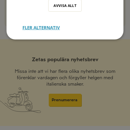
AVVISA ALLT
SVARA
FLER ALTERNATIV
Zetas populära nyhetsbrev
Missa inte att vi har flera olika nyhetsbrev som
förenklar vardagen och förgyller helgen med
italienska smaker.
Prenumerera