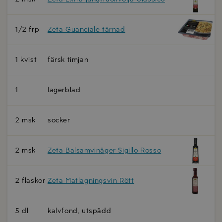
1/2 frp
Zeta Guanciale tärnad
1 kvist
färsk timjan
1
lagerblad
2 msk
socker
2 msk
Zeta Balsamvinäger Sigillo Rosso
2 flaskor
Zeta Matlagningsvin Rött
5 dl
kalvfond, utspädd