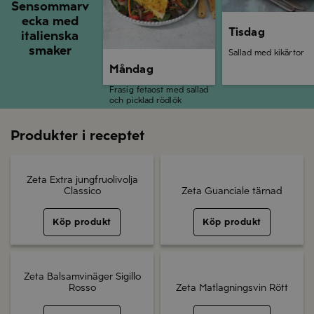
Sensommarv
ecka med
Tisdag
italienska
smaker
Sallad med kikärtor
Måndag
Frasig fetaost med sallad
och picklad rödlök
Produkter i receptet
Zeta Extra jungfruolivolja
Classico
Zeta Guanciale tärnad
Köp produkt
Köp produkt
Zeta Balsamvinäger Sigillo
Rosso
Zeta Matlagningsvin Rött