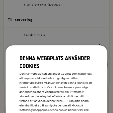
nymalen svartpeppar
Till servering
färsk timjan
Zeta Extra jungfruolivolja Guerrieri
Denna webbplats använder
cookies
1 1/2 frp
knaperstekt
Zeta Guanciale tärnad
Den här webbplatsen använder Cookies som hjälper oss
Dela
Skriv ut
Spara
att anpassa vårt innehåll och ge dig en bättre
internetupplevelse. Vi använder även denna teknik till att
samla in statistik och för att kunna leverera personliga
annonser på andra webbplatser till dig. Eftersom vi
Vad tyckte du om receptet?
värdesätter din integritet, efterfrågar vi härmed ditt
tillstånd att använda denna teknik. Du kan alltid ändra
eller dra tillbaka ditt samtycke genom att klicka på
2 kommentarer
inställningsknapparna i denna cookie-banner eller kak-