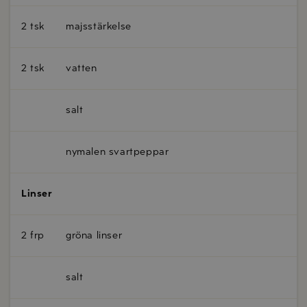
2 tsk
majsstärkelse
2 tsk
vatten
salt
nymalen svartpeppar
Linser
2 frp
gröna linser
salt