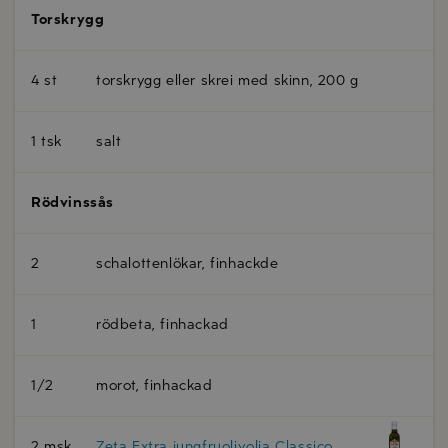
Torskrygg
4 st
torskrygg eller skrei med skinn, 200 g
1 tsk
salt
Rödvinssås
2
schalottenlökar, finhackde
1
rödbeta, finhackad
1/2
morot, finhackad
2 msk
Zeta Extra jungfruolivolja Classico