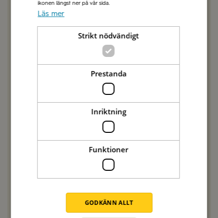
ikonen längst ner på vår sida.
Kommentera här!
Läs mer
Strikt nödvändigt
Charles Eriksson
2025-02-27
I torglistan finns Guanciale. I ”gör så här” så
Prestanda
refereras till pancetta. Det är väl skillnad på
griskind och sidfläsk?
mvh
Inriktning
ch
SVARA
Funktioner
Anna Mellberg
2025-03-03
Hej Charles! Du har så rätt, vi har redigerat
texten nu, så att den stämmer med
ingredienslistan. Tack för att du
GODKÄNN ALLT
uppmärksammade oss på detta. Hälsningar från
vännerna på Zeta