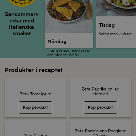
Sensommarv
ecka med
Tisdag
italienska
smaker
Sallad med kikärtor
Måndag
Frasig fetaost med sallad
och picklad rödlök
Produkter i receptet
Zeta Paprika grillad
Zeta Tomatpuré
strimlad
Köp produkt
Köp produkt
Zeta Parmigiano Reggiano
Zeta Ricotta
22 mån