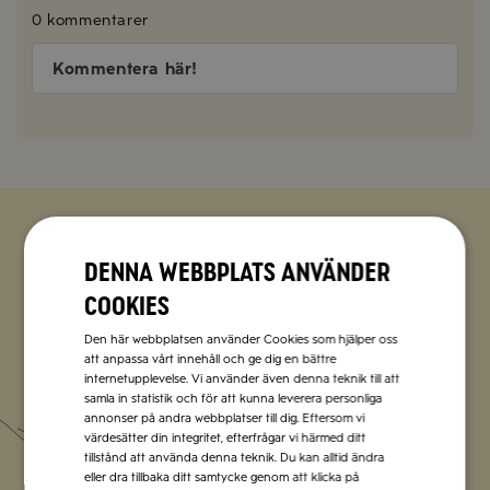
0 kommentarer
Kommentera här!
Zetas populära nyhetsbrev
Denna webbplats använder
cookies
Missa inte att vi har flera olika nyhetsbrev som
förenklar vardagen och förgyller helgen med
Den här webbplatsen använder Cookies som hjälper oss
italienska smaker.
att anpassa vårt innehåll och ge dig en bättre
internetupplevelse. Vi använder även denna teknik till att
samla in statistik och för att kunna leverera personliga
Prenumerera
annonser på andra webbplatser till dig. Eftersom vi
värdesätter din integritet, efterfrågar vi härmed ditt
tillstånd att använda denna teknik. Du kan alltid ändra
eller dra tillbaka ditt samtycke genom att klicka på