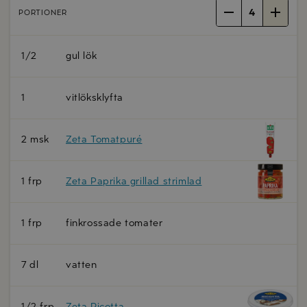
4
PORTIONER
1/2
gul lök
1
vitlöksklyfta
2 msk
Zeta Tomatpuré
1 frp
Zeta Paprika grillad strimlad
1 frp
finkrossade tomater
7 dl
vatten
1/2 frp
Zeta Ricotta