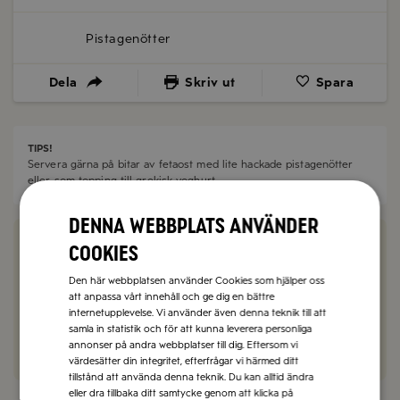
Pistagenötter
Dela
Skriv ut
Spara
TIPS!
Servera gärna på bitar av fetaost med lite hackade pistagenötter
eller som
topping
till grekisk yoghurt.
Denna webbplats använder
Vad tyckte du om receptet?
cookies
Den här webbplatsen använder Cookies som hjälper oss
0 kommentarer
att anpassa vårt innehåll och ge dig en bättre
internetupplevelse. Vi använder även denna teknik till att
Kommentera här!
samla in statistik och för att kunna leverera personliga
annonser på andra webbplatser till dig. Eftersom vi
värdesätter din integritet, efterfrågar vi härmed ditt
tillstånd att använda denna teknik. Du kan alltid ändra
eller dra tillbaka ditt samtycke genom att klicka på