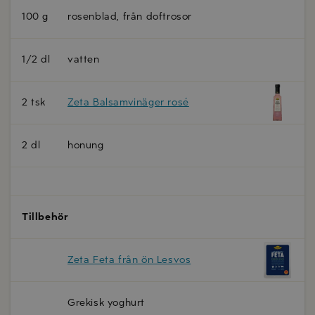
100 g
rosenblad, från doftrosor
1/2 dl
vatten
2 tsk
Zeta Balsamvinäger rosé
2 dl
honung
Tillbehör
Zeta Feta från ön Lesvos
Grekisk yoghurt