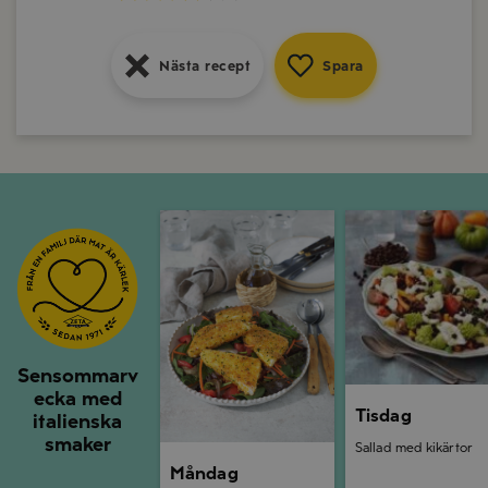
Nästa recept
Spara
Nästa recept
Spara
Nästa recept
Spara
Måndag
Tisdag
Sensommarv
ecka med
Tisdag
italienska
smaker
Sallad med kikärtor
Måndag