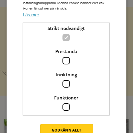
inställningsknapparna i denna cookie-banner eller kak-
ikonen längst ner på vår sida.
Läs mer
Zetas populära nyhetsbrev
Strikt nödvändigt
Missa inte att vi har flera olika nyhetsbrev som
förenklar vardagen och förgyller helgen med
Prestanda
italienska smaker.
Prenumerera
Inriktning
Funktioner
GODKÄNN ALLT