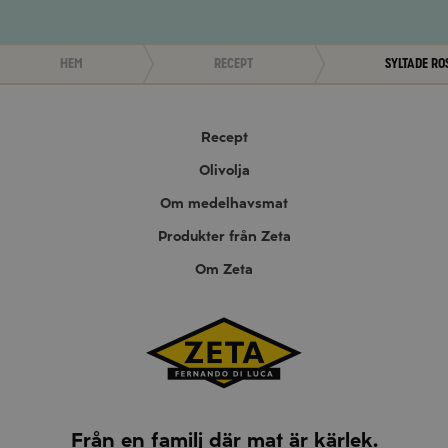
Hem
Recept
Syltade ro
Recept
Olivolja
Om medelhavsmat
Produkter från Zeta
Om Zeta
Från en familj där mat är kärlek.