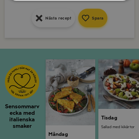
Nästa recept
Spara
Nästa recept
Spara
Nästa recept
Spara
Måndag
Tisdag
Sensommarv
ecka med
Tisdag
italienska
smaker
Sallad med kikärtor
Måndag