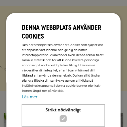
Zetas populära nyhetsbrev
Denna webbplats använder
cookies
Missa inte att vi har flera olika nyhetsbrev som
förenklar vardagen och förgyller helgen med
Den här webbplatsen använder Cookies som hjälper oss
italienska smaker.
att anpassa vårt innehåll och ge dig en bättre
internetupplevelse. Vi använder även denna teknik till att
samla in statistik och för att kunna leverera personliga
Prenumerera
annonser på andra webbplatser till dig. Eftersom vi
värdesätter din integritet, efterfrågar vi härmed ditt
tillstånd att använda denna teknik. Du kan alltid ändra
eller dra tillbaka ditt samtycke genom att klicka på
inställningsknapparna i denna cookie-banner eller kak-
ikonen längst ner på vår sida.
Läs mer
Strikt nödvändigt