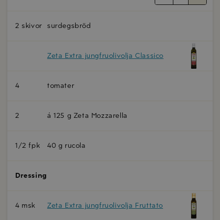
2 skivor
surdegsbröd
Zeta Extra jungfruolivolja Classico
4
tomater
2
á 125 g Zeta Mozzarella
1/2 fpk
40 g rucola
Dressing
4 msk
Zeta Extra jungfruolivolja Fruttato