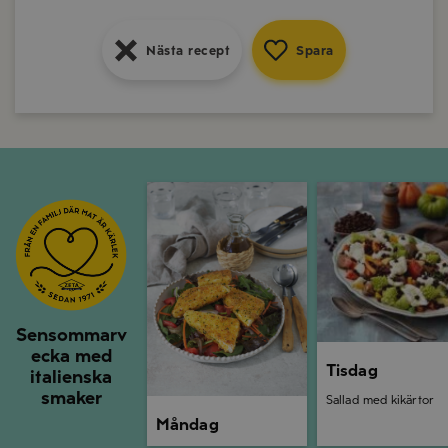
Nästa recept
Spara
Nästa recept
Spara
Nästa recept
Spara
Måndag
Tisdag
Sensommarv
ecka med
Tisdag
italienska
smaker
Sallad med kikärtor
Måndag