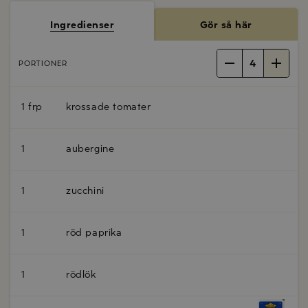
Ingredienser
Gör så här
4
PORTIONER
1 frp
krossade tomater
1
aubergine
1
zucchini
1
röd paprika
1
rödlök