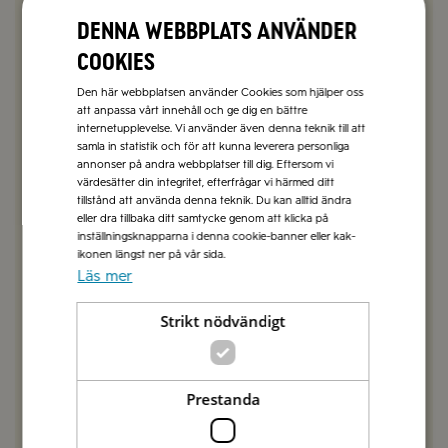
Tack för att du hörde av dig! Det går utmärkt att
Denna webbplats använder
steka i Extrajungfru olivolja. Smör och margarin,
cookies
som börja ryka vid 140 grader medan olivolja och
andra oljor, ryker vid 200 grader och består av
Den här webbplatsen använder Cookies som hjälper oss
100% fett. Olivolja innehåller något som kallas för
att anpassa vårt innehåll och ge dig en bättre
polyfenoler som skyddar maten när man steker i
internetupplevelse. Vi använder även denna teknik till att
olivolja, speciellt när man steker grönsaker. Du
samla in statistik och för att kunna leverera personliga
kan läsa mer om alla fördelar att steka i olivolja
annonser på andra webbplatser till dig. Eftersom vi
värdesätter din integritet, efterfrågar vi härmed ditt
på vår hemsida:
tillstånd att använda denna teknik. Du kan alltid ändra
https://www.zeta.nu/olivolja/anvandning/?
eller dra tillbaka ditt samtycke genom att klicka på
atSection=Steka%20i%20olivolja
.
inställningsknapparna i denna cookie-banner eller kak-
ikonen längst ner på vår sida.
Hälsningar, Emma från Zeta
Läs mer
Strikt nödvändigt
SVARA
Lars Matz
2020-07-18
Prestanda
Hej Zeta. Jag har ett jätteproblem, den ratatouille ni
tillverkar och som jag och resten av familjen