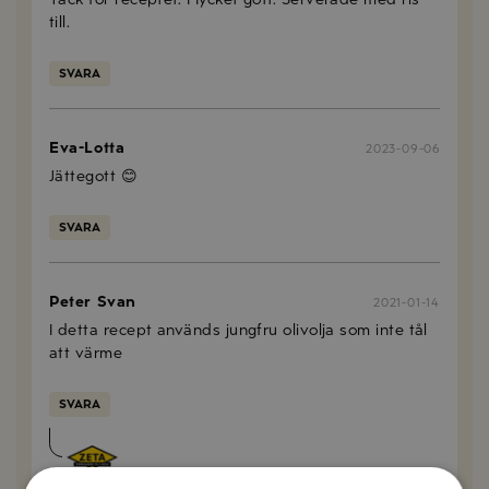
till.
SVARA
Eva-Lotta
2023-09-06
Jättegott 😊
SVARA
Peter Svan
2021-01-14
I detta recept används jungfru olivolja som inte tål
att värme
SVARA
Emma Olsson
2021-01-20
Hejsan Peter,