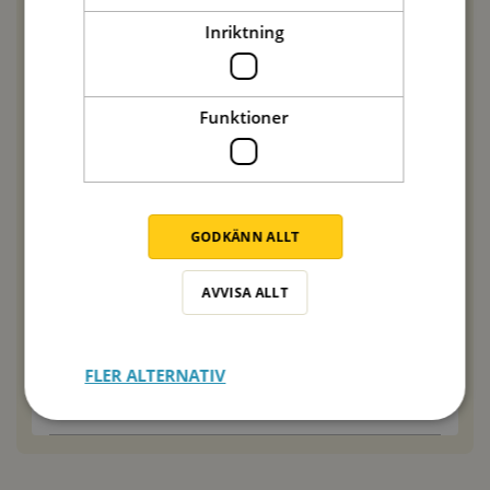
uppskattar blir allt svårare att hitta i butikshyllorna
Inriktning
i Råcksta under vinterhalvåret och i Åkersberga
under sommaren. Vad göra? Kan vi köpa en
förpackning om 12 eller 24 burkar direkt från er eller
hos någon grossist i närheten?
Funktioner
SVARA
Emma Olsson
2020-08-28
Hej Lars,
GODKÄNN ALLT
Tack för att du hörde av dig! Jag är osäker på
vilken produkt du menar? Vi säljer ingen
AVVISA ALLT
färdiglagad mat förutom pastasås. Kan det vara
en annan tillverkare du menar?
Hälsningar, Emma från Zeta
FLER ALTERNATIV
SVARA