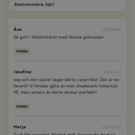
Kommentera här!
Åsa
2025-10-04
Så gott i höstmörkret med färska grönsaker
SVARA
Josefine
2024-11-11
Jag och min syster lagar detta varje höst. Det är en
favorit! Vi brukar göra en mer smakstark tomatsås
till, men annars är detta recept perfekt!!
SVARA
Merja
2024-07-21
Tack för receptet. Mycket gott. Serverade med ris