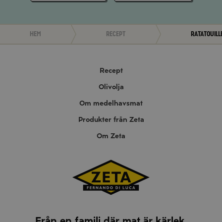
Hem
Recept
Ratatouill
Recept
Olivolja
Om medelhavsmat
Produkter från Zeta
Om Zeta
Från en familj där mat är kärlek.