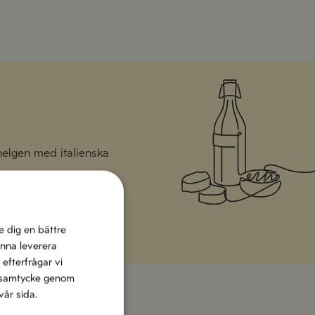
 helgen med italienska
e dig en bättre
unna leverera
 efterfrågar vi
tt samtycke genom
vår sida.