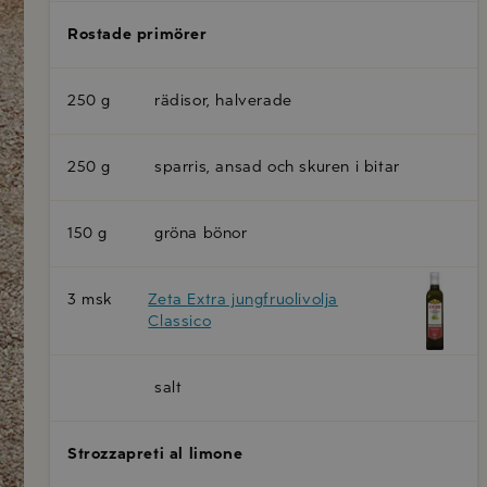
Rostade primörer
250 g
rädisor, halverade
250 g
sparris, ansad och skuren i bitar
150 g
gröna bönor
3 msk
Zeta Extra jungfruolivolja
Classico
salt
Strozzapreti al limone