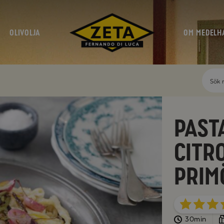
OLIVOLJA
OM MEDELH
Past
citr
prim
30min