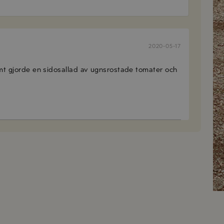
2020-05-17
samt gjorde en sidosallad av ugnsrostade tomater och