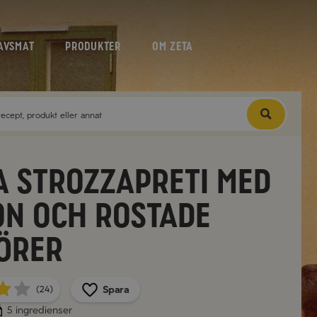
AVSMAT
PRODUKTER
OM ZETA
a Strozzapreti med
on och rostade
örer
Spara
(24)
5 ingredienser