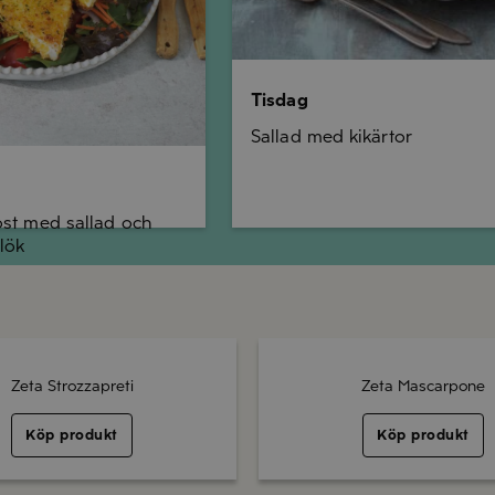
Tisdag
Sallad med kikärtor
ost med sallad och
lök
Zeta Strozzapreti
Zeta Mascarpone
Köp produkt
Köp produkt