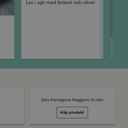
Lax i ugn med fetaost och oliver
Torsd
Pinsa 
och p
Zeta Parmigiano Reggiano 14 mån
Köp produkt