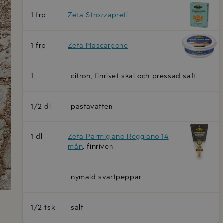
1 frp
Zeta Strozzapreti
1 frp
Zeta Mascarpone
1
citron, finrivet skal och pressad saft
1/2 dl
pastavatten
1 dl
Zeta Parmigiano Reggiano 14
mån
, finriven
nymald svartpeppar
1/2 tsk
salt