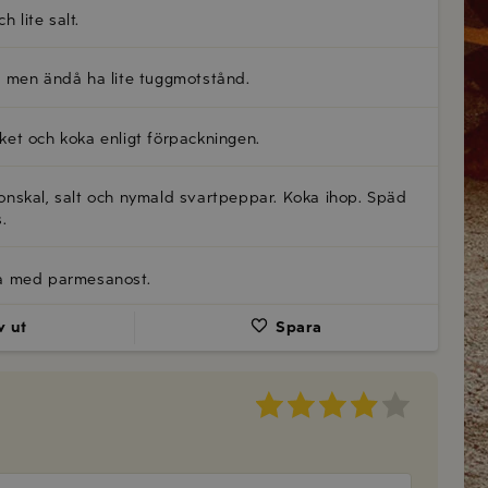
 lite salt.
a men ändå ha lite tuggmotstånd.
oket och koka enligt förpackningen.
tronskal, salt och nymald svartpeppar. Koka ihop. Späd
.
pa med parmesanost.
v ut
Spara