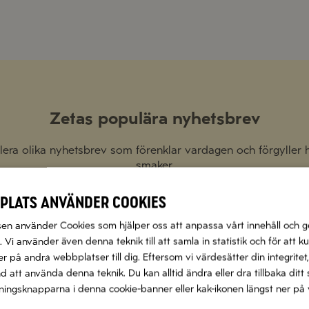
Zetas populära nyhetsbrev
 flera olika nyhetsbrev som förenklar vardagen och förgyller
smaker.
plats använder cookies
Prenumerera
n använder Cookies som hjälper oss att anpassa vårt innehåll och g
 Vi använder även denna teknik till att samla in statistik och för att k
 på andra webbplatser till dig. Eftersom vi värdesätter din integritet,
nd att använda denna teknik. Du kan alltid ändra eller dra tillbaka di
llningsknapparna i denna cookie-banner eller kak-ikonen längst ner på 