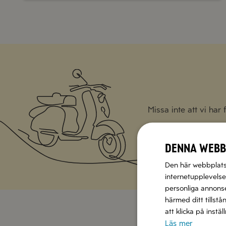
Missa inte att vi har
Denna webb
Den här webbplatse
internetupplevelse.
personliga annonser
härmed ditt tillstå
att klicka på instä
Läs mer